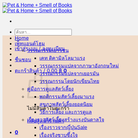
ข้าม
ไป
ยัง
เนื้อหา
ค้นหา:
Home
เพ็ทแอนด์โฮม
เข้าสู่ระบบ / ลงทะเบียน
วรรณกรรมเยาวชน
เคท ดิคามิลโล
ชื่นชอบ
วรรณกรรมแปลจากภาษาอังกฤษ
ตะกร้าสินค้า /
0.00
฿
0
วรรณกรรมแปลจากเยอรมัน
วรรณกรรมโดยนักเขียนไทย
คู่มือการดูแลสัตว์เลี้ยง
พฤติกรรมสัตว์เลี้ยง
สุขภาพสัตว์เลี้ยง
ไม่มีสินค้าในตะกร้า
วิธีการเลี้ยง และการดูแล
เรื่องราวสัตว์เลี้ยงสร้างแรงบันดาลใจ
กลับสู่หน้าร้านค้า
เรื่องราวจากญี่ปุ่น
0
เรื่องจริงซาบซึ้งใจ