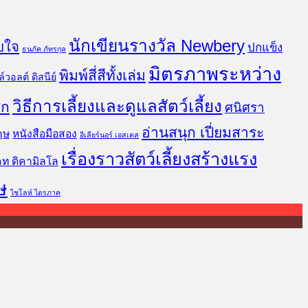
นักเขียนรางวัล Newbery
บใจ
ปกแข็ง
ธนภัค ภัทรกุล
มิตรภาพระหว่าง
พิมพ์สี่สีทั้งเล่ม
์วอลต์ ดิสนีย์
วิธีการเลี้ยงและดูแลสัตว์เลี้ยง
ิก
ศนิศรา
อ่านสนุก เปี่ยมสาระ
ฤษ
หนังสือมือสอง
อีเลียร์นอร์ เอสเตส
เรื่องราวสัตว์เลี้ยงสร้างแรง
คท ดิคามิลโล
ษ
ไชโลห์ ไตรภาค