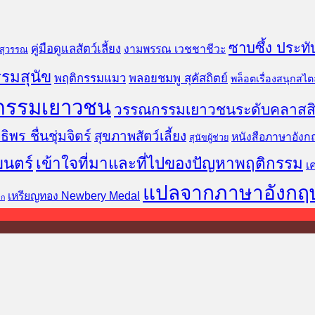
ซาบซึ้ง ประทั
คู่มือดูแลสัตว์เลี้ยง
งามพรรณ เวชชาชีวะ
นสุวรรณ
รมสุนัข
พฤติกรรมแมว
พลอยชมพู สุคัสถิตย์
พล็อตเรื่องสนุกสไตล
กรรมเยาวชน
วรรณกรรมเยาวชนระดับคลาสส
ธิพร ชื่นชุ่มจิตร์
สุขภาพสัตว์เลี้ยง
หนังสือภาษาอังก
สุนัขผู้ช่วย
ยนตร์
เข้าใจที่มาและที่ไปของปัญหาพฤติกรรม
เ
แปลจากภาษาอังกฤ
เหรียญทอง Newbery Medal
็ก