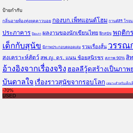
ป้ายกำกับ
กองบก.เพ็ทแอนด์โฮม
กลิ่นอายท้องทุ่งยุคคาวบอย
กานต์สิริ โรจ
พฤติกร
ประภาคาร
ผลงานของนักเขียนไทย
ฝึกสุนัข
ปิยะภา
วรรณ
เด็กกับสุนัข
รวมเรื่องสั้น
มีภาพประกอบตลอดเล่ม
สงเคราะห์สัตว์
สิท
สพ.ญ. ดร. แนน ช้อยสุนิรชร
สภาพ 90%
อ้างอิงจากเรื่องจริง
ฮอลลีวู้ดสร้างเป็นภาพ
บันดาลใจ
เรื่องราวสุนัขจากรอบโลก
เหมาะสำหรับเด็กเล
-70%
USED