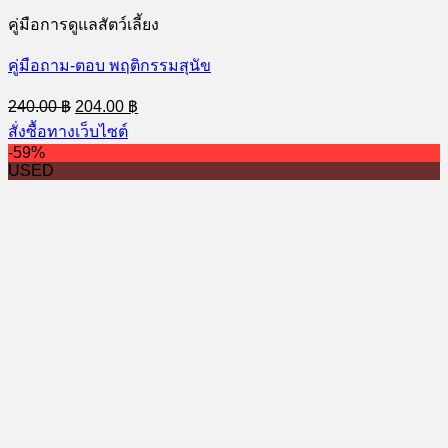
คู่มือการดูแลสัตว์เลี้ยง
คู่มือถาม-ตอบ พฤติกรรมสุนัข
Original
Current
240.00
฿
204.00
฿
price
price
สั่งซื้อทางเว็บไซต์
was:
is:
-59%
240.00 ฿.
204.00 ฿.
USED