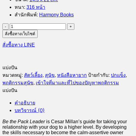
หนา
:
316 หน้า
สำนักพิมพ์
:
Harmony Books
จำนวน
Be
สั่งซื้อทางเว็บไซต์
the
Pack
สั่งซื้อทาง LINE
Leader:
Use
Cesar's
Way
แบ่งปัน
to
หมวดหมู่:
สัตว์เลี้ยง
,
สุนัข
,
หนังสือหายาก
ป้ายกำกับ:
ปกแข็ง
,
Transform
Your
พฤติกรรมสุนัข
,
เข้าใจที่มาและที่ไปของปัญหาพฤติกรรม
Dog
แบ่งปัน
.
.
คำอธิบาย
.
and
บทวิจารณ์ (0)
Your
Life
Be the Pack Leader
is Cesar Millan’s guide for taking your
relationship with your dog to a higher level. By developing
ชิ้น
the skills necessary to become the calm-assertive owner