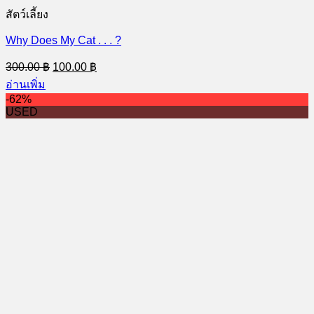
สัตว์เลี้ยง
Why Does My Cat . . . ?
Original
Current
300.00
฿
100.00
฿
price
price
อ่านเพิ่ม
was:
is:
-62%
300.00 ฿.
100.00 ฿.
USED