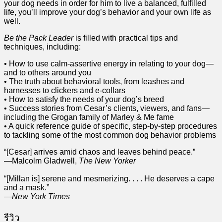
your dog needs in order for him to live a balanced, fulfilled
life, you’ll improve your dog’s behavior and your own life as
well.
Be the Pack Leader
is filled with practical tips and
techniques, including:
• How to use calm-assertive energy in relating to your dog—
and to others around you
• The truth about behavioral tools, from leashes and
harnesses to clickers and e-collars
• How to satisfy the needs of your dog’s breed
• Success stories from Cesar’s clients, viewers, and fans—
including the Grogan family of Marley & Me fame
• A quick reference guide of specific, step-by-step procedures
to tackling some of the most common dog behavior problems
“[Cesar] arrives amid chaos and leaves behind peace.”
—Malcolm Gladwell,
The New Yorker
“[Millan is] serene and mesmerizing. . . . He deserves a cape
and a mask.”
—
New York Times
รีวิว