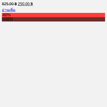
Original
Current
825.00
฿
250.00
฿
price
price
อ่านเพิ่ม
was:
is:
-60%
825.00 ฿.
250.00 ฿.
USED