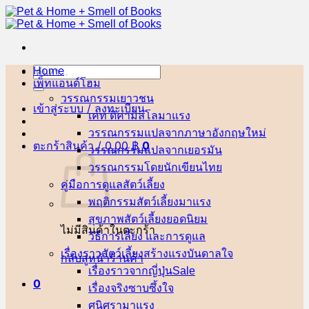
ข้าม
ไป
ยัง
เนื้อหา
Home
ค้นหา:
เพ็ทแอนด์โฮม
วรรณกรรมเยาวชน
เข้าสู่ระบบ / ลงทะเบียน
เคท ดิคามิลโล
วรรณกรรมแปลจากภาษาอังกฤษ
ตะกร้าสินค้า /
0.00
฿
0
วรรณกรรมแปลจากเยอรมัน
วรรณกรรมโดยนักเขียนไทย
คู่มือการดูแลสัตว์เลี้ยง
พฤติกรรมสัตว์เลี้ยง
สุขภาพสัตว์เลี้ยง
ไม่มีสินค้าในตะกร้า
วิธีการเลี้ยง และการดูแล
เรื่องราวสัตว์เลี้ยงสร้างแรงบันดาลใจ
กลับสู่หน้าร้านค้า
เรื่องราวจากญี่ปุ่น
0
เรื่องจริงซาบซึ้งใจ
ศนิศรา