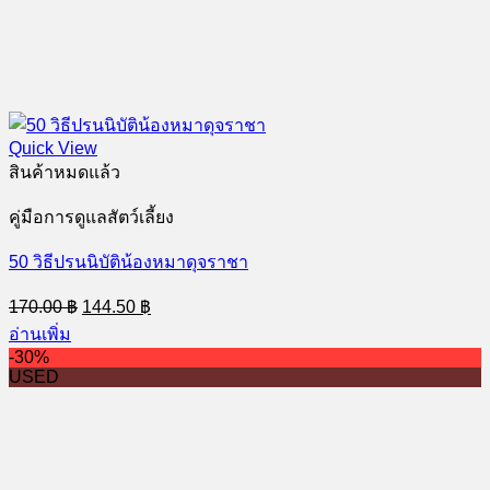
Quick View
สินค้าหมดแล้ว
คู่มือการดูแลสัตว์เลี้ยง
50 วิธีปรนนิบัติน้องหมาดุจราชา
Original
Current
170.00
฿
144.50
฿
price
price
อ่านเพิ่ม
was:
is:
-30%
170.00 ฿.
144.50 ฿.
USED