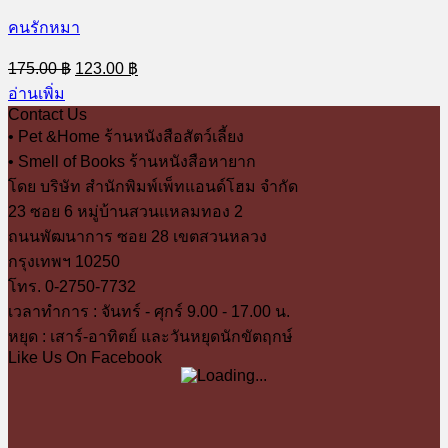
คนรักหมา
Original
Current
175.00
฿
123.00
฿
price
price
อ่านเพิ่ม
was:
is:
Contact Us
175.00 ฿.
123.00 ฿.
• Pet &Home ร้านหนังสือสัตว์เลี้ยง
• Smell of Books ร้านหนังสือหายาก
โดย บริษัท สำนักพิมพ์เพ็ทแอนด์โฮม จำกัด
23 ซอย 6 หมู่บ้านสวนแหลมทอง 2
ถนนพัฒนาการ ซอย 28 เขตสวนหลวง
กรุงเทพฯ 10250
โทร. 0-2750-7732
เวลาทำการ : จันทร์ - ศุกร์ 9.00 - 17.00 น.
หยุด : เสาร์-อาทิตย์ และวันหยุดนักขัตฤกษ์
Like Us On Facebook