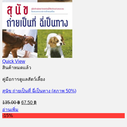
Quick View
สินค้าหมดแล้ว
คู่มือการดูแลสัตว์เลี้ยง
สุนัข ถ่ายเป็นที่ ฉี่เป็นทาง (สภาพ 50%)
Original
Current
135.00
฿
67.50
฿
price
price
อ่านเพิ่ม
was:
is:
-15%
135.00 ฿.
67.50 ฿.