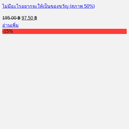
ไม่มีอะไรอยากจะให้เป็นของขวัญ (สภาพ 50%)
Original
Current
195.00
฿
97.50
฿
price
price
อ่านเพิ่ม
was:
is:
-15%
195.00 ฿.
97.50 ฿.