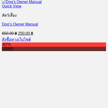
Quick View
สัตว์เลี้ยง
Dog’s Owner Manual
Original
Current
650.00
฿
250.00
฿
price
price
สั่งซื้อทางเว็บไซต์
was:
is:
-67%
650.00 ฿.
250.00 ฿.
USED