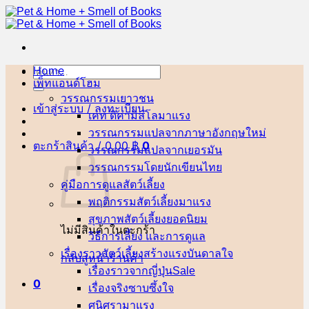
ข้าม
ไป
ยัง
เนื้อหา
Home
ค้นหา:
เพ็ทแอนด์โฮม
วรรณกรรมเยาวชน
เข้าสู่ระบบ / ลงทะเบียน
เคท ดิคามิลโล
วรรณกรรมแปลจากภาษาอังกฤษ
ตะกร้าสินค้า /
0.00
฿
0
วรรณกรรมแปลจากเยอรมัน
วรรณกรรมโดยนักเขียนไทย
คู่มือการดูแลสัตว์เลี้ยง
พฤติกรรมสัตว์เลี้ยง
สุขภาพสัตว์เลี้ยง
ไม่มีสินค้าในตะกร้า
วิธีการเลี้ยง และการดูแล
เรื่องราวสัตว์เลี้ยงสร้างแรงบันดาลใจ
กลับสู่หน้าร้านค้า
เรื่องราวจากญี่ปุ่น
0
เรื่องจริงซาบซึ้งใจ
ศนิศรา