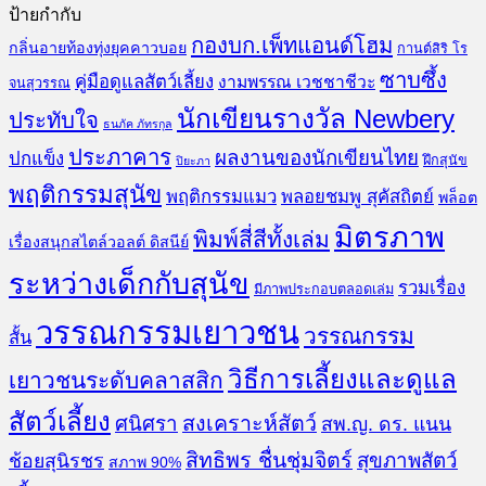
ป้ายกำกับ
กองบก.เพ็ทแอนด์โฮม
กลิ่นอายท้องทุ่งยุคคาวบอย
กานต์สิริ โร
ซาบซึ้ง
คู่มือดูแลสัตว์เลี้ยง
งามพรรณ เวชชาชีวะ
จนสุวรรณ
นักเขียนรางวัล Newbery
ประทับใจ
ธนภัค ภัทรกุล
ประภาคาร
ผลงานของนักเขียนไทย
ปกแข็ง
ฝึกสุนัข
ปิยะภา
พฤติกรรมสุนัข
พฤติกรรมแมว
พลอยชมพู สุคัสถิตย์
พล็อต
มิตรภาพ
พิมพ์สี่สีทั้งเล่ม
เรื่องสนุกสไตล์วอลต์ ดิสนีย์
ระหว่างเด็กกับสุนัข
รวมเรื่อง
มีภาพประกอบตลอดเล่ม
วรรณกรรมเยาวชน
วรรณกรรม
สั้น
วิธีการเลี้ยงและดูแล
เยาวชนระดับคลาสสิก
สัตว์เลี้ยง
สงเคราะห์สัตว์
ศนิศรา
สพ.ญ. ดร. แนน
สิทธิพร ชื่นชุ่มจิตร์
สุขภาพสัตว์
ช้อยสุนิรชร
สภาพ 90%