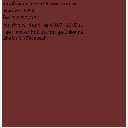
ถนนพัฒนาการ ซอย 28 เขตสวนหลวง
กรุงเทพฯ 10250
โทร. 0-2750-7732
เวลาทำการ : จันทร์ - ศุกร์ 9.00 - 17.00 น.
หยุด : เสาร์-อาทิตย์ และวันหยุดนักขัตฤกษ์
Like Us On Facebook