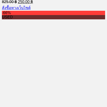
Original
Current
825.00
฿
250.00
฿
price
price
สั่งซื้อทางเว็บไซต์
was:
is:
-66%
825.00 ฿.
250.00 ฿.
USED