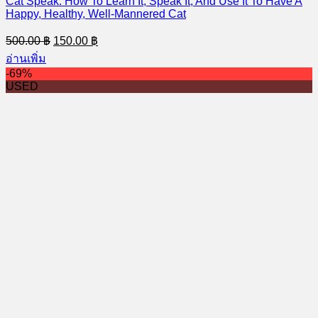
Cat Speak: How To Learn It, Speak It, And Use It To Have A
Happy, Healthy, Well-Mannered Cat
Original
Current
500.00
฿
150.00
฿
price
price
อ่านเพิ่ม
was:
is:
-69%
500.00 ฿.
150.00 ฿.
USED