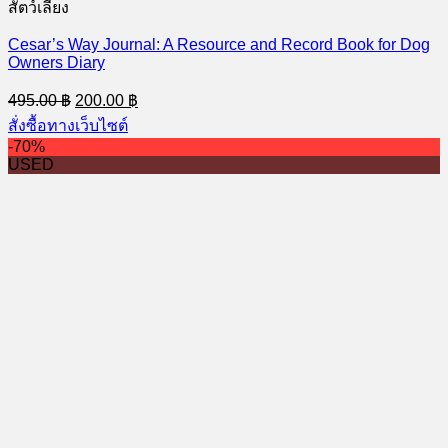
สัตว์เลี้ยง
Cesar’s Way Journal: A Resource and Record Book for Dog
Owners Diary
Original
Current
495.00
฿
200.00
฿
price
price
สั่งซื้อทางเว็บไซต์
was:
is:
-70%
495.00 ฿.
200.00 ฿.
USED