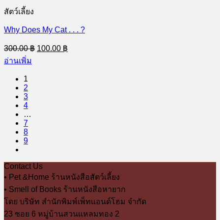
สัตว์เลี้ยง
Why Does My Cat . . . ?
Original
Current
300.00
฿
100.00
฿
price
price
อ่านเพิ่ม
was:
is:
300.00 ฿.
100.00 ฿.
1
2
3
4
…
7
8
9
Contact Us
• Pet &Home ร้านหนังสือสัตว์เลี้ยง
• Smell of Books ร้านหนังสือหายาก
โดย บริษัท สำนักพิมพ์เพ็ทแอนด์โฮม จำกัด
23 ซอย 6 หมู่บ้านสวนแหลมทอง 2