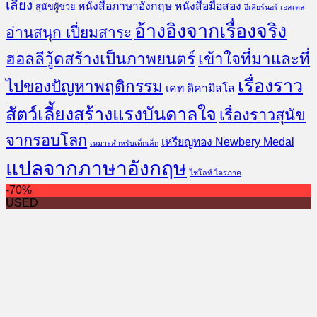
เลี้ยง
หนังสือภาษาอังกฤษ
หนังสือมือสอง
สุนัขผู้ช่วย
อีเลียร์นอร์ เอสเตส
อ้างอิงจากเรื่องจริง
อ่านสนุก เปี่ยมสาระ
ฮอลลีวู้ดสร้างเป็นภาพยนตร์
เข้าใจที่มาและที่
เรื่องราว
ไปของปัญหาพฤติกรรม
เคท ดิคามิลโล
สัตว์เลี้ยงสร้างแรงบันดาลใจ
เรื่องราวสุนัข
จากรอบโลก
เหรียญทอง Newbery Medal
เหมาะสำหรับเด็กเล็ก
แปลจากภาษาอังกฤษ
ไชโลห์ ไตรภาค
-70%
USED