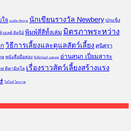
นักเขียนรางวัล Newbery
บใจ
ปกแข็ง
ธนภัค ภัทรกุล
มิตรภาพระหว่าง
พิมพ์สี่สีทั้งเล่ม
์วอลต์ ดิสนีย์
วิธีการเลี้ยงและดูแลสัตว์เลี้ยง
ิก
ศนิศรา
อ่านสนุก เปี่ยมสาระ
ฤษ
หนังสือมือสอง
อีเลียร์นอร์ เอสเตส
เรื่องราวสัตว์เลี้ยงสร้างแรง
คท ดิคามิลโล
ษ
ไชโลห์ ไตรภาค