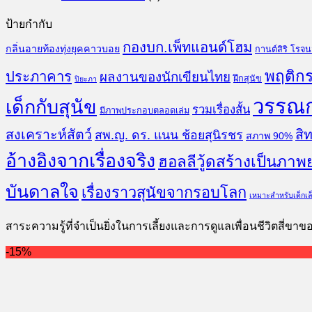
ป้ายกำกับ
กองบก.เพ็ทแอนด์โฮม
กลิ่นอายท้องทุ่งยุคคาวบอย
กานต์สิริ โรจ
พฤติกร
ประภาคาร
ผลงานของนักเขียนไทย
ฝึกสุนัข
ปิยะภา
วรรณ
เด็กกับสุนัข
รวมเรื่องสั้น
มีภาพประกอบตลอดเล่ม
สงเคราะห์สัตว์
สิท
สพ.ญ. ดร. แนน ช้อยสุนิรชร
สภาพ 90%
อ้างอิงจากเรื่องจริง
ฮอลลีวู้ดสร้างเป็นภาพ
บันดาลใจ
เรื่องราวสุนัขจากรอบโลก
เหมาะสำหรับเด็กเล
สาระความรู้ที่จำเป็นยิ่งในการเลี้ยงและการดูแลเพื่อนชีวิตสี่ขา
-15%