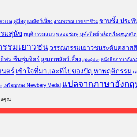
ซาบซึ้ง ประทั
คู่มือดูแลสัตว์เลี้ยง
งามพรรณ เวชชาชีวะ
นสุวรรณ
รมสุนัข
พฤติกรรมแมว
พลอยชมพู สุคัสถิตย์
พล็อตเรื่องสนุกสไตล
กรรมเยาวชน
วรรณกรรมเยาวชนระดับคลาสส
ธิพร ชื่นชุ่มจิตร์
สุขภาพสัตว์เลี้ยง
หนังสือภาษาอังก
สุนัขผู้ช่วย
ยนตร์
เข้าใจที่มาและที่ไปของปัญหาพฤติกรรม
เ
แปลจากภาษาอังกฤ
เหรียญทอง Newbery Medal
็ก
ของคุณ