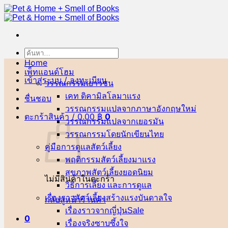
ข้าม
ไป
ยัง
เนื้อหา
ค้นหา:
Home
เพ็ทแอนด์โฮม
เข้าสู่ระบบ / ลงทะเบียน
วรรณกรรมเยาวชน
เคท ดิคามิลโล
ชื่นชอบ
วรรณกรรมแปลจากภาษาอังกฤษ
ตะกร้าสินค้า /
0.00
฿
0
วรรณกรรมแปลจากเยอรมัน
วรรณกรรมโดยนักเขียนไทย
คู่มือการดูแลสัตว์เลี้ยง
พฤติกรรมสัตว์เลี้ยง
สุขภาพสัตว์เลี้ยง
ไม่มีสินค้าในตะกร้า
วิธีการเลี้ยง และการดูแล
เรื่องราวสัตว์เลี้ยงสร้างแรงบันดาลใจ
กลับสู่หน้าร้านค้า
เรื่องราวจากญี่ปุ่น
0
เรื่องจริงซาบซึ้งใจ