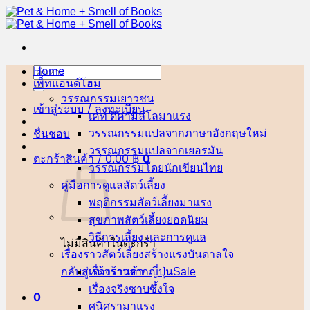
ข้าม
ไป
ยัง
เนื้อหา
Home
ค้นหา:
เพ็ทแอนด์โฮม
วรรณกรรมเยาวชน
เข้าสู่ระบบ / ลงทะเบียน
เคท ดิคามิลโล
ชื่นชอบ
วรรณกรรมแปลจากภาษาอังกฤษ
วรรณกรรมแปลจากเยอรมัน
ตะกร้าสินค้า /
0.00
฿
0
วรรณกรรมโดยนักเขียนไทย
คู่มือการดูแลสัตว์เลี้ยง
พฤติกรรมสัตว์เลี้ยง
สุขภาพสัตว์เลี้ยง
วิธีการเลี้ยง และการดูแล
ไม่มีสินค้าในตะกร้า
เรื่องราวสัตว์เลี้ยงสร้างแรงบันดาลใจ
กลับสู่หน้าร้านค้า
เรื่องราวจากญี่ปุ่น
เรื่องจริงซาบซึ้งใจ
0
ศนิศรา