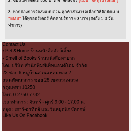
2.
ซื้อสินค้าตั้งแต่ 5
00
บาท
ค่าจัดส่งฟรี
(แบบ “พัสดุไปรษณีย์”)
3. หากต้องการจัดส่งแบบด่วน ลูกค้าสามารถเลือกวิธีจัดส่งแบบ
“EMS”
ได้ทุกออร์เดอร์ คิดค่าบริการ 60 บาท (ส่งถึง 1-3 วัน
ทำการ)
Contact Us
• Pet &Home ร้านหนังสือสัตว์เลี้ยง
• Smell of Books ร้านหนังสือหายาก
โดย บริษัท สำนักพิมพ์เพ็ทแอนด์โฮม จำกัด
23 ซอย 6 หมู่บ้านสวนแหลมทอง 2
ถนนพัฒนาการ ซอย 28 เขตสวนหลวง
กรุงเทพฯ 10250
โทร. 0-2750-7732
เวลาทำการ : จันทร์ - ศุกร์ 9.00 - 17.00 น.
หยุด : เสาร์-อาทิตย์ และวันหยุดนักขัตฤกษ์
Like Us On Facebook