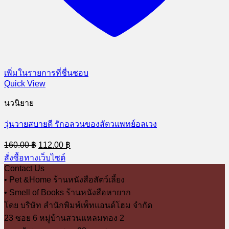
เพิ่มในรายการที่ชื่นชอบ
Quick View
นวนิยาย
วุ่นวายสบายดี รักอลวนของสัตวแพทย์อลเวง
Original
Current
160.00
฿
112.00
฿
price
price
สั่งซื้อทางเว็บไซต์
was:
is:
Contact Us
160.00 ฿.
112.00 ฿.
• Pet &Home ร้านหนังสือสัตว์เลี้ยง
• Smell of Books ร้านหนังสือหายาก
โดย บริษัท สำนักพิมพ์เพ็ทแอนด์โฮม จำกัด
23 ซอย 6 หมู่บ้านสวนแหลมทอง 2