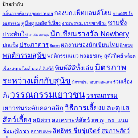
ป้ายกำกับ
กองบก.เพ็ทแอนด์โฮม
กลิ่นอายท้องทุ่งยุคคาวบอย
กานต์สิริ โร
ซาบซึ้ง
คู่มือดูแลสัตว์เลี้ยง
งามพรรณ เวชชาชีวะ
จนสุวรรณ
นักเขียนรางวัล Newbery
ประทับใจ
ธนภัค ภัทรกุล
ประภาคาร
ผลงานของนักเขียนไทย
ปกแข็ง
ฝึกสุนัข
ปิยะภา
พฤติกรรมสุนัข
พฤติกรรมแมว
พลอยชมพู สุคัสถิตย์
พล็อต
มิตรภาพ
พิมพ์สี่สีทั้งเล่ม
เรื่องสนุกสไตล์วอลต์ ดิสนีย์
ระหว่างเด็กกับสุนัข
รวมเรื่อง
มีภาพประกอบตลอดเล่ม
วรรณกรรมเยาวชน
วรรณกรรม
สั้น
วิธีการเลี้ยงและดูแล
เยาวชนระดับคลาสสิก
สัตว์เลี้ยง
สงเคราะห์สัตว์
ศนิศรา
สพ.ญ. ดร. แนน
สิทธิพร ชื่นชุ่มจิตร์
สุขภาพสัตว์
ช้อยสุนิรชร
สภาพ 90%