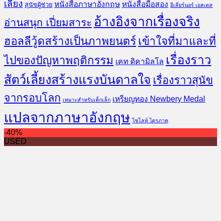
เลี้ยง
หนังสือภาษาอังกฤษ
หนังสือมือสอง
สุนัขผู้ช่วย
อีเลียร์นอร์ เอสเตส
อ้างอิงจากเรื่องจริง
อ่านสนุก เปี่ยมสาระ
ฮอลลีวู้ดสร้างเป็นภาพยนตร์
เข้าใจที่มาและที่
เรื่องราว
ไปของปัญหาพฤติกรรม
เคท ดิคามิลโล
สัตว์เลี้ยงสร้างแรงบันดาลใจ
เรื่องราวสุนัข
จากรอบโลก
เหรียญทอง Newbery Medal
เหมาะสำหรับเด็กเล็ก
แปลจากภาษาอังกฤษ
ไชโลห์ ไตรภาค
-40%
USED