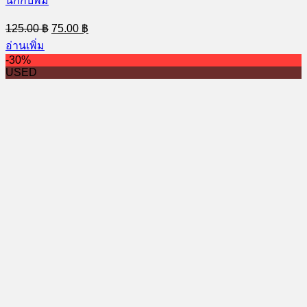
นิกกับพิม
Original
Current
125.00
฿
75.00
฿
price
price
อ่านเพิ่ม
was:
is:
-30%
125.00 ฿.
75.00 ฿.
USED