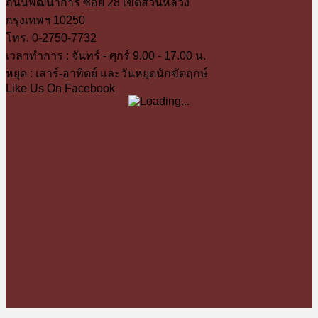
ถนนพัฒนาการ ซอย 28 เขตสวนหลวง
กรุงเทพฯ 10250
โทร. 0-2750-7732
เวลาทำการ : จันทร์ - ศุกร์ 9.00 - 17.00 น.
หยุด : เสาร์-อาทิตย์ และวันหยุดนักขัตฤกษ์
Like Us On Facebook