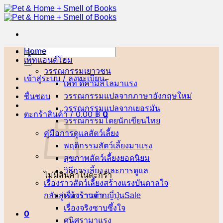
ข้าม
ไป
ยัง
เนื้อหา
Home
ค้นหา:
เพ็ทแอนด์โฮม
วรรณกรรมเยาวชน
เข้าสู่ระบบ / ลงทะเบียน
เคท ดิคามิลโล
ชื่นชอบ
วรรณกรรมแปลจากภาษาอังกฤษ
วรรณกรรมแปลจากเยอรมัน
ตะกร้าสินค้า /
0.00
฿
0
วรรณกรรมโดยนักเขียนไทย
คู่มือการดูแลสัตว์เลี้ยง
พฤติกรรมสัตว์เลี้ยง
สุขภาพสัตว์เลี้ยง
วิธีการเลี้ยง และการดูแล
ไม่มีสินค้าในตะกร้า
เรื่องราวสัตว์เลี้ยงสร้างแรงบันดาลใจ
กลับสู่หน้าร้านค้า
เรื่องราวจากญี่ปุ่น
เรื่องจริงซาบซึ้งใจ
0
ศนิศรา