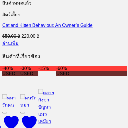
สินค้าหมดแล้ว
สัตว์เลี้ยง
Cat and Kitten Behaviour: An Owner’s Guide
Original
Current
650.00
฿
220.00
฿
price
price
อ่านเพิ่ม
was:
is:
650.00 ฿.
220.00 ฿.
สินค้าที่เกี่ยวข้อง
-40%
-30%
-15%
-60%
USED
USED
USED