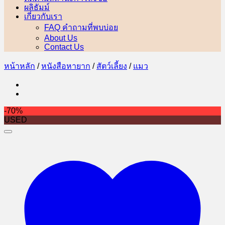
ผลิธัมม์
เกี่ยวกับเรา
FAQ คำถามที่พบบ่อย
About Us
Contact Us
หน้าหลัก
/
หนังสือหายาก
/
สัตว์เลี้ยง
/
แมว
-70%
USED