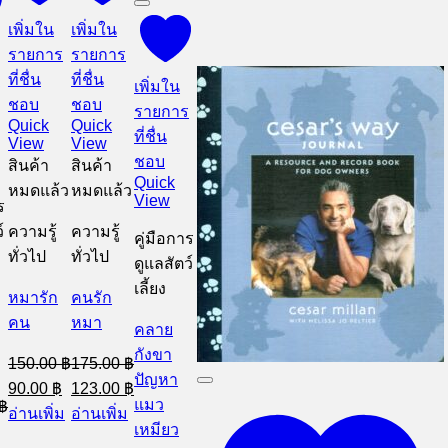
เพิ่มใน
เพิ่มใน
รายการ
รายการ
ร
ที่ชื่น
ที่ชื่น
เพิ่มใน
ชอบ
ชอบ
รายการ
Quick
Quick
ที่ชื่น
View
View
ชอบ
สินค้า
สินค้า
Quick
หมดแล้ว
หมดแล้ว
View
ร
์
ความรู้
ความรู้
คู่มือการ
ทั่วไป
ทั่วไป
ดูแลสัตว์
เลี้ยง
หมารัก
คนรัก
คน
หมา
คลาย
กังขา
150.00
฿
175.00
฿
ปัญหา
Original
Current
Original
Current
90.00
฿
123.00
฿
price
price
price
price
แมว
฿
อ่านเพิ่ม
อ่านเพิ่ม
was:
is:
was:
is:
l
Current
เหมียว
150.00 ฿.
90.00 ฿.
175.00 ฿.
123.00 ฿.
price