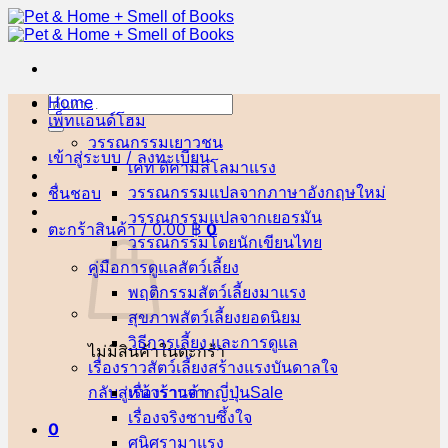
ข้าม
ไป
ยัง
เนื้อหา
Home
ค้นหา:
เพ็ทแอนด์โฮม
วรรณกรรมเยาวชน
เข้าสู่ระบบ / ลงทะเบียน
เคท ดิคามิลโล
ชื่นชอบ
วรรณกรรมแปลจากภาษาอังกฤษ
วรรณกรรมแปลจากเยอรมัน
ตะกร้าสินค้า /
0.00
฿
0
วรรณกรรมโดยนักเขียนไทย
คู่มือการดูแลสัตว์เลี้ยง
พฤติกรรมสัตว์เลี้ยง
สุขภาพสัตว์เลี้ยง
วิธีการเลี้ยง และการดูแล
ไม่มีสินค้าในตะกร้า
เรื่องราวสัตว์เลี้ยงสร้างแรงบันดาลใจ
กลับสู่หน้าร้านค้า
เรื่องราวจากญี่ปุ่น
เรื่องจริงซาบซึ้งใจ
0
ศนิศรา