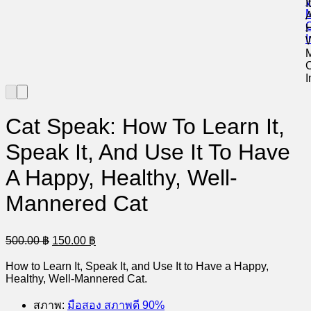
Cat Speak: How To Learn It,
Speak It, And Use It To Have
A Happy, Healthy, Well-
Mannered Cat
Original
Current
500.00
฿
150.00
฿
price
price
was:
is:
How to Learn It, Speak It, and Use It to Have a Happy,
500.00 ฿.
150.00 ฿.
Healthy, Well-Mannered Cat.
สภาพ
:
มือสอง สภาพดี 90%