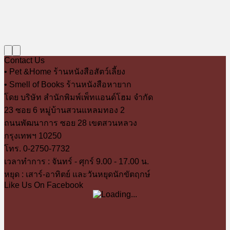
Contact Us
• Pet &Home ร้านหนังสือสัตว์เลี้ยง
• Smell of Books ร้านหนังสือหายาก
โดย บริษัท สำนักพิมพ์เพ็ทแอนด์โฮม จำกัด
23 ซอย 6 หมู่บ้านสวนแหลมทอง 2
ถนนพัฒนาการ ซอย 28 เขตสวนหลวง
กรุงเทพฯ 10250
โทร. 0-2750-7732
เวลาทำการ : จันทร์ - ศุกร์ 9.00 - 17.00 น.
หยุด : เสาร์-อาทิตย์ และวันหยุดนักขัตฤกษ์
Like Us On Facebook