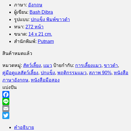
ภาษา
:
อังกฤษ
ผู้เขียน
:
Bash Dibra
รูปแบบ
:
ปกแข็ง พิมพ์ขาวดำ
หนา
:
272 หน้า
ขนาด
:
14 x 21 cm.
สำนักพิมพ์
:
Putnam
สินค้าหมดแล้ว
หมวดหมู่:
สัตว์เลี้ยง
,
แมว
ป้ายกำกับ:
การเลี้ยงแมว
,
ขาวดำ
,
คู่มือดูแลสัตว์เลี้ยง
,
ปกแข็ง
,
พฤติกรรมแมว
,
สภาพ 90%
,
หนังสือ
ภาษาอังกฤษ
,
หนังสือมือสอง
แบ่งปัน
Facebook
Line
Email
Twitter
คำอธิบาย