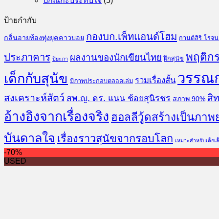
ปกิณกะประทับใจ
(5)
ป้ายกำกับ
กองบก.เพ็ทแอนด์โฮม
กลิ่นอายท้องทุ่งยุคคาวบอย
กานต์สิริ โรจ
พฤติกร
ประภาคาร
ผลงานของนักเขียนไทย
ฝึกสุนัข
ปิยะภา
วรรณ
เด็กกับสุนัข
รวมเรื่องสั้น
มีภาพประกอบตลอดเล่ม
สงเคราะห์สัตว์
สิท
สพ.ญ. ดร. แนน ช้อยสุนิรชร
สภาพ 90%
อ้างอิงจากเรื่องจริง
ฮอลลีวู้ดสร้างเป็นภาพ
บันดาลใจ
เรื่องราวสุนัขจากรอบโลก
เหมาะสำหรับเด็กเล
-70%
USED