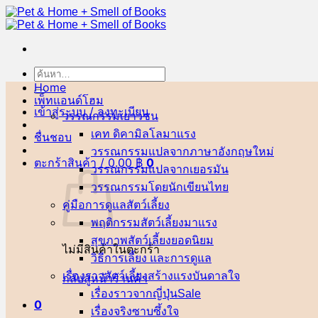
ข้าม
ไป
ยัง
เนื้อหา
ค้นหา:
Home
เพ็ทแอนด์โฮม
เข้าสู่ระบบ / ลงทะเบียน
วรรณกรรมเยาวชน
เคท ดิคามิลโล
ชื่นชอบ
วรรณกรรมแปลจากภาษาอังกฤษ
ตะกร้าสินค้า /
0.00
฿
0
วรรณกรรมแปลจากเยอรมัน
วรรณกรรมโดยนักเขียนไทย
คู่มือการดูแลสัตว์เลี้ยง
พฤติกรรมสัตว์เลี้ยง
สุขภาพสัตว์เลี้ยง
ไม่มีสินค้าในตะกร้า
วิธีการเลี้ยง และการดูแล
เรื่องราวสัตว์เลี้ยงสร้างแรงบันดาลใจ
กลับสู่หน้าร้านค้า
เรื่องราวจากญี่ปุ่น
0
เรื่องจริงซาบซึ้งใจ