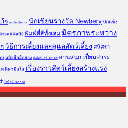
นักเขียนรางวัล Newbery
บใจ
ปกแข็ง
ธนภัค ภัทรกุล
มิตรภาพระหว่าง
พิมพ์สี่สีทั้งเล่ม
์วอลต์ ดิสนีย์
วิธีการเลี้ยงและดูแลสัตว์เลี้ยง
ิก
ศนิศรา
อ่านสนุก เปี่ยมสาระ
ฤษ
หนังสือมือสอง
อีเลียร์นอร์ เอสเตส
เรื่องราวสัตว์เลี้ยงสร้างแรง
คท ดิคามิลโล
ษ
ไชโลห์ ไตรภาค