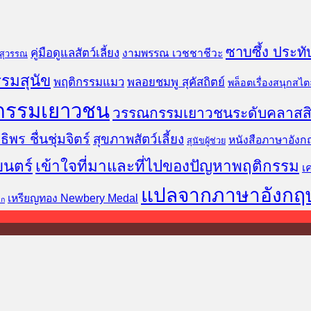
ซาบซึ้ง ประทั
คู่มือดูแลสัตว์เลี้ยง
งามพรรณ เวชชาชีวะ
นสุวรรณ
รมสุนัข
พฤติกรรมแมว
พลอยชมพู สุคัสถิตย์
พล็อตเรื่องสนุกสไตล
กรรมเยาวชน
วรรณกรรมเยาวชนระดับคลาสส
ธิพร ชื่นชุ่มจิตร์
สุขภาพสัตว์เลี้ยง
หนังสือภาษาอังก
สุนัขผู้ช่วย
ยนตร์
เข้าใจที่มาและที่ไปของปัญหาพฤติกรรม
เ
แปลจากภาษาอังกฤ
เหรียญทอง Newbery Medal
็ก