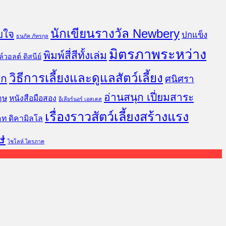
นักเขียนรางวัล Newbery
บใจ
ปกแข็ง
ธนภัค ภัทรกุล
มิตรภาพระหว่าง
พิมพ์สี่สีทั้งเล่ม
์วอลต์ ดิสนีย์
วิธีการเลี้ยงและดูแลสัตว์เลี้ยง
ิก
ศนิศรา
อ่านสนุก เปี่ยมสาระ
ฤษ
หนังสือมือสอง
อีเลียร์นอร์ เอสเตส
เรื่องราวสัตว์เลี้ยงสร้างแรง
คท ดิคามิลโล
ษ
ไชโลห์ ไตรภาค