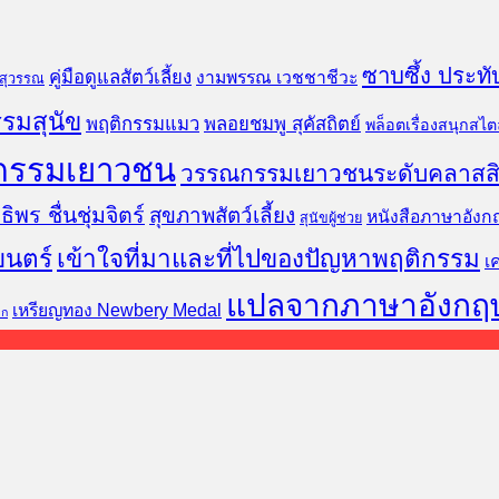
ซาบซึ้ง ประทั
คู่มือดูแลสัตว์เลี้ยง
งามพรรณ เวชชาชีวะ
นสุวรรณ
รมสุนัข
พฤติกรรมแมว
พลอยชมพู สุคัสถิตย์
พล็อตเรื่องสนุกสไตล
กรรมเยาวชน
วรรณกรรมเยาวชนระดับคลาสส
ธิพร ชื่นชุ่มจิตร์
สุขภาพสัตว์เลี้ยง
หนังสือภาษาอังก
สุนัขผู้ช่วย
ยนตร์
เข้าใจที่มาและที่ไปของปัญหาพฤติกรรม
เ
แปลจากภาษาอังกฤ
เหรียญทอง Newbery Medal
็ก