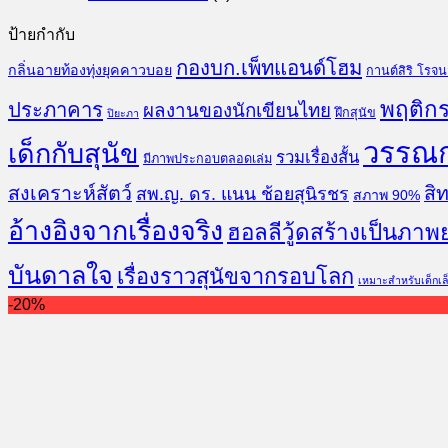
ป้ายกำกับ
กองบก.เพ็ทแอนด์โฮม
กลิ่นอายท้องทุ่งยุคคาวบอย
กานต์สิริ โรจ
พฤติกร
ประภาคาร
ผลงานของนักเขียนไทย
ฝึกสุนัข
ปิยะภา
วรรณ
เด็กกับสุนัข
รวมเรื่องสั้น
มีภาพประกอบตลอดเล่ม
สงเคราะห์สัตว์
สิท
สพ.ญ. ดร. แนน ช้อยสุนิรชร
สภาพ 90%
อ้างอิงจากเรื่องจริง
ฮอลลีวู้ดสร้างเป็นภาพ
บันดาลใจ
เรื่องราวสุนัขจากรอบโลก
เหมาะสำหรับเด็กเล
-20%