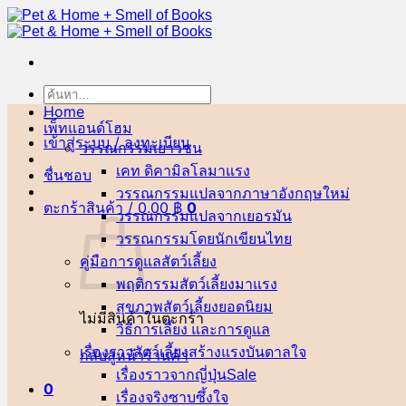
ข้าม
ไป
ยัง
เนื้อหา
ค้นหา:
Home
เพ็ทแอนด์โฮม
เข้าสู่ระบบ / ลงทะเบียน
วรรณกรรมเยาวชน
เคท ดิคามิลโล
ชื่นชอบ
วรรณกรรมแปลจากภาษาอังกฤษ
ตะกร้าสินค้า /
0.00
฿
0
วรรณกรรมแปลจากเยอรมัน
วรรณกรรมโดยนักเขียนไทย
คู่มือการดูแลสัตว์เลี้ยง
พฤติกรรมสัตว์เลี้ยง
สุขภาพสัตว์เลี้ยง
ไม่มีสินค้าในตะกร้า
วิธีการเลี้ยง และการดูแล
เรื่องราวสัตว์เลี้ยงสร้างแรงบันดาลใจ
กลับสู่หน้าร้านค้า
เรื่องราวจากญี่ปุ่น
0
เรื่องจริงซาบซึ้งใจ