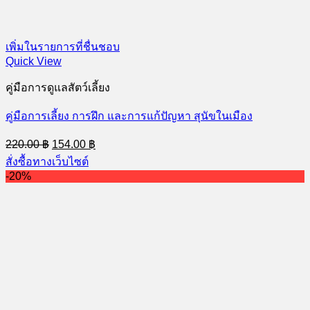
เพิ่มในรายการที่ชื่นชอบ
Quick View
คู่มือการดูแลสัตว์เลี้ยง
คู่มือการเลี้ยง การฝึก และการแก้ปัญหา สุนัขในเมือง
Original
Current
220.00
฿
154.00
฿
price
price
สั่งซื้อทางเว็บไซต์
was:
is:
-20%
220.00 ฿.
154.00 ฿.