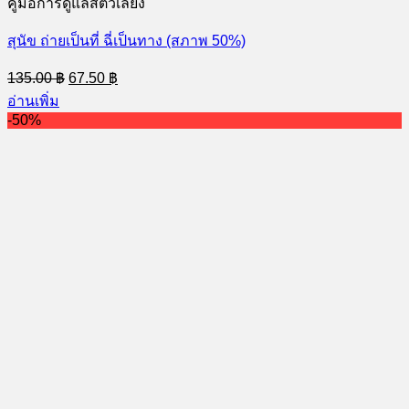
คู่มือการดูแลสัตว์เลี้ยง
สุนัข ถ่ายเป็นที่ ฉี่เป็นทาง (สภาพ 50%)
Original
Current
135.00
฿
67.50
฿
price
price
อ่านเพิ่ม
was:
is:
-50%
135.00 ฿.
67.50 ฿.