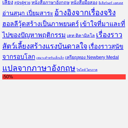
เลี้ยง
หนังสือภาษาอังกฤษ
หนังสือมือสอง
สุนัขผู้ช่วย
อีเลียร์นอร์ เอสเตส
อ้างอิงจากเรื่องจริง
อ่านสนุก เปี่ยมสาระ
ฮอลลีวู้ดสร้างเป็นภาพยนตร์
เข้าใจที่มาและที่
เรื่องราว
ไปของปัญหาพฤติกรรม
เคท ดิคามิลโล
สัตว์เลี้ยงสร้างแรงบันดาลใจ
เรื่องราวสุนัข
จากรอบโลก
เหรียญทอง Newbery Medal
เหมาะสำหรับเด็กเล็ก
แปลจากภาษาอังกฤษ
ไชโลห์ ไตรภาค
-50%