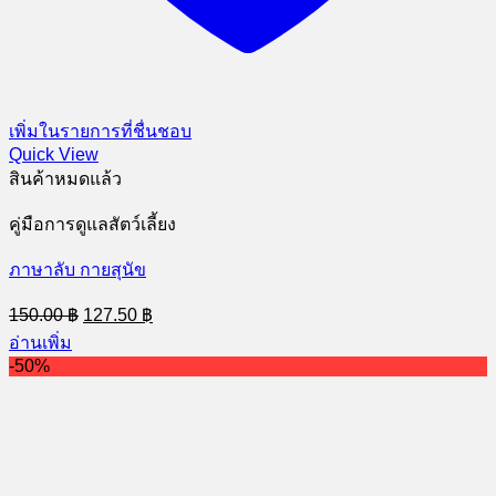
เพิ่มในรายการที่ชื่นชอบ
Quick View
สินค้าหมดแล้ว
คู่มือการดูแลสัตว์เลี้ยง
ภาษาลับ กายสุนัข
Original
Current
150.00
฿
127.50
฿
price
price
อ่านเพิ่ม
was:
is:
-50%
150.00 ฿.
127.50 ฿.