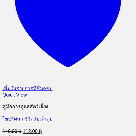
เพิ่มในรายการที่ชื่นชอบ
Quick View
คู่มือการดูแลสัตว์เลี้ยง
ไขปริศนา ชีวิตลับเจ้าตูบ
Original
Current
140.00
฿
112.00
฿
price
price