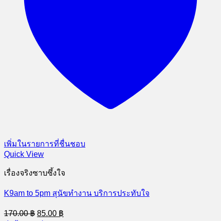
เพิ่มในรายการที่ชื่นชอบ
Quick View
เรื่องจริงซาบซึ้งใจ
K9am to 5pm สุนัขทำงาน บริการประทับใจ
Original
Current
170.00
฿
85.00
฿
price
price