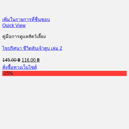
เพิ่มในรายการที่ชื่นชอบ
Quick View
คู่มือการดูแลสัตว์เลี้ยง
ไขปริศนา ชีวิตลับเจ้าตูบ เล่ม 2
Original
Current
145.00
฿
116.00
฿
price
price
สั่งซื้อทางเว็บไซต์
was:
is:
-15%
145.00 ฿.
116.00 ฿.