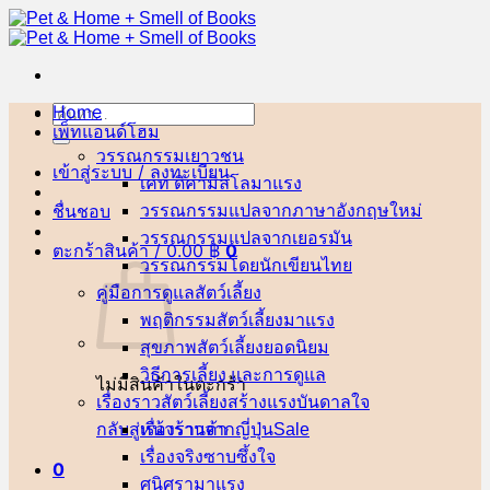
ข้าม
ไป
ยัง
เนื้อหา
Home
ค้นหา:
เพ็ทแอนด์โฮม
วรรณกรรมเยาวชน
เข้าสู่ระบบ / ลงทะเบียน
เคท ดิคามิลโล
ชื่นชอบ
วรรณกรรมแปลจากภาษาอังกฤษ
วรรณกรรมแปลจากเยอรมัน
ตะกร้าสินค้า /
0.00
฿
0
วรรณกรรมโดยนักเขียนไทย
คู่มือการดูแลสัตว์เลี้ยง
พฤติกรรมสัตว์เลี้ยง
สุขภาพสัตว์เลี้ยง
วิธีการเลี้ยง และการดูแล
ไม่มีสินค้าในตะกร้า
เรื่องราวสัตว์เลี้ยงสร้างแรงบันดาลใจ
กลับสู่หน้าร้านค้า
เรื่องราวจากญี่ปุ่น
เรื่องจริงซาบซึ้งใจ
0
ศนิศรา