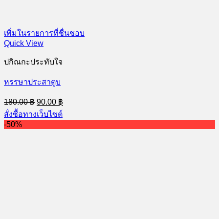
เพิ่มในรายการที่ชื่นชอบ
Quick View
ปกิณกะประทับใจ
หรรษาประสาตูบ
Original
Current
180.00
฿
90.00
฿
price
price
สั่งซื้อทางเว็บไซต์
was:
is:
-50%
180.00 ฿.
90.00 ฿.