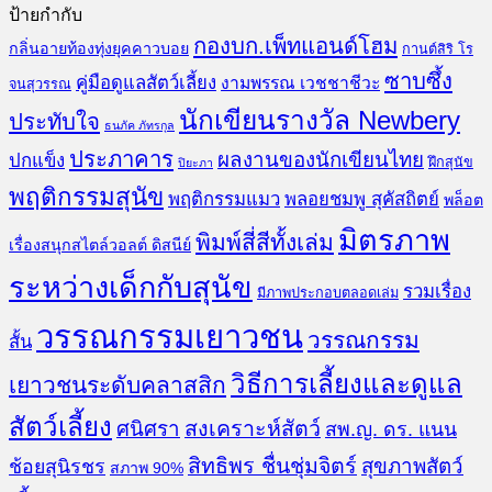
ป้ายกำกับ
กองบก.เพ็ทแอนด์โฮม
กลิ่นอายท้องทุ่งยุคคาวบอย
กานต์สิริ โร
ซาบซึ้ง
คู่มือดูแลสัตว์เลี้ยง
งามพรรณ เวชชาชีวะ
จนสุวรรณ
นักเขียนรางวัล Newbery
ประทับใจ
ธนภัค ภัทรกุล
ประภาคาร
ผลงานของนักเขียนไทย
ปกแข็ง
ฝึกสุนัข
ปิยะภา
พฤติกรรมสุนัข
พฤติกรรมแมว
พลอยชมพู สุคัสถิตย์
พล็อต
มิตรภาพ
พิมพ์สี่สีทั้งเล่ม
เรื่องสนุกสไตล์วอลต์ ดิสนีย์
ระหว่างเด็กกับสุนัข
รวมเรื่อง
มีภาพประกอบตลอดเล่ม
วรรณกรรมเยาวชน
วรรณกรรม
สั้น
วิธีการเลี้ยงและดูแล
เยาวชนระดับคลาสสิก
สัตว์เลี้ยง
สงเคราะห์สัตว์
ศนิศรา
สพ.ญ. ดร. แนน
สิทธิพร ชื่นชุ่มจิตร์
สุขภาพสัตว์
ช้อยสุนิรชร
สภาพ 90%