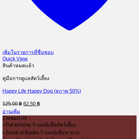
เพิ่มในรายการที่ชื่นชอบ
Quick View
สินค้าหมดแล้ว
คู่มือการดูแลสัตว์เลี้ยง
Happy Life Happy Dog (สภาพ 50%)
Original
Current
125.00
฿
62.50
฿
price
price
อ่านเพิ่ม
was:
is:
Contact Us
125.00 ฿.
62.50 ฿.
• Pet &Home ร้านหนังสือสัตว์เลี้ยง
• Smell of Books ร้านหนังสือหายาก