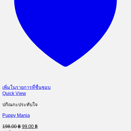
เพิ่มในรายการที่ชื่นชอบ
Quick View
ปกิณกะประทับใจ
Puppy Mania
Original
Current
198.00
฿
99.00
฿
price
price