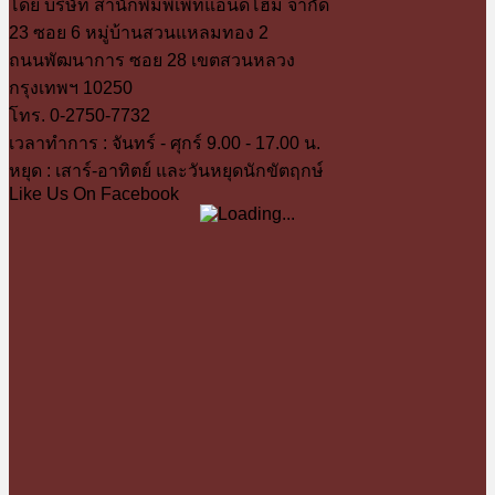
โดย บริษัท สำนักพิมพ์เพ็ทแอนด์โฮม จำกัด
23 ซอย 6 หมู่บ้านสวนแหลมทอง 2
ถนนพัฒนาการ ซอย 28 เขตสวนหลวง
กรุงเทพฯ 10250
โทร. 0-2750-7732
เวลาทำการ : จันทร์ - ศุกร์ 9.00 - 17.00 น.
หยุด : เสาร์-อาทิตย์ และวันหยุดนักขัตฤกษ์
Like Us On Facebook