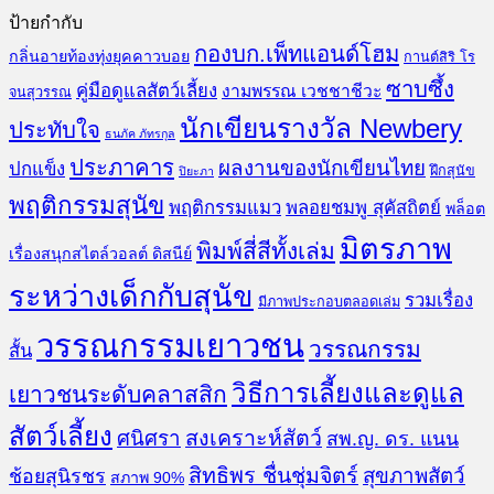
ป้ายกำกับ
กองบก.เพ็ทแอนด์โฮม
กลิ่นอายท้องทุ่งยุคคาวบอย
กานต์สิริ โร
ซาบซึ้ง
คู่มือดูแลสัตว์เลี้ยง
งามพรรณ เวชชาชีวะ
จนสุวรรณ
นักเขียนรางวัล Newbery
ประทับใจ
ธนภัค ภัทรกุล
ประภาคาร
ผลงานของนักเขียนไทย
ปกแข็ง
ฝึกสุนัข
ปิยะภา
พฤติกรรมสุนัข
พฤติกรรมแมว
พลอยชมพู สุคัสถิตย์
พล็อต
มิตรภาพ
พิมพ์สี่สีทั้งเล่ม
เรื่องสนุกสไตล์วอลต์ ดิสนีย์
ระหว่างเด็กกับสุนัข
รวมเรื่อง
มีภาพประกอบตลอดเล่ม
วรรณกรรมเยาวชน
วรรณกรรม
สั้น
วิธีการเลี้ยงและดูแล
เยาวชนระดับคลาสสิก
สัตว์เลี้ยง
สงเคราะห์สัตว์
ศนิศรา
สพ.ญ. ดร. แนน
สิทธิพร ชื่นชุ่มจิตร์
สุขภาพสัตว์
ช้อยสุนิรชร
สภาพ 90%