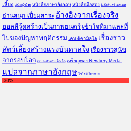
เลี้ยง
หนังสือภาษาอังกฤษ
หนังสือมือสอง
สุนัขผู้ช่วย
อีเลียร์นอร์ เอสเตส
อ้างอิงจากเรื่องจริง
อ่านสนุก เปี่ยมสาระ
ฮอลลีวู้ดสร้างเป็นภาพยนตร์
เข้าใจที่มาและที่
เรื่องราว
ไปของปัญหาพฤติกรรม
เคท ดิคามิลโล
สัตว์เลี้ยงสร้างแรงบันดาลใจ
เรื่องราวสุนัข
จากรอบโลก
เหรียญทอง Newbery Medal
เหมาะสำหรับเด็กเล็ก
แปลจากภาษาอังกฤษ
ไชโลห์ ไตรภาค
-30%