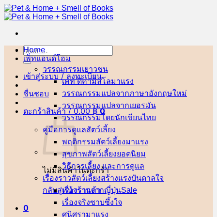
ข้าม
ไป
ยัง
เนื้อหา
Home
ค้นหา:
เพ็ทแอนด์โฮม
วรรณกรรมเยาวชน
เข้าสู่ระบบ / ลงทะเบียน
เคท ดิคามิลโล
ชื่นชอบ
วรรณกรรมแปลจากภาษาอังกฤษ
วรรณกรรมแปลจากเยอรมัน
ตะกร้าสินค้า /
0.00
฿
0
วรรณกรรมโดยนักเขียนไทย
คู่มือการดูแลสัตว์เลี้ยง
พฤติกรรมสัตว์เลี้ยง
สุขภาพสัตว์เลี้ยง
วิธีการเลี้ยง และการดูแล
ไม่มีสินค้าในตะกร้า
เรื่องราวสัตว์เลี้ยงสร้างแรงบันดาลใจ
กลับสู่หน้าร้านค้า
เรื่องราวจากญี่ปุ่น
เรื่องจริงซาบซึ้งใจ
0
ศนิศรา