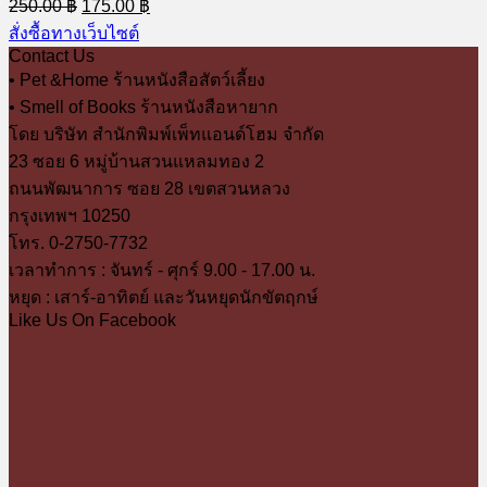
Original
Current
250.00
฿
175.00
฿
price
price
สั่งซื้อทางเว็บไซต์
was:
is:
Contact Us
250.00 ฿.
175.00 ฿.
• Pet &Home ร้านหนังสือสัตว์เลี้ยง
• Smell of Books ร้านหนังสือหายาก
โดย บริษัท สำนักพิมพ์เพ็ทแอนด์โฮม จำกัด
23 ซอย 6 หมู่บ้านสวนแหลมทอง 2
ถนนพัฒนาการ ซอย 28 เขตสวนหลวง
กรุงเทพฯ 10250
โทร. 0-2750-7732
เวลาทำการ : จันทร์ - ศุกร์ 9.00 - 17.00 น.
หยุด : เสาร์-อาทิตย์ และวันหยุดนักขัตฤกษ์
Like Us On Facebook