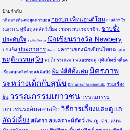
ป้ายกำกับ
กองบก.เพ็ทแอนด์โฮม
กลิ่นอายท้องทุ่งยุคคาวบอย
กานต์สิริ โร
ซาบซึ้ง
คู่มือดูแลสัตว์เลี้ยง
งามพรรณ เวชชาชีวะ
จนสุวรรณ
นักเขียนรางวัล Newbery
ประทับใจ
ธนภัค ภัทรกุล
ประภาคาร
ผลงานของนักเขียนไทย
ปกแข็ง
ฝึกสุนัข
ปิยะภา
พฤติกรรมสุนัข
พฤติกรรมแมว
พลอยชมพู สุคัสถิตย์
พล็อต
มิตรภาพ
พิมพ์สี่สีทั้งเล่ม
เรื่องสนุกสไตล์วอลต์ ดิสนีย์
ระหว่างเด็กกับสุนัข
รวมเรื่อง
มีภาพประกอบตลอดเล่ม
วรรณกรรมเยาวชน
วรรณกรรม
สั้น
วิธีการเลี้ยงและดูแล
เยาวชนระดับคลาสสิก
สัตว์เลี้ยง
สงเคราะห์สัตว์
ศนิศรา
สพ.ญ. ดร. แนน