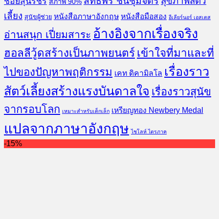
สิทธิพร ชื่นชุ่มจิตร์
สุขภาพสัตว์
ช้อยสุนิรชร
สภาพ 90%
เลี้ยง
หนังสือภาษาอังกฤษ
หนังสือมือสอง
สุนัขผู้ช่วย
อีเลียร์นอร์ เอสเตส
อ้างอิงจากเรื่องจริง
อ่านสนุก เปี่ยมสาระ
ฮอลลีวู้ดสร้างเป็นภาพยนตร์
เข้าใจที่มาและที่
เรื่องราว
ไปของปัญหาพฤติกรรม
เคท ดิคามิลโล
สัตว์เลี้ยงสร้างแรงบันดาลใจ
เรื่องราวสุนัข
จากรอบโลก
เหรียญทอง Newbery Medal
เหมาะสำหรับเด็กเล็ก
แปลจากภาษาอังกฤษ
ไชโลห์ ไตรภาค
-15%