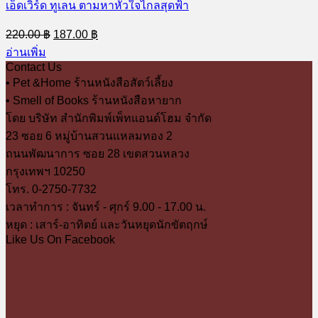
เอ็ดเวิร์ด ทูเลน ตามหาหัวใจไกลสุดฟ้า
Original
Current
220.00
฿
187.00
฿
price
price
อ่านเพิ่ม
was:
is:
Contact Us
220.00 ฿.
187.00 ฿.
• Pet &Home ร้านหนังสือสัตว์เลี้ยง
• Smell of Books ร้านหนังสือหายาก
โดย บริษัท สำนักพิมพ์เพ็ทแอนด์โฮม จำกัด
23 ซอย 6 หมู่บ้านสวนแหลมทอง 2
ถนนพัฒนาการ ซอย 28 เขตสวนหลวง
กรุงเทพฯ 10250
โทร. 0-2750-7732
เวลาทำการ : จันทร์ - ศุกร์ 9.00 - 17.00 น.
หยุด : เสาร์-อาทิตย์ และวันหยุดนักขัตฤกษ์
Like Us On Facebook