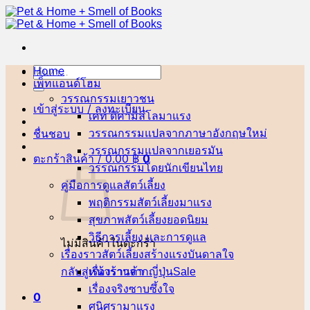
ข้าม
ไป
ยัง
เนื้อหา
Home
ค้นหา:
เพ็ทแอนด์โฮม
วรรณกรรมเยาวชน
เข้าสู่ระบบ / ลงทะเบียน
เคท ดิคามิลโล
ชื่นชอบ
วรรณกรรมแปลจากภาษาอังกฤษ
วรรณกรรมแปลจากเยอรมัน
ตะกร้าสินค้า /
0.00
฿
0
วรรณกรรมโดยนักเขียนไทย
คู่มือการดูแลสัตว์เลี้ยง
พฤติกรรมสัตว์เลี้ยง
สุขภาพสัตว์เลี้ยง
วิธีการเลี้ยง และการดูแล
ไม่มีสินค้าในตะกร้า
เรื่องราวสัตว์เลี้ยงสร้างแรงบันดาลใจ
กลับสู่หน้าร้านค้า
เรื่องราวจากญี่ปุ่น
เรื่องจริงซาบซึ้งใจ
0
ศนิศรา