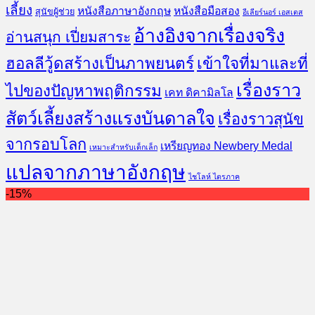
เลี้ยง
หนังสือภาษาอังกฤษ
หนังสือมือสอง
สุนัขผู้ช่วย
อีเลียร์นอร์ เอสเตส
อ้างอิงจากเรื่องจริง
อ่านสนุก เปี่ยมสาระ
ฮอลลีวู้ดสร้างเป็นภาพยนตร์
เข้าใจที่มาและที่
เรื่องราว
ไปของปัญหาพฤติกรรม
เคท ดิคามิลโล
สัตว์เลี้ยงสร้างแรงบันดาลใจ
เรื่องราวสุนัข
จากรอบโลก
เหรียญทอง Newbery Medal
เหมาะสำหรับเด็กเล็ก
แปลจากภาษาอังกฤษ
ไชโลห์ ไตรภาค
-15%