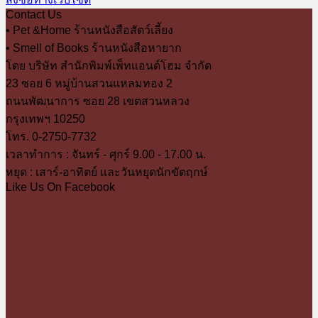
was:
is:
Contact Us
198.00 ฿.
168.00 ฿.
• Pet &Home ร้านหนังสือสัตว์เลี้ยง
• Smell of Books ร้านหนังสือหายาก
โดย บริษัท สำนักพิมพ์เพ็ทแอนด์โฮม จำกัด
23 ซอย 6 หมู่บ้านสวนแหลมทอง 2
ถนนพัฒนาการ ซอย 28 เขตสวนหลวง
กรุงเทพฯ 10250
โทร. 0-2750-7732
เวลาทำการ : จันทร์ - ศุกร์ 9.00 - 17.00 น.
หยุด : เสาร์-อาทิตย์ และวันหยุดนักขัตฤกษ์
Like Us On Facebook