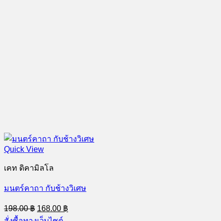
Quick View
เคท ดิคามิลโล
มนตร์คาถา กับช้างวิเศษ
Original
Current
198.00
฿
168.00
฿
price
price
สั่งซื้อทางเว็บไซต์