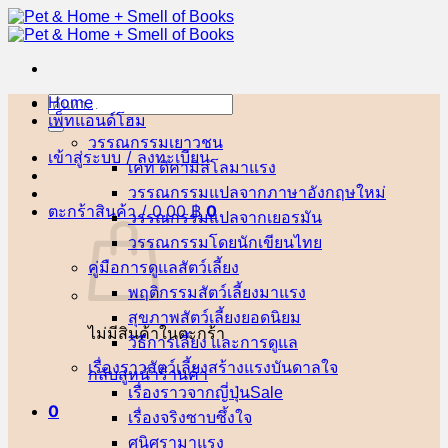
ข้าม
ไป
ยัง
เนื้อหา
Home
ค้นหา:
เพ็ทแอนด์โฮม
วรรณกรรมเยาวชน
เข้าสู่ระบบ / ลงทะเบียน
เคท ดิคามิลโล
วรรณกรรมแปลจากภาษาอังกฤษ
ตะกร้าสินค้า /
0.00
฿
0
วรรณกรรมแปลจากเยอรมัน
วรรณกรรมโดยนักเขียนไทย
คู่มือการดูแลสัตว์เลี้ยง
พฤติกรรมสัตว์เลี้ยง
สุขภาพสัตว์เลี้ยง
ไม่มีสินค้าในตะกร้า
วิธีการเลี้ยง และการดูแล
เรื่องราวสัตว์เลี้ยงสร้างแรงบันดาลใจ
กลับสู่หน้าร้านค้า
เรื่องราวจากญี่ปุ่น
0
เรื่องจริงซาบซึ้งใจ
ศนิศรา