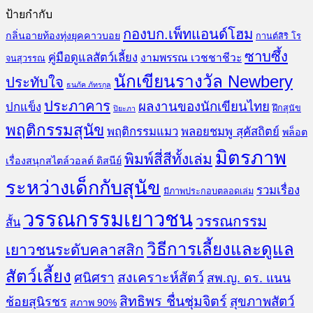
ป้ายกำกับ
กองบก.เพ็ทแอนด์โฮม
กลิ่นอายท้องทุ่งยุคคาวบอย
กานต์สิริ โร
ซาบซึ้ง
คู่มือดูแลสัตว์เลี้ยง
งามพรรณ เวชชาชีวะ
จนสุวรรณ
นักเขียนรางวัล Newbery
ประทับใจ
ธนภัค ภัทรกุล
ประภาคาร
ผลงานของนักเขียนไทย
ปกแข็ง
ฝึกสุนัข
ปิยะภา
พฤติกรรมสุนัข
พฤติกรรมแมว
พลอยชมพู สุคัสถิตย์
พล็อต
มิตรภาพ
พิมพ์สี่สีทั้งเล่ม
เรื่องสนุกสไตล์วอลต์ ดิสนีย์
ระหว่างเด็กกับสุนัข
รวมเรื่อง
มีภาพประกอบตลอดเล่ม
วรรณกรรมเยาวชน
วรรณกรรม
สั้น
วิธีการเลี้ยงและดูแล
เยาวชนระดับคลาสสิก
สัตว์เลี้ยง
สงเคราะห์สัตว์
ศนิศรา
สพ.ญ. ดร. แนน
สิทธิพร ชื่นชุ่มจิตร์
สุขภาพสัตว์
ช้อยสุนิรชร
สภาพ 90%