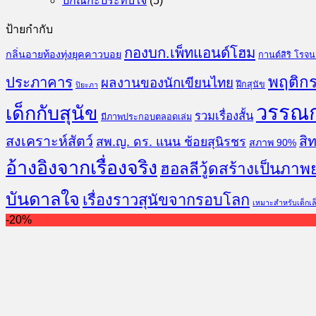
ปกิณกะประทับใจ
(5)
ป้ายกำกับ
กองบก.เพ็ทแอนด์โฮม
กลิ่นอายท้องทุ่งยุคคาวบอย
กานต์สิริ โรจ
พฤติกร
ประภาคาร
ผลงานของนักเขียนไทย
ฝึกสุนัข
ปิยะภา
วรรณ
เด็กกับสุนัข
รวมเรื่องสั้น
มีภาพประกอบตลอดเล่ม
สงเคราะห์สัตว์
สิท
สพ.ญ. ดร. แนน ช้อยสุนิรชร
สภาพ 90%
อ้างอิงจากเรื่องจริง
ฮอลลีวู้ดสร้างเป็นภาพ
บันดาลใจ
เรื่องราวสุนัขจากรอบโลก
เหมาะสำหรับเด็กเล
-20%