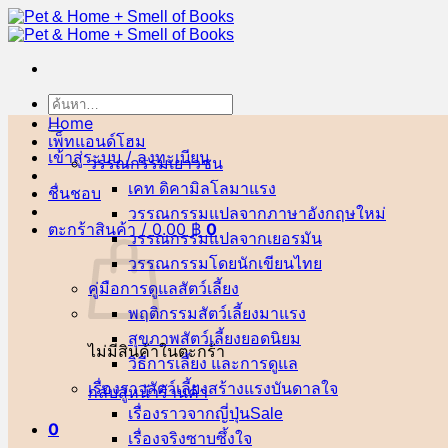
ข้าม
ไป
ยัง
เนื้อหา
ค้นหา:
Home
เพ็ทแอนด์โฮม
เข้าสู่ระบบ / ลงทะเบียน
วรรณกรรมเยาวชน
เคท ดิคามิลโล
ชื่นชอบ
วรรณกรรมแปลจากภาษาอังกฤษ
ตะกร้าสินค้า /
0.00
฿
0
วรรณกรรมแปลจากเยอรมัน
วรรณกรรมโดยนักเขียนไทย
คู่มือการดูแลสัตว์เลี้ยง
พฤติกรรมสัตว์เลี้ยง
สุขภาพสัตว์เลี้ยง
ไม่มีสินค้าในตะกร้า
วิธีการเลี้ยง และการดูแล
เรื่องราวสัตว์เลี้ยงสร้างแรงบันดาลใจ
กลับสู่หน้าร้านค้า
เรื่องราวจากญี่ปุ่น
0
เรื่องจริงซาบซึ้งใจ