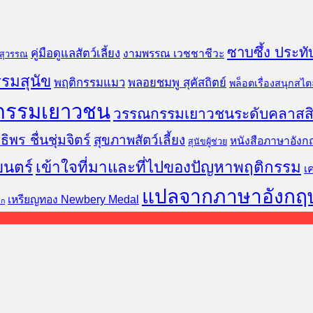
ซาบซึ้ง ประทั
คู่มือดูแลสัตว์เลี้ยง
งามพรรณ เวชชาชีวะ
นสุวรรณ
รมสุนัข
พฤติกรรมแมว
พลอยชมพู สุคัสถิตย์
พล็อตเรื่องสนุกสไตล
กรรมเยาวชน
วรรณกรรมเยาวชนระดับคลาสส
ธิพร ชื่นชุ่มจิตร์
สุขภาพสัตว์เลี้ยง
หนังสือภาษาอังก
สุนัขผู้ช่วย
ยนตร์
เข้าใจที่มาและที่ไปของปัญหาพฤติกรรม
เ
แปลจากภาษาอังกฤ
เหรียญทอง Newbery Medal
็ก