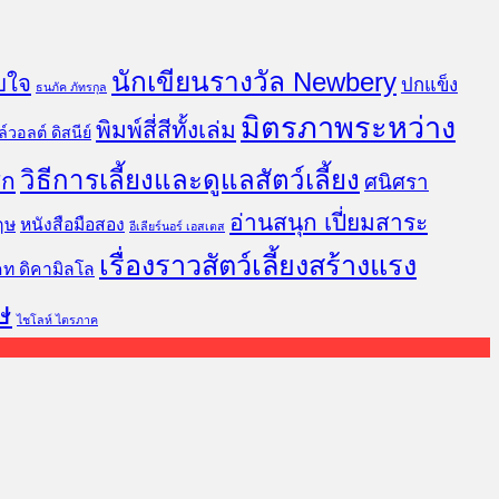
นักเขียนรางวัล Newbery
บใจ
ปกแข็ง
ธนภัค ภัทรกุล
มิตรภาพระหว่าง
พิมพ์สี่สีทั้งเล่ม
์วอลต์ ดิสนีย์
วิธีการเลี้ยงและดูแลสัตว์เลี้ยง
ิก
ศนิศรา
อ่านสนุก เปี่ยมสาระ
ฤษ
หนังสือมือสอง
อีเลียร์นอร์ เอสเตส
เรื่องราวสัตว์เลี้ยงสร้างแรง
คท ดิคามิลโล
ษ
ไชโลห์ ไตรภาค