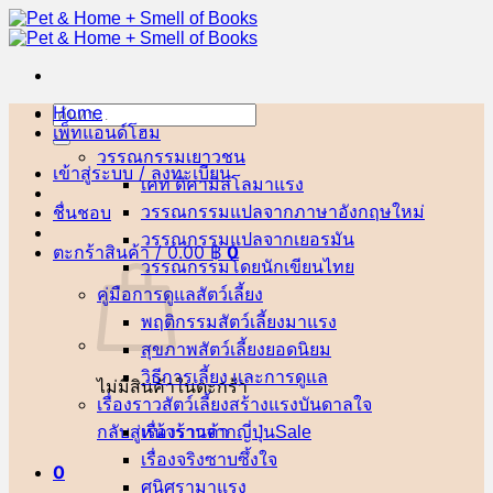
ข้าม
ไป
ยัง
เนื้อหา
Home
ค้นหา:
เพ็ทแอนด์โฮม
วรรณกรรมเยาวชน
เข้าสู่ระบบ / ลงทะเบียน
เคท ดิคามิลโล
ชื่นชอบ
วรรณกรรมแปลจากภาษาอังกฤษ
วรรณกรรมแปลจากเยอรมัน
ตะกร้าสินค้า /
0.00
฿
0
วรรณกรรมโดยนักเขียนไทย
คู่มือการดูแลสัตว์เลี้ยง
พฤติกรรมสัตว์เลี้ยง
สุขภาพสัตว์เลี้ยง
วิธีการเลี้ยง และการดูแล
ไม่มีสินค้าในตะกร้า
เรื่องราวสัตว์เลี้ยงสร้างแรงบันดาลใจ
กลับสู่หน้าร้านค้า
เรื่องราวจากญี่ปุ่น
เรื่องจริงซาบซึ้งใจ
0
ศนิศรา