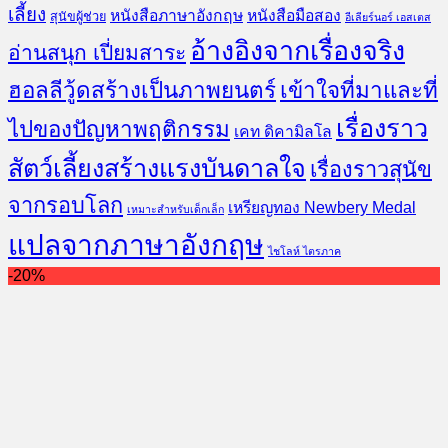
เลี้ยง
หนังสือภาษาอังกฤษ
หนังสือมือสอง
สุนัขผู้ช่วย
อีเลียร์นอร์ เอสเตส
อ้างอิงจากเรื่องจริง
อ่านสนุก เปี่ยมสาระ
ฮอลลีวู้ดสร้างเป็นภาพยนตร์
เข้าใจที่มาและที่
เรื่องราว
ไปของปัญหาพฤติกรรม
เคท ดิคามิลโล
สัตว์เลี้ยงสร้างแรงบันดาลใจ
เรื่องราวสุนัข
จากรอบโลก
เหรียญทอง Newbery Medal
เหมาะสำหรับเด็กเล็ก
แปลจากภาษาอังกฤษ
ไชโลห์ ไตรภาค
-20%