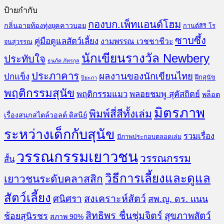
ป้ายกำกับ
กองบก.เพ็ทแอนด์โฮม
กลิ่นอายท้องทุ่งยุคคาวบอย
กานต์สิริ โร
ซาบซึ้ง
คู่มือดูแลสัตว์เลี้ยง
งามพรรณ เวชชาชีวะ
จนสุวรรณ
นักเขียนรางวัล Newbery
ประทับใจ
ธนภัค ภัทรกุล
ประภาคาร
ผลงานของนักเขียนไทย
ปกแข็ง
ฝึกสุนัข
ปิยะภา
พฤติกรรมสุนัข
พฤติกรรมแมว
พลอยชมพู สุคัสถิตย์
พล็อต
มิตรภาพ
พิมพ์สี่สีทั้งเล่ม
เรื่องสนุกสไตล์วอลต์ ดิสนีย์
ระหว่างเด็กกับสุนัข
รวมเรื่อง
มีภาพประกอบตลอดเล่ม
วรรณกรรมเยาวชน
วรรณกรรม
สั้น
วิธีการเลี้ยงและดูแล
เยาวชนระดับคลาสสิก
สัตว์เลี้ยง
สงเคราะห์สัตว์
ศนิศรา
สพ.ญ. ดร. แนน
สิทธิพร ชื่นชุ่มจิตร์
สุขภาพสัตว์
ช้อยสุนิรชร
สภาพ 90%