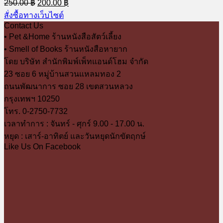
Original
Current
250.00
฿
200.00
฿
price
price
สั่งซื้อทางเว็บไซต์
was:
is:
Contact Us
250.00 ฿.
200.00 ฿.
• Pet &Home ร้านหนังสือสัตว์เลี้ยง
• Smell of Books ร้านหนังสือหายาก
โดย บริษัท สำนักพิมพ์เพ็ทแอนด์โฮม จำกัด
23 ซอย 6 หมู่บ้านสวนแหลมทอง 2
ถนนพัฒนาการ ซอย 28 เขตสวนหลวง
กรุงเทพฯ 10250
โทร. 0-2750-7732
เวลาทำการ : จันทร์ - ศุกร์ 9.00 - 17.00 น.
หยุด : เสาร์-อาทิตย์ และวันหยุดนักขัตฤกษ์
Like Us On Facebook