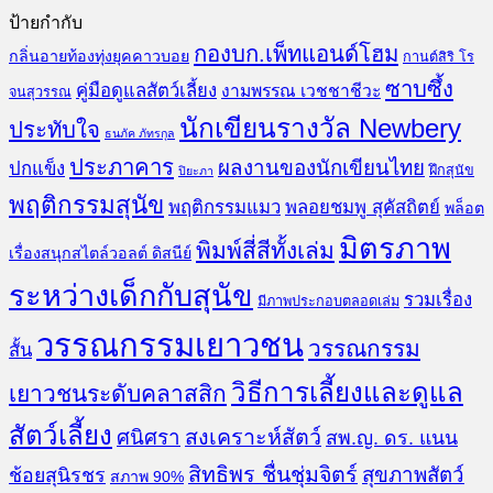
ป้ายกำกับ
กองบก.เพ็ทแอนด์โฮม
กลิ่นอายท้องทุ่งยุคคาวบอย
กานต์สิริ โร
ซาบซึ้ง
คู่มือดูแลสัตว์เลี้ยง
งามพรรณ เวชชาชีวะ
จนสุวรรณ
นักเขียนรางวัล Newbery
ประทับใจ
ธนภัค ภัทรกุล
ประภาคาร
ผลงานของนักเขียนไทย
ปกแข็ง
ฝึกสุนัข
ปิยะภา
พฤติกรรมสุนัข
พฤติกรรมแมว
พลอยชมพู สุคัสถิตย์
พล็อต
มิตรภาพ
พิมพ์สี่สีทั้งเล่ม
เรื่องสนุกสไตล์วอลต์ ดิสนีย์
ระหว่างเด็กกับสุนัข
รวมเรื่อง
มีภาพประกอบตลอดเล่ม
วรรณกรรมเยาวชน
วรรณกรรม
สั้น
วิธีการเลี้ยงและดูแล
เยาวชนระดับคลาสสิก
สัตว์เลี้ยง
สงเคราะห์สัตว์
ศนิศรา
สพ.ญ. ดร. แนน
สิทธิพร ชื่นชุ่มจิตร์
สุขภาพสัตว์
ช้อยสุนิรชร
สภาพ 90%