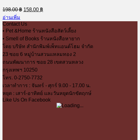
Original
Current
198.00
฿
158.00
฿
price
price
อ่านเพิ่ม
was:
is:
Contact Us
198.00 ฿.
158.00 ฿.
• Pet &Home ร้านหนังสือสัตว์เลี้ยง
• Smell of Books ร้านหนังสือหายาก
โดย บริษัท สำนักพิมพ์เพ็ทแอนด์โฮม จำกัด
23 ซอย 6 หมู่บ้านสวนแหลมทอง 2
ถนนพัฒนาการ ซอย 28 เขตสวนหลวง
กรุงเทพฯ 10250
โทร. 0-2750-7732
เวลาทำการ : จันทร์ - ศุกร์ 9.00 - 17.00 น.
หยุด : เสาร์-อาทิตย์ และวันหยุดนักขัตฤกษ์
Like Us On Facebook