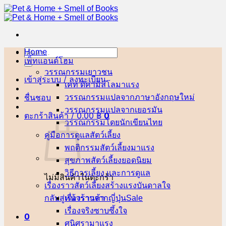
ข้าม
ไป
ยัง
เนื้อหา
Home
ค้นหา:
เพ็ทแอนด์โฮม
วรรณกรรมเยาวชน
เข้าสู่ระบบ / ลงทะเบียน
เคท ดิคามิลโล
ชื่นชอบ
วรรณกรรมแปลจากภาษาอังกฤษ
วรรณกรรมแปลจากเยอรมัน
ตะกร้าสินค้า /
0.00
฿
0
วรรณกรรมโดยนักเขียนไทย
คู่มือการดูแลสัตว์เลี้ยง
พฤติกรรมสัตว์เลี้ยง
สุขภาพสัตว์เลี้ยง
วิธีการเลี้ยง และการดูแล
ไม่มีสินค้าในตะกร้า
เรื่องราวสัตว์เลี้ยงสร้างแรงบันดาลใจ
กลับสู่หน้าร้านค้า
เรื่องราวจากญี่ปุ่น
เรื่องจริงซาบซึ้งใจ
0
ศนิศรา