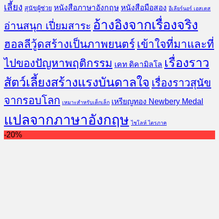
เลี้ยง
หนังสือภาษาอังกฤษ
หนังสือมือสอง
สุนัขผู้ช่วย
อีเลียร์นอร์ เอสเตส
อ้างอิงจากเรื่องจริง
อ่านสนุก เปี่ยมสาระ
ฮอลลีวู้ดสร้างเป็นภาพยนตร์
เข้าใจที่มาและที่
เรื่องราว
ไปของปัญหาพฤติกรรม
เคท ดิคามิลโล
สัตว์เลี้ยงสร้างแรงบันดาลใจ
เรื่องราวสุนัข
จากรอบโลก
เหรียญทอง Newbery Medal
เหมาะสำหรับเด็กเล็ก
แปลจากภาษาอังกฤษ
ไชโลห์ ไตรภาค
-20%