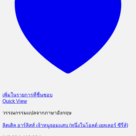
เพิ่มในรายการที่ชื่นชอบ
Quick View
วรรณกรรมแปลจากภาษาอังกฤษ
ลิตเติล อาร์ลิสส์ เจ้าหนูจอมแสบ (หนึ่งในโอลด์ เยลเลอร์ ซีรี่ส์)