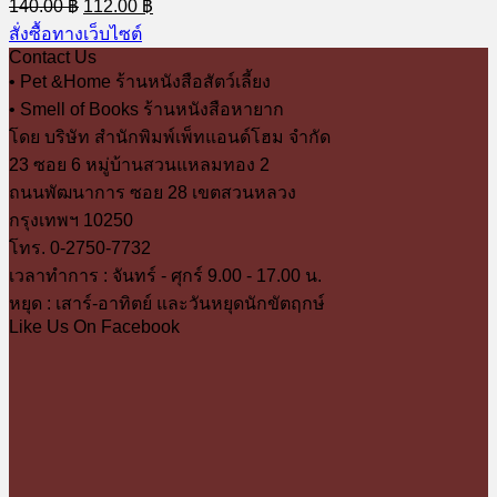
Original
Current
140.00
฿
112.00
฿
price
price
สั่งซื้อทางเว็บไซต์
was:
is:
Contact Us
140.00 ฿.
112.00 ฿.
• Pet &Home ร้านหนังสือสัตว์เลี้ยง
• Smell of Books ร้านหนังสือหายาก
โดย บริษัท สำนักพิมพ์เพ็ทแอนด์โฮม จำกัด
23 ซอย 6 หมู่บ้านสวนแหลมทอง 2
ถนนพัฒนาการ ซอย 28 เขตสวนหลวง
กรุงเทพฯ 10250
โทร. 0-2750-7732
เวลาทำการ : จันทร์ - ศุกร์ 9.00 - 17.00 น.
หยุด : เสาร์-อาทิตย์ และวันหยุดนักขัตฤกษ์
Like Us On Facebook