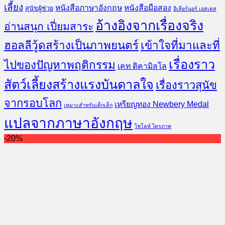
เลี้ยง
หนังสือภาษาอังกฤษ
หนังสือมือสอง
สุนัขผู้ช่วย
อีเลียร์นอร์ เอสเตส
อ้างอิงจากเรื่องจริง
อ่านสนุก เปี่ยมสาระ
ฮอลลีวู้ดสร้างเป็นภาพยนตร์
เข้าใจที่มาและที่
เรื่องราว
ไปของปัญหาพฤติกรรม
เคท ดิคามิลโล
สัตว์เลี้ยงสร้างแรงบันดาลใจ
เรื่องราวสุนัข
จากรอบโลก
เหรียญทอง Newbery Medal
เหมาะสำหรับเด็กเล็ก
แปลจากภาษาอังกฤษ
ไชโลห์ ไตรภาค
-20%