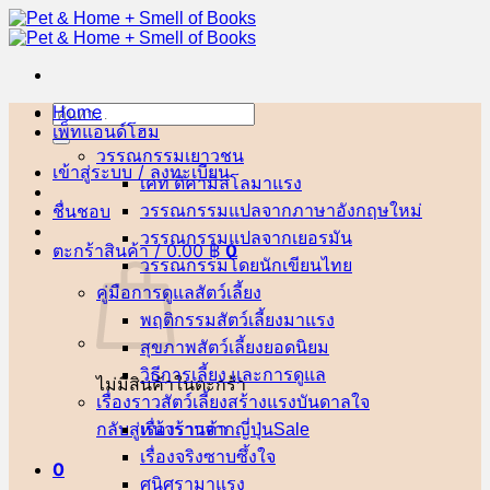
ข้าม
ไป
ยัง
เนื้อหา
Home
ค้นหา:
เพ็ทแอนด์โฮม
วรรณกรรมเยาวชน
เข้าสู่ระบบ / ลงทะเบียน
เคท ดิคามิลโล
ชื่นชอบ
วรรณกรรมแปลจากภาษาอังกฤษ
วรรณกรรมแปลจากเยอรมัน
ตะกร้าสินค้า /
0.00
฿
0
วรรณกรรมโดยนักเขียนไทย
คู่มือการดูแลสัตว์เลี้ยง
พฤติกรรมสัตว์เลี้ยง
สุขภาพสัตว์เลี้ยง
วิธีการเลี้ยง และการดูแล
ไม่มีสินค้าในตะกร้า
เรื่องราวสัตว์เลี้ยงสร้างแรงบันดาลใจ
กลับสู่หน้าร้านค้า
เรื่องราวจากญี่ปุ่น
เรื่องจริงซาบซึ้งใจ
0
ศนิศรา