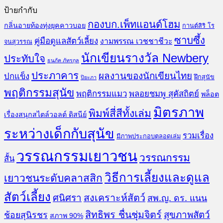
ป้ายกำกับ
กองบก.เพ็ทแอนด์โฮม
กลิ่นอายท้องทุ่งยุคคาวบอย
กานต์สิริ โร
ซาบซึ้ง
คู่มือดูแลสัตว์เลี้ยง
งามพรรณ เวชชาชีวะ
จนสุวรรณ
นักเขียนรางวัล Newbery
ประทับใจ
ธนภัค ภัทรกุล
ประภาคาร
ผลงานของนักเขียนไทย
ปกแข็ง
ฝึกสุนัข
ปิยะภา
พฤติกรรมสุนัข
พฤติกรรมแมว
พลอยชมพู สุคัสถิตย์
พล็อต
มิตรภาพ
พิมพ์สี่สีทั้งเล่ม
เรื่องสนุกสไตล์วอลต์ ดิสนีย์
ระหว่างเด็กกับสุนัข
รวมเรื่อง
มีภาพประกอบตลอดเล่ม
วรรณกรรมเยาวชน
วรรณกรรม
สั้น
วิธีการเลี้ยงและดูแล
เยาวชนระดับคลาสสิก
สัตว์เลี้ยง
สงเคราะห์สัตว์
ศนิศรา
สพ.ญ. ดร. แนน
สิทธิพร ชื่นชุ่มจิตร์
สุขภาพสัตว์
ช้อยสุนิรชร
สภาพ 90%