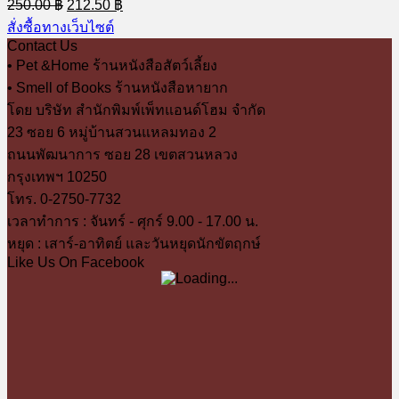
Original
Current
250.00
฿
212.50
฿
price
price
สั่งซื้อทางเว็บไซต์
was:
is:
Contact Us
250.00 ฿.
212.50 ฿.
• Pet &Home ร้านหนังสือสัตว์เลี้ยง
• Smell of Books ร้านหนังสือหายาก
โดย บริษัท สำนักพิมพ์เพ็ทแอนด์โฮม จำกัด
23 ซอย 6 หมู่บ้านสวนแหลมทอง 2
ถนนพัฒนาการ ซอย 28 เขตสวนหลวง
กรุงเทพฯ 10250
โทร. 0-2750-7732
เวลาทำการ : จันทร์ - ศุกร์ 9.00 - 17.00 น.
หยุด : เสาร์-อาทิตย์ และวันหยุดนักขัตฤกษ์
Like Us On Facebook