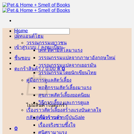
ข้าม
ไป
ยัง
เนื้อหา
Home
ค้นหา:
เพ็ทแอนด์โฮม
วรรณกรรมเยาวชน
เข้าสู่ระบบ / ลงทะเบียน
เคท ดิคามิลโล
ชื่นชอบ
วรรณกรรมแปลจากภาษาอังกฤษ
วรรณกรรมแปลจากเยอรมัน
ตะกร้าสินค้า /
0.00
฿
0
วรรณกรรมโดยนักเขียนไทย
คู่มือการดูแลสัตว์เลี้ยง
พฤติกรรมสัตว์เลี้ยง
สุขภาพสัตว์เลี้ยง
วิธีการเลี้ยง และการดูแล
ไม่มีสินค้าในตะกร้า
เรื่องราวสัตว์เลี้ยงสร้างแรงบันดาลใจ
กลับสู่หน้าร้านค้า
เรื่องราวจากญี่ปุ่น
เรื่องจริงซาบซึ้งใจ
0
ศนิศรา