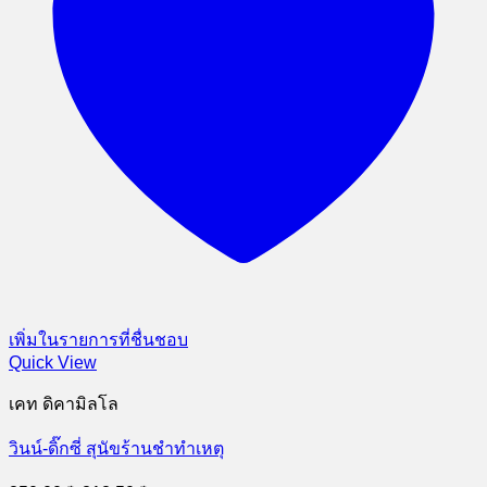
เพิ่มในรายการที่ชื่นชอบ
Quick View
เคท ดิคามิลโล
วินน์-ดิ๊กซี่ สุนัขร้านชำทำเหตุ