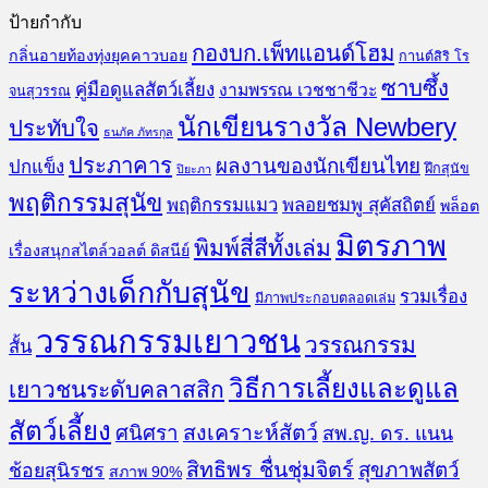
ป้ายกำกับ
กองบก.เพ็ทแอนด์โฮม
กลิ่นอายท้องทุ่งยุคคาวบอย
กานต์สิริ โร
ซาบซึ้ง
คู่มือดูแลสัตว์เลี้ยง
งามพรรณ เวชชาชีวะ
จนสุวรรณ
นักเขียนรางวัล Newbery
ประทับใจ
ธนภัค ภัทรกุล
ประภาคาร
ผลงานของนักเขียนไทย
ปกแข็ง
ฝึกสุนัข
ปิยะภา
พฤติกรรมสุนัข
พฤติกรรมแมว
พลอยชมพู สุคัสถิตย์
พล็อต
มิตรภาพ
พิมพ์สี่สีทั้งเล่ม
เรื่องสนุกสไตล์วอลต์ ดิสนีย์
ระหว่างเด็กกับสุนัข
รวมเรื่อง
มีภาพประกอบตลอดเล่ม
วรรณกรรมเยาวชน
วรรณกรรม
สั้น
วิธีการเลี้ยงและดูแล
เยาวชนระดับคลาสสิก
สัตว์เลี้ยง
สงเคราะห์สัตว์
ศนิศรา
สพ.ญ. ดร. แนน
สิทธิพร ชื่นชุ่มจิตร์
สุขภาพสัตว์
ช้อยสุนิรชร
สภาพ 90%