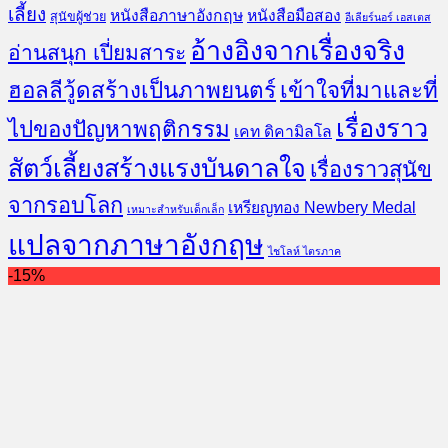
เลี้ยง
หนังสือภาษาอังกฤษ
หนังสือมือสอง
สุนัขผู้ช่วย
อีเลียร์นอร์ เอสเตส
อ้างอิงจากเรื่องจริง
อ่านสนุก เปี่ยมสาระ
ฮอลลีวู้ดสร้างเป็นภาพยนตร์
เข้าใจที่มาและที่
เรื่องราว
ไปของปัญหาพฤติกรรม
เคท ดิคามิลโล
สัตว์เลี้ยงสร้างแรงบันดาลใจ
เรื่องราวสุนัข
จากรอบโลก
เหรียญทอง Newbery Medal
เหมาะสำหรับเด็กเล็ก
แปลจากภาษาอังกฤษ
ไชโลห์ ไตรภาค
-15%