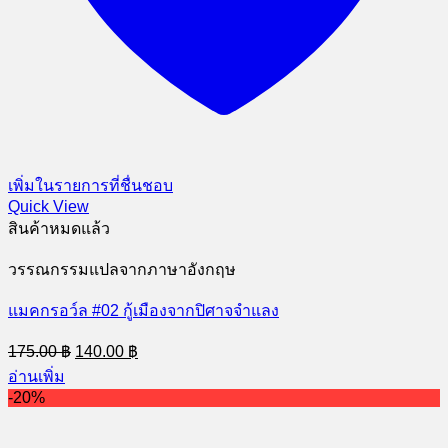
เพิ่มในรายการที่ชื่นชอบ
Quick View
สินค้าหมดแล้ว
วรรณกรรมแปลจากภาษาอังกฤษ
แมคกรอว์ล #02 กู้เมืองจากปิศาจจำแลง
Original
Current
175.00
฿
140.00
฿
price
price
อ่านเพิ่ม
was:
is:
-20%
175.00 ฿.
140.00 ฿.