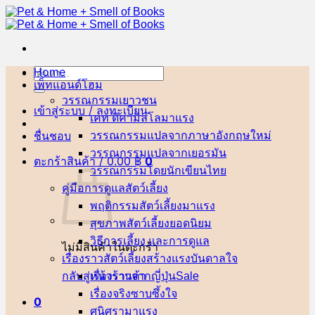
ข้าม
ไป
ยัง
เนื้อหา
Home
ค้นหา:
เพ็ทแอนด์โฮม
วรรณกรรมเยาวชน
เข้าสู่ระบบ / ลงทะเบียน
เคท ดิคามิลโล
ชื่นชอบ
วรรณกรรมแปลจากภาษาอังกฤษ
วรรณกรรมแปลจากเยอรมัน
ตะกร้าสินค้า /
0.00
฿
0
วรรณกรรมโดยนักเขียนไทย
คู่มือการดูแลสัตว์เลี้ยง
พฤติกรรมสัตว์เลี้ยง
สุขภาพสัตว์เลี้ยง
วิธีการเลี้ยง และการดูแล
ไม่มีสินค้าในตะกร้า
เรื่องราวสัตว์เลี้ยงสร้างแรงบันดาลใจ
กลับสู่หน้าร้านค้า
เรื่องราวจากญี่ปุ่น
เรื่องจริงซาบซึ้งใจ
0
ศนิศรา