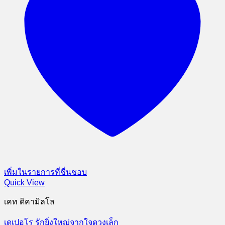
เพิ่มในรายการที่ชื่นชอบ
Quick View
เคท ดิคามิลโล
เดเปอโร รักยิ่งใหญ่จากใจดวงเล็ก