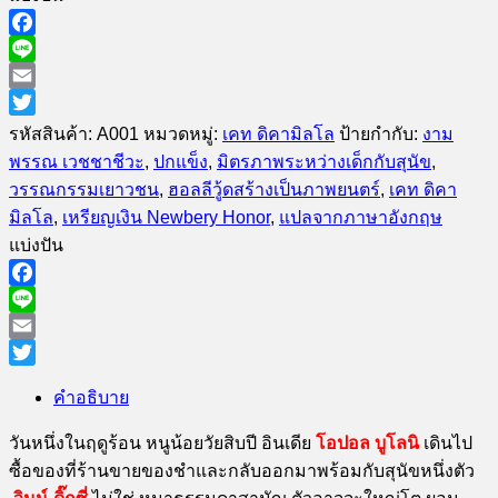
ร้าน
ชำ
Facebook
ทำเหตุ
Line
ชิ้น
Email
Twitter
รหัสสินค้า:
A001
หมวดหมู่:
เคท ดิคามิลโล
ป้ายกำกับ:
งาม
พรรณ เวชชาชีวะ
,
ปกแข็ง
,
มิตรภาพระหว่างเด็กกับสุนัข
,
วรรณกรรมเยาวชน
,
ฮอลลีวู้ดสร้างเป็นภาพยนตร์
,
เคท ดิคา
มิลโล
,
เหรียญเงิน Newbery Honor
,
แปลจากภาษาอังกฤษ
แบ่งปัน
Facebook
Line
Email
Twitter
คำอธิบาย
วันหนึ่งในฤดูร้อน หนูน้อยวัยสิบปี อินเดีย
โอปอล บูโลนิ
เดินไป
ซื้อของที่ร้านขายของชำและกลับออกมาพร้อมกับสุนัขหนึ่งตัว