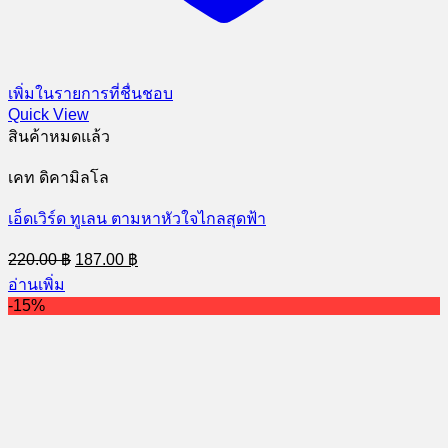
เพิ่มในรายการที่ชื่นชอบ
Quick View
สินค้าหมดแล้ว
เคท ดิคามิลโล
เอ็ดเวิร์ด ทูเลน ตามหาหัวใจไกลสุดฟ้า
Original
Current
220.00
฿
187.00
฿
price
price
อ่านเพิ่ม
was:
is:
-15%
220.00 ฿.
187.00 ฿.