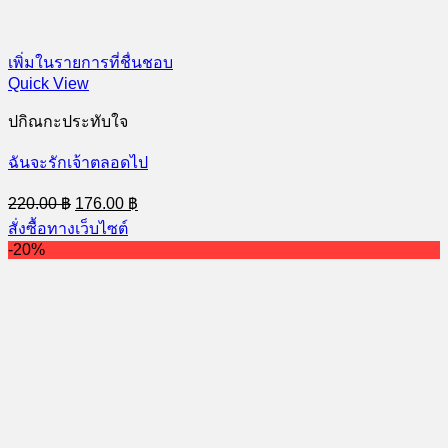
เพิ่มในรายการที่ชื่นชอบ
Quick View
ปกิณกะประทับใจ
ฉันจะรักเจ้าตลอดไป
Original
Current
220.00
฿
176.00
฿
price
price
สั่งซื้อทางเว็บไซต์
was:
is:
-20%
220.00 ฿.
176.00 ฿.