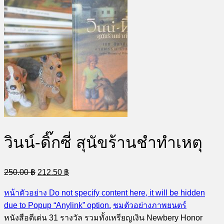
วินน์-ดิ๊กซี่ สุนัขร้านชำทำเหตุ
Original
Current
250.00
฿
212.50
฿
price
price
was:
is:
หน้าตัวอย่าง
Do not specify content here, it will be hidden
250.00 ฿.
212.50 ฿.
due to Popup “Anylink” option.
ชมตัวอย่างภาพยนตร์
หนังสือดีเด่น 31 รางวัล รวมทั้งเหรียญเงิน Newbery Honor