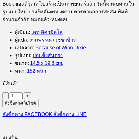
Book ฮอลลีวู้ดนำไปสร้างเป็นภาพยนตร์แล้ว วันนี้มาพบท่านใน
รูปแบบใหม่ ปกแข็งสันตรง งดงามควรค่าแก่การสะสม พิมพ์
จำนวนจำกัด หมดแล้ว-หมดเลย
ผู้เขียน
:
เคท ดิคามิลโล
ผู้แปล
:
งามพรรณ เวชชาชีวะ
แปลจาก
:
Because of Winn-Dixie
รูปแบบ
:
ปกแข็งสันตรง
ขนาด
:
14.5 x 19.8 cm.
หนา
:
152 หน้า
มีสินค้า
จำนวน
สั่งซื้อทางเว็บไซต์
วิน
น์-
สั่งซื้อทาง FACEBOOK
สั่งซื้อทาง LINE
ดิ๊ก
ซี่
สุนัข
แบ่งปัน