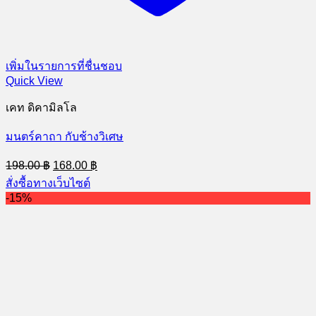
เพิ่มในรายการที่ชื่นชอบ
Quick View
เคท ดิคามิลโล
มนตร์คาถา กับช้างวิเศษ
Original
Current
198.00
฿
168.00
฿
price
price
สั่งซื้อทางเว็บไซต์
was:
is:
-15%
198.00 ฿.
168.00 ฿.