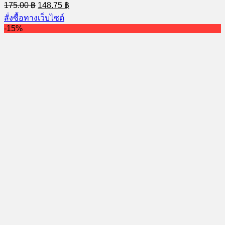
Original
Current
175.00
฿
148.75
฿
price
price
สั่งซื้อทางเว็บไซต์
was:
is:
-15%
175.00 ฿.
148.75 ฿.