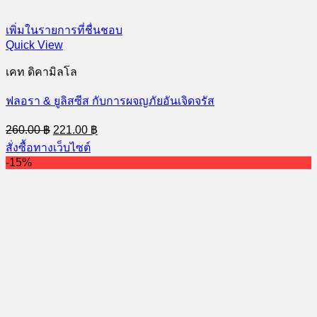
เพิ่มในรายการที่ชื่นชอบ
Quick View
เคท ดิคามิลโล
ฟลอรา & ยูลิสซีส กับการผจญภัยอันเจิดจรัส
Original
Current
260.00
฿
221.00
฿
price
price
สั่งซื้อทางเว็บไซต์
was:
is:
-15%
260.00 ฿.
221.00 ฿.