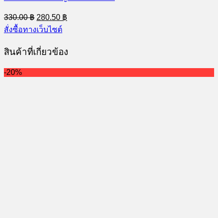
Original
Current
330.00
฿
280.50
฿
price
price
สั่งซื้อทางเว็บไซต์
was:
is:
330.00 ฿.
280.50 ฿.
สินค้าที่เกี่ยวข้อง
-20%