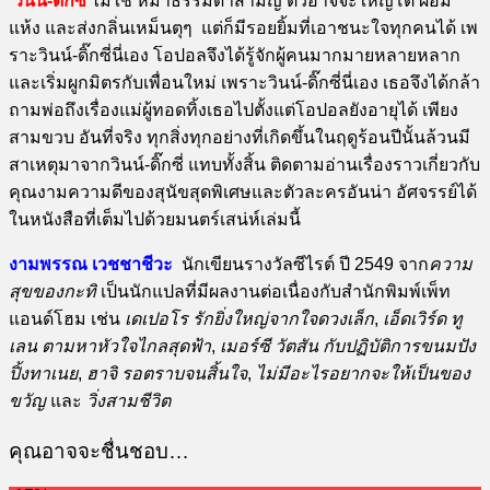
วินน์-ดิ๊กซี่
ไม่ใช่ หมาธรรมดาสามัญ ตัวอาจจะใหญ่โต ผอม
แห้ง และส่งกลิ่นเหม็นตุๆ แต่ก็มีรอยยิ้มที่เอาชนะใจทุกคนได้ เพ
ราะวินน์-ดิ๊กซี่นี่เอง โอปอลจึงได้รู้จักผู้คนมากมายหลายหลาก
และเริ่มผูกมิตรกับเพื่อนใหม่ เพราะวินน์-ดิ๊กซี่นี่เอง เธอจึงได้กล้า
ถามพ่อถึงเรื่องแม่ผู้ทอดทิ้งเธอไปตั้งแต่โอปอลยังอายุได้ เพียง
สามขวบ อันที่จริง ทุกสิ่งทุกอย่างที่เกิดขึ้นในฤดูร้อนปีนั้นล้วนมี
สาเหตุมาจากวินน์-ดิ๊กซี่ แทบทั้งสิ้น ติดตามอ่านเรื่องราวเกี่ยวกับ
คุณงามความดีของสุนัขสุดพิเศษและตัวละครอันน่า อัศจรรย์ได้
ในหนังสือที่เต็มไปด้วยมนตร์เสน่ห์เล่มนี้
งามพรรณ เวชชาชีวะ
นักเขียนรางวัลซีไรต์ ปี 2549 จาก
ความ
สุขของกะทิ
เป็นนักแปลที่มีผลงานต่อเนื่องกับสำนักพิมพ์เพ็ท
แอนด์โฮม เช่น
เดเปอโร รักยิ่งใหญ่จากใจดวงเล็ก
,
เอ็ดเวิร์ด ทู
เลน ตามหาหัวใจไกลสุดฟ้า
,
เมอร์ซี วัตสัน กับปฏิบัติการขนมปัง
ปิ้งทาเนย
,
ฮาจิ รอตราบจนสิ้นใจ
,
ไม่มีอะไรอยากจะให้เป็นของ
ขวัญ
และ
วิ่งสามชีวิต
คุณอาจจะชื่นชอบ…