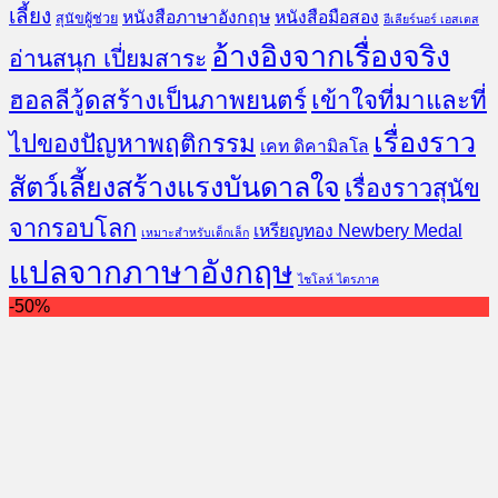
เลี้ยง
หนังสือภาษาอังกฤษ
หนังสือมือสอง
สุนัขผู้ช่วย
อีเลียร์นอร์ เอสเตส
อ้างอิงจากเรื่องจริง
อ่านสนุก เปี่ยมสาระ
ฮอลลีวู้ดสร้างเป็นภาพยนตร์
เข้าใจที่มาและที่
เรื่องราว
ไปของปัญหาพฤติกรรม
เคท ดิคามิลโล
สัตว์เลี้ยงสร้างแรงบันดาลใจ
เรื่องราวสุนัข
จากรอบโลก
เหรียญทอง Newbery Medal
เหมาะสำหรับเด็กเล็ก
แปลจากภาษาอังกฤษ
ไชโลห์ ไตรภาค
-50%