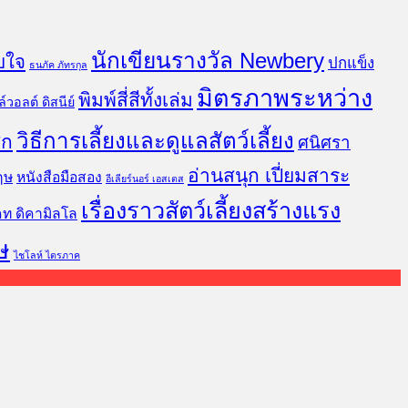
นักเขียนรางวัล Newbery
บใจ
ปกแข็ง
ธนภัค ภัทรกุล
มิตรภาพระหว่าง
พิมพ์สี่สีทั้งเล่ม
์วอลต์ ดิสนีย์
วิธีการเลี้ยงและดูแลสัตว์เลี้ยง
ิก
ศนิศรา
อ่านสนุก เปี่ยมสาระ
ฤษ
หนังสือมือสอง
อีเลียร์นอร์ เอสเตส
เรื่องราวสัตว์เลี้ยงสร้างแรง
คท ดิคามิลโล
ษ
ไชโลห์ ไตรภาค