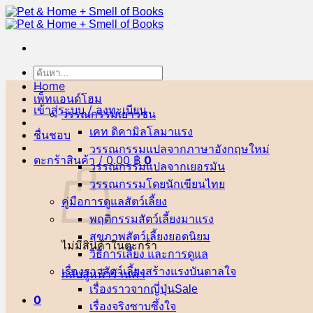
ข้าม
ไป
ยัง
เนื้อหา
ค้นหา:
Home
เพ็ทแอนด์โฮม
เข้าสู่ระบบ / ลงทะเบียน
วรรณกรรมเยาวชน
เคท ดิคามิลโล
ชื่นชอบ
วรรณกรรมแปลจากภาษาอังกฤษ
ตะกร้าสินค้า /
0.00
฿
0
วรรณกรรมแปลจากเยอรมัน
วรรณกรรมโดยนักเขียนไทย
คู่มือการดูแลสัตว์เลี้ยง
พฤติกรรมสัตว์เลี้ยง
สุขภาพสัตว์เลี้ยง
ไม่มีสินค้าในตะกร้า
วิธีการเลี้ยง และการดูแล
เรื่องราวสัตว์เลี้ยงสร้างแรงบันดาลใจ
กลับสู่หน้าร้านค้า
เรื่องราวจากญี่ปุ่น
0
เรื่องจริงซาบซึ้งใจ