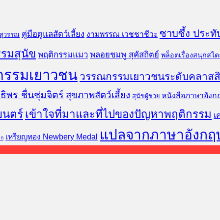
ซาบซึ้ง ประทั
คู่มือดูแลสัตว์เลี้ยง
งามพรรณ เวชชาชีวะ
นสุวรรณ
รมสุนัข
พฤติกรรมแมว
พลอยชมพู สุคัสถิตย์
พล็อตเรื่องสนุกสไตล
กรรมเยาวชน
วรรณกรรมเยาวชนระดับคลาสส
ธิพร ชื่นชุ่มจิตร์
สุขภาพสัตว์เลี้ยง
หนังสือภาษาอังก
สุนัขผู้ช่วย
ยนตร์
เข้าใจที่มาและที่ไปของปัญหาพฤติกรรม
เ
แปลจากภาษาอังกฤ
เหรียญทอง Newbery Medal
็ก