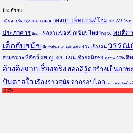
ป้ายกำกับ
กองบก.เพ็ทแอนด์โฮม
กลิ่นอายท้องทุ่งยุคคาวบอย
กานต์สิริ โรจ
พฤติกร
ประภาคาร
ผลงานของนักเขียนไทย
ฝึกสุนัข
ปิยะภา
วรรณ
เด็กกับสุนัข
รวมเรื่องสั้น
มีภาพประกอบตลอดเล่ม
สงเคราะห์สัตว์
สิท
สพ.ญ. ดร. แนน ช้อยสุนิรชร
สภาพ 90%
อ้างอิงจากเรื่องจริง
ฮอลลีวู้ดสร้างเป็นภาพ
บันดาลใจ
เรื่องราวสุนัขจากรอบโลก
เหมาะสำหรับเด็กเล
-20%