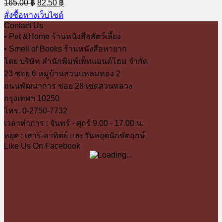
Original
Current
165.00
฿
82.50
฿
price
price
สั่งซื้อทางเว็บไซต์
was:
is:
Contact Us
165.00 ฿.
82.50 ฿.
• Pet &Home ร้านหนังสือสัตว์เลี้ยง
• Smell of Books ร้านหนังสือหายาก
โดย บริษัท สำนักพิมพ์เพ็ทแอนด์โฮม จำกัด
23 ซอย 6 หมู่บ้านสวนแหลมทอง 2
ถนนพัฒนาการ ซอย 28 เขตสวนหลวง
กรุงเทพฯ 10250
โทร. 0-2750-7732
เวลาทำการ : จันทร์ - ศุกร์ 9.00 - 17.00 น.
หยุด : เสาร์-อาทิตย์ และวันหยุดนักขัตฤกษ์
Like Us On Facebook