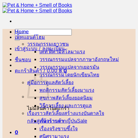
ข้าม
ไป
ยัง
เนื้อหา
Home
ค้นหา:
เพ็ทแอนด์โฮม
วรรณกรรมเยาวชน
เข้าสู่ระบบ / ลงทะเบียน
เคท ดิคามิลโล
ชื่นชอบ
วรรณกรรมแปลจากภาษาอังกฤษ
วรรณกรรมแปลจากเยอรมัน
ตะกร้าสินค้า /
0.00
฿
0
วรรณกรรมโดยนักเขียนไทย
คู่มือการดูแลสัตว์เลี้ยง
พฤติกรรมสัตว์เลี้ยง
สุขภาพสัตว์เลี้ยง
วิธีการเลี้ยง และการดูแล
ไม่มีสินค้าในตะกร้า
เรื่องราวสัตว์เลี้ยงสร้างแรงบันดาลใจ
กลับสู่หน้าร้านค้า
เรื่องราวจากญี่ปุ่น
เรื่องจริงซาบซึ้งใจ
0
ศนิศรา