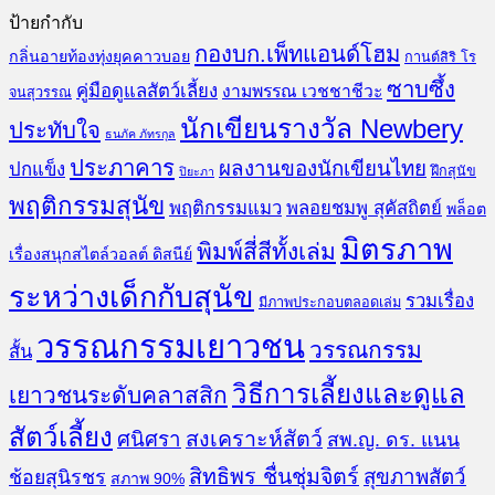
ป้ายกำกับ
กองบก.เพ็ทแอนด์โฮม
กลิ่นอายท้องทุ่งยุคคาวบอย
กานต์สิริ โร
ซาบซึ้ง
คู่มือดูแลสัตว์เลี้ยง
งามพรรณ เวชชาชีวะ
จนสุวรรณ
นักเขียนรางวัล Newbery
ประทับใจ
ธนภัค ภัทรกุล
ประภาคาร
ผลงานของนักเขียนไทย
ปกแข็ง
ฝึกสุนัข
ปิยะภา
พฤติกรรมสุนัข
พฤติกรรมแมว
พลอยชมพู สุคัสถิตย์
พล็อต
มิตรภาพ
พิมพ์สี่สีทั้งเล่ม
เรื่องสนุกสไตล์วอลต์ ดิสนีย์
ระหว่างเด็กกับสุนัข
รวมเรื่อง
มีภาพประกอบตลอดเล่ม
วรรณกรรมเยาวชน
วรรณกรรม
สั้น
วิธีการเลี้ยงและดูแล
เยาวชนระดับคลาสสิก
สัตว์เลี้ยง
สงเคราะห์สัตว์
ศนิศรา
สพ.ญ. ดร. แนน
สิทธิพร ชื่นชุ่มจิตร์
สุขภาพสัตว์
ช้อยสุนิรชร
สภาพ 90%