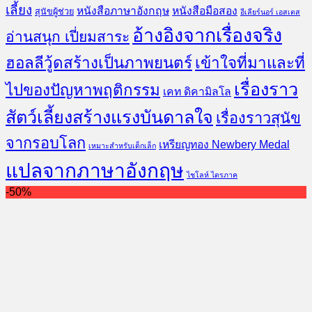
เลี้ยง
หนังสือภาษาอังกฤษ
หนังสือมือสอง
สุนัขผู้ช่วย
อีเลียร์นอร์ เอสเตส
อ้างอิงจากเรื่องจริง
อ่านสนุก เปี่ยมสาระ
ฮอลลีวู้ดสร้างเป็นภาพยนตร์
เข้าใจที่มาและที่
เรื่องราว
ไปของปัญหาพฤติกรรม
เคท ดิคามิลโล
สัตว์เลี้ยงสร้างแรงบันดาลใจ
เรื่องราวสุนัข
จากรอบโลก
เหรียญทอง Newbery Medal
เหมาะสำหรับเด็กเล็ก
แปลจากภาษาอังกฤษ
ไชโลห์ ไตรภาค
-50%