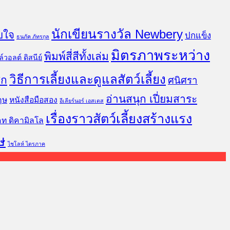
นักเขียนรางวัล Newbery
บใจ
ปกแข็ง
ธนภัค ภัทรกุล
มิตรภาพระหว่าง
พิมพ์สี่สีทั้งเล่ม
์วอลต์ ดิสนีย์
วิธีการเลี้ยงและดูแลสัตว์เลี้ยง
ิก
ศนิศรา
อ่านสนุก เปี่ยมสาระ
ฤษ
หนังสือมือสอง
อีเลียร์นอร์ เอสเตส
เรื่องราวสัตว์เลี้ยงสร้างแรง
คท ดิคามิลโล
ษ
ไชโลห์ ไตรภาค