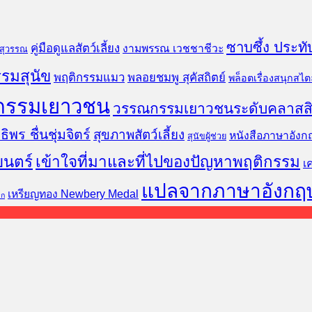
ซาบซึ้ง ประทั
คู่มือดูแลสัตว์เลี้ยง
งามพรรณ เวชชาชีวะ
นสุวรรณ
รมสุนัข
พฤติกรรมแมว
พลอยชมพู สุคัสถิตย์
พล็อตเรื่องสนุกสไตล
กรรมเยาวชน
วรรณกรรมเยาวชนระดับคลาสส
ธิพร ชื่นชุ่มจิตร์
สุขภาพสัตว์เลี้ยง
หนังสือภาษาอังก
สุนัขผู้ช่วย
ยนตร์
เข้าใจที่มาและที่ไปของปัญหาพฤติกรรม
เ
แปลจากภาษาอังกฤ
เหรียญทอง Newbery Medal
็ก