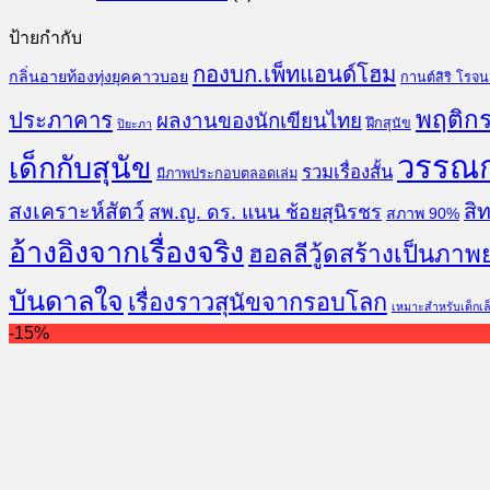
ป้ายกำกับ
กองบก.เพ็ทแอนด์โฮม
กลิ่นอายท้องทุ่งยุคคาวบอย
กานต์สิริ โรจ
พฤติกร
ประภาคาร
ผลงานของนักเขียนไทย
ฝึกสุนัข
ปิยะภา
วรรณ
เด็กกับสุนัข
รวมเรื่องสั้น
มีภาพประกอบตลอดเล่ม
สงเคราะห์สัตว์
สิท
สพ.ญ. ดร. แนน ช้อยสุนิรชร
สภาพ 90%
อ้างอิงจากเรื่องจริง
ฮอลลีวู้ดสร้างเป็นภาพ
บันดาลใจ
เรื่องราวสุนัขจากรอบโลก
เหมาะสำหรับเด็กเล
-15%