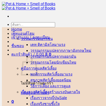
ข้าม
ไป
ยัง
เนื้อหา
ค้นหา:
Home
เพ็ทแอนด์โฮม
เข้าสู่ระบบ / ลงทะเบียน
วรรณกรรมเยาวชน
เคท ดิคามิลโล
ชื่นชอบ
วรรณกรรมแปลจากภาษาอังกฤษ
ตะกร้าสินค้า /
0.00
฿
0
วรรณกรรมแปลจากเยอรมัน
วรรณกรรมโดยนักเขียนไทย
คู่มือการดูแลสัตว์เลี้ยง
พฤติกรรมสัตว์เลี้ยง
สุขภาพสัตว์เลี้ยง
ไม่มีสินค้าในตะกร้า
วิธีการเลี้ยง และการดูแล
เรื่องราวสัตว์เลี้ยงสร้างแรงบันดาลใจ
กลับสู่หน้าร้านค้า
เรื่องราวจากญี่ปุ่น
0
เรื่องจริงซาบซึ้งใจ