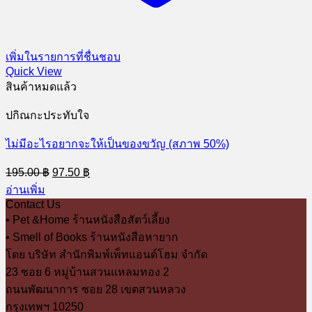
เพิ่มในรายการที่ชื่นชอบ
Quick View
สินค้าหมดแล้ว
ปกิณกะประทับใจ
ไม่มีอะไรอยากจะให้เป็นของขวัญ (สภาพ 50%)
Original
Current
195.00
฿
97.50
฿
price
price
อ่านเพิ่ม
was:
is:
Contact Us
195.00 ฿.
97.50 ฿.
• Pet &Home ร้านหนังสือสัตว์เลี้ยง
• Smell of Books ร้านหนังสือหายาก
โดย บริษัท สำนักพิมพ์เพ็ทแอนด์โฮม จำกัด
23 ซอย 6 หมู่บ้านสวนแหลมทอง 2
ถนนพัฒนาการ ซอย 28 เขตสวนหลวง
กรุงเทพฯ 10250