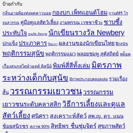
ป้ายกำกับ
กองบก.เพ็ทแอนด์โฮม
กลิ่นอายท้องทุ่งยุคคาวบอย
กานต์สิริ โร
ซาบซึ้ง
คู่มือดูแลสัตว์เลี้ยง
งามพรรณ เวชชาชีวะ
จนสุวรรณ
นักเขียนรางวัล Newbery
ประทับใจ
ธนภัค ภัทรกุล
ประภาคาร
ผลงานของนักเขียนไทย
ปกแข็ง
ฝึกสุนัข
ปิยะภา
พฤติกรรมสุนัข
พฤติกรรมแมว
พลอยชมพู สุคัสถิตย์
พล็อต
มิตรภาพ
พิมพ์สี่สีทั้งเล่ม
เรื่องสนุกสไตล์วอลต์ ดิสนีย์
ระหว่างเด็กกับสุนัข
รวมเรื่อง
มีภาพประกอบตลอดเล่ม
วรรณกรรมเยาวชน
วรรณกรรม
สั้น
วิธีการเลี้ยงและดูแล
เยาวชนระดับคลาสสิก
สัตว์เลี้ยง
สงเคราะห์สัตว์
ศนิศรา
สพ.ญ. ดร. แนน
สิทธิพร ชื่นชุ่มจิตร์
สุขภาพสัตว์
ช้อยสุนิรชร
สภาพ 90%