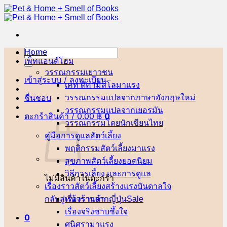
ข้าม
ไป
ยัง
เนื้อหา
Home
ค้นหา:
เพ็ทแอนด์โฮม
วรรณกรรมเยาวชน
เข้าสู่ระบบ / ลงทะเบียน
เคท ดิคามิลโล
ชื่นชอบ
วรรณกรรมแปลจากภาษาอังกฤษ
วรรณกรรมแปลจากเยอรมัน
ตะกร้าสินค้า /
0.00
฿
0
วรรณกรรมโดยนักเขียนไทย
คู่มือการดูแลสัตว์เลี้ยง
พฤติกรรมสัตว์เลี้ยง
สุขภาพสัตว์เลี้ยง
วิธีการเลี้ยง และการดูแล
ไม่มีสินค้าในตะกร้า
เรื่องราวสัตว์เลี้ยงสร้างแรงบันดาลใจ
กลับสู่หน้าร้านค้า
เรื่องราวจากญี่ปุ่น
เรื่องจริงซาบซึ้งใจ
0
ศนิศรา