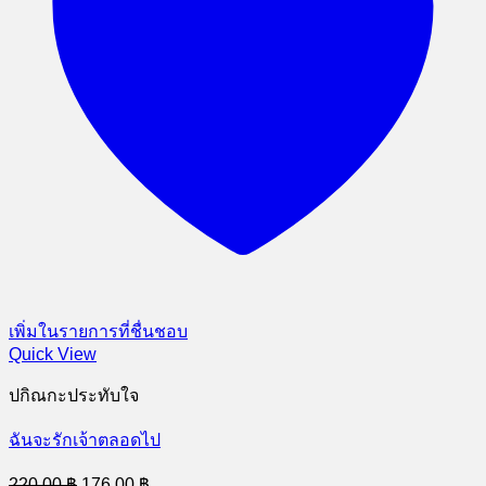
เพิ่มในรายการที่ชื่นชอบ
Quick View
ปกิณกะประทับใจ
ฉันจะรักเจ้าตลอดไป
Original
Current
220.00
฿
176.00
฿