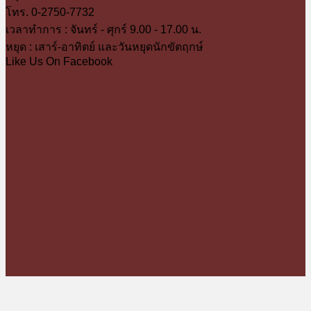
โทร. 0-2750-7732
เวลาทำการ : จันทร์ - ศุกร์ 9.00 - 17.00 น.
หยุด : เสาร์-อาทิตย์ และวันหยุดนักขัตฤกษ์
Like Us On Facebook
T