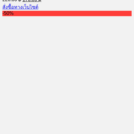
price
price
สั่งซื้อทางเว็บไซต์
was:
is:
-50%
220.00 ฿.
176.00 ฿.