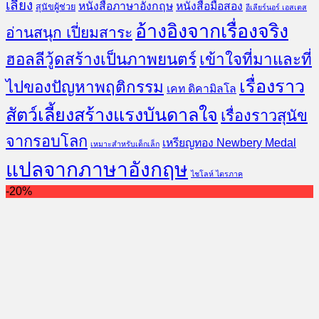
เลี้ยง
หนังสือภาษาอังกฤษ
หนังสือมือสอง
สุนัขผู้ช่วย
อีเลียร์นอร์ เอสเตส
อ้างอิงจากเรื่องจริง
อ่านสนุก เปี่ยมสาระ
ฮอลลีวู้ดสร้างเป็นภาพยนตร์
เข้าใจที่มาและที่
เรื่องราว
ไปของปัญหาพฤติกรรม
เคท ดิคามิลโล
สัตว์เลี้ยงสร้างแรงบันดาลใจ
เรื่องราวสุนัข
จากรอบโลก
เหรียญทอง Newbery Medal
เหมาะสำหรับเด็กเล็ก
แปลจากภาษาอังกฤษ
ไชโลห์ ไตรภาค
-20%