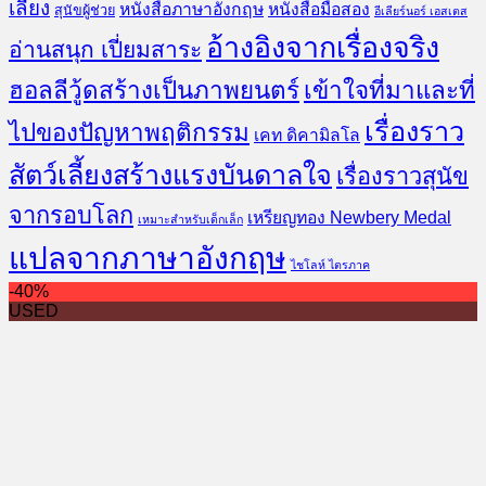
เลี้ยง
หนังสือภาษาอังกฤษ
หนังสือมือสอง
สุนัขผู้ช่วย
อีเลียร์นอร์ เอสเตส
อ้างอิงจากเรื่องจริง
อ่านสนุก เปี่ยมสาระ
ฮอลลีวู้ดสร้างเป็นภาพยนตร์
เข้าใจที่มาและที่
เรื่องราว
ไปของปัญหาพฤติกรรม
เคท ดิคามิลโล
สัตว์เลี้ยงสร้างแรงบันดาลใจ
เรื่องราวสุนัข
จากรอบโลก
เหรียญทอง Newbery Medal
เหมาะสำหรับเด็กเล็ก
แปลจากภาษาอังกฤษ
ไชโลห์ ไตรภาค
-40%
USED