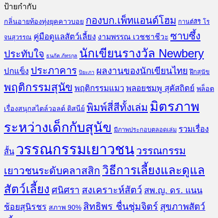
ป้ายกำกับ
กองบก.เพ็ทแอนด์โฮม
กลิ่นอายท้องทุ่งยุคคาวบอย
กานต์สิริ โร
ซาบซึ้ง
คู่มือดูแลสัตว์เลี้ยง
งามพรรณ เวชชาชีวะ
จนสุวรรณ
นักเขียนรางวัล Newbery
ประทับใจ
ธนภัค ภัทรกุล
ประภาคาร
ผลงานของนักเขียนไทย
ปกแข็ง
ฝึกสุนัข
ปิยะภา
พฤติกรรมสุนัข
พฤติกรรมแมว
พลอยชมพู สุคัสถิตย์
พล็อต
มิตรภาพ
พิมพ์สี่สีทั้งเล่ม
เรื่องสนุกสไตล์วอลต์ ดิสนีย์
ระหว่างเด็กกับสุนัข
รวมเรื่อง
มีภาพประกอบตลอดเล่ม
วรรณกรรมเยาวชน
วรรณกรรม
สั้น
วิธีการเลี้ยงและดูแล
เยาวชนระดับคลาสสิก
สัตว์เลี้ยง
สงเคราะห์สัตว์
ศนิศรา
สพ.ญ. ดร. แนน
สิทธิพร ชื่นชุ่มจิตร์
สุขภาพสัตว์
ช้อยสุนิรชร
สภาพ 90%