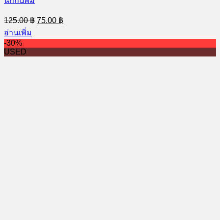
นิกกับพิม
Original
Current
125.00
฿
75.00
฿
price
price
อ่านเพิ่ม
was:
is:
-30%
125.00 ฿.
75.00 ฿.
USED