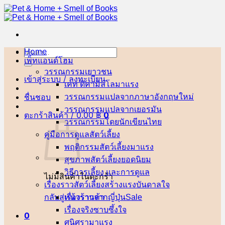
ข้าม
ไป
ยัง
เนื้อหา
Home
ค้นหา:
เพ็ทแอนด์โฮม
วรรณกรรมเยาวชน
เข้าสู่ระบบ / ลงทะเบียน
เคท ดิคามิลโล
ชื่นชอบ
วรรณกรรมแปลจากภาษาอังกฤษ
วรรณกรรมแปลจากเยอรมัน
ตะกร้าสินค้า /
0.00
฿
0
วรรณกรรมโดยนักเขียนไทย
คู่มือการดูแลสัตว์เลี้ยง
พฤติกรรมสัตว์เลี้ยง
สุขภาพสัตว์เลี้ยง
วิธีการเลี้ยง และการดูแล
ไม่มีสินค้าในตะกร้า
เรื่องราวสัตว์เลี้ยงสร้างแรงบันดาลใจ
กลับสู่หน้าร้านค้า
เรื่องราวจากญี่ปุ่น
เรื่องจริงซาบซึ้งใจ
0
ศนิศรา