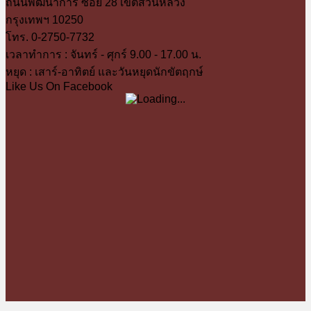
ถนนพัฒนาการ ซอย 28 เขตสวนหลวง
กรุงเทพฯ 10250
โทร. 0-2750-7732
เวลาทำการ : จันทร์ - ศุกร์ 9.00 - 17.00 น.
หยุด : เสาร์-อาทิตย์ และวันหยุดนักขัตฤกษ์
Like Us On Facebook