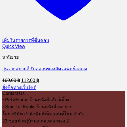
เพิ่มในรายการที่ชื่นชอบ
Quick View
นวนิยาย
วุ่นวายสบายดี รักอลวนของสัตวแพทย์อลเวง
Original
Current
160.00
฿
112.00
฿
price
price
สั่งซื้อทางเว็บไซต์
was:
is:
Contact Us
160.00 ฿.
112.00 ฿.
• Pet &Home ร้านหนังสือสัตว์เลี้ยง
• Smell of Books ร้านหนังสือหายาก
โดย บริษัท สำนักพิมพ์เพ็ทแอนด์โฮม จำกัด
23 ซอย 6 หมู่บ้านสวนแหลมทอง 2