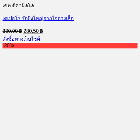
เคท ดิคามิลโล
เดเปอโร รักยิ่งใหญ่จากใจดวงเล็ก
Original
Current
330.00
฿
280.50
฿
price
price
สั่งซื้อทางเว็บไซต์
was:
is:
-20%
330.00 ฿.
280.50 ฿.