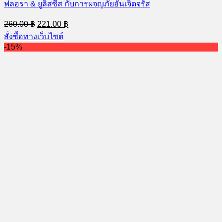
ฟลอรา & ยูลิสซีส กับการผจญภัยอันเจิดจรัส
Original
Current
260.00
฿
221.00
฿
price
price
สั่งซื้อทางเว็บไซต์
was:
is:
-15%
260.00 ฿.
221.00 ฿.