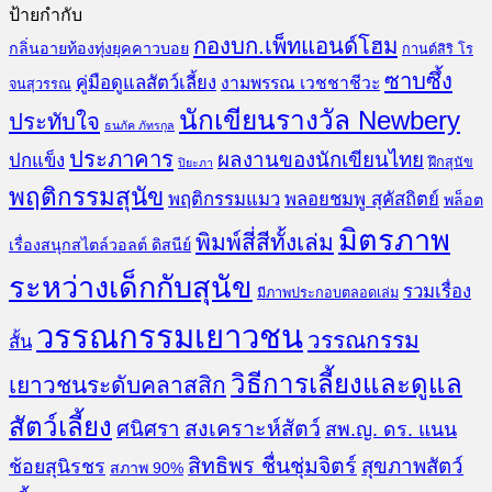
ป้ายกำกับ
กองบก.เพ็ทแอนด์โฮม
กลิ่นอายท้องทุ่งยุคคาวบอย
กานต์สิริ โร
ซาบซึ้ง
คู่มือดูแลสัตว์เลี้ยง
งามพรรณ เวชชาชีวะ
จนสุวรรณ
นักเขียนรางวัล Newbery
ประทับใจ
ธนภัค ภัทรกุล
ประภาคาร
ผลงานของนักเขียนไทย
ปกแข็ง
ฝึกสุนัข
ปิยะภา
พฤติกรรมสุนัข
พฤติกรรมแมว
พลอยชมพู สุคัสถิตย์
พล็อต
มิตรภาพ
พิมพ์สี่สีทั้งเล่ม
เรื่องสนุกสไตล์วอลต์ ดิสนีย์
ระหว่างเด็กกับสุนัข
รวมเรื่อง
มีภาพประกอบตลอดเล่ม
วรรณกรรมเยาวชน
วรรณกรรม
สั้น
วิธีการเลี้ยงและดูแล
เยาวชนระดับคลาสสิก
สัตว์เลี้ยง
สงเคราะห์สัตว์
ศนิศรา
สพ.ญ. ดร. แนน
สิทธิพร ชื่นชุ่มจิตร์
สุขภาพสัตว์
ช้อยสุนิรชร
สภาพ 90%