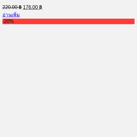
Original
Current
220.00
฿
176.00
฿
price
price
อ่านเพิ่ม
was:
is:
-20%
220.00 ฿.
176.00 ฿.