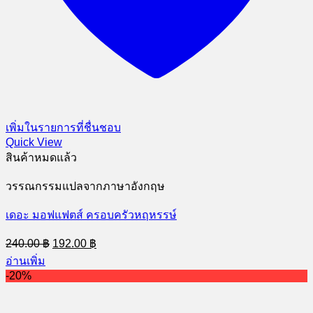
เพิ่มในรายการที่ชื่นชอบ
Quick View
สินค้าหมดแล้ว
วรรณกรรมแปลจากภาษาอังกฤษ
เดอะ มอฟแฟตส์ ครอบครัวหฤหรรษ์
Original
Current
240.00
฿
192.00
฿
price
price
อ่านเพิ่ม
was:
is:
-20%
240.00 ฿.
192.00 ฿.