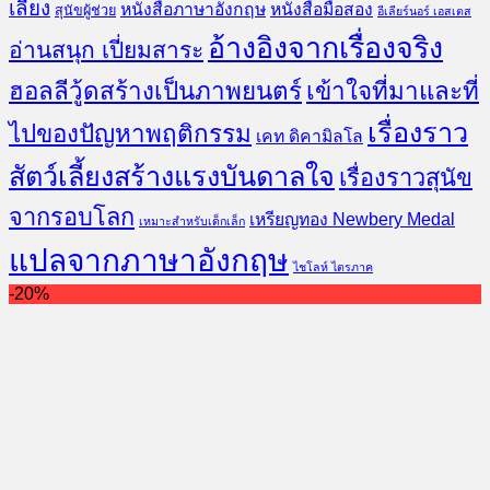
เลี้ยง
หนังสือภาษาอังกฤษ
หนังสือมือสอง
สุนัขผู้ช่วย
อีเลียร์นอร์ เอสเตส
อ้างอิงจากเรื่องจริง
อ่านสนุก เปี่ยมสาระ
ฮอลลีวู้ดสร้างเป็นภาพยนตร์
เข้าใจที่มาและที่
เรื่องราว
ไปของปัญหาพฤติกรรม
เคท ดิคามิลโล
สัตว์เลี้ยงสร้างแรงบันดาลใจ
เรื่องราวสุนัข
จากรอบโลก
เหรียญทอง Newbery Medal
เหมาะสำหรับเด็กเล็ก
แปลจากภาษาอังกฤษ
ไชโลห์ ไตรภาค
-20%