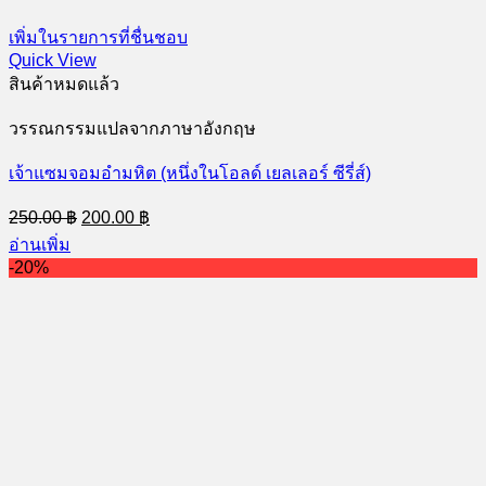
เพิ่มในรายการที่ชื่นชอบ
Quick View
สินค้าหมดแล้ว
วรรณกรรมแปลจากภาษาอังกฤษ
เจ้าแซมจอมอำมหิต (หนึ่งในโอลด์ เยลเลอร์ ซีรี่ส์)
Original
Current
250.00
฿
200.00
฿
price
price
อ่านเพิ่ม
was:
is:
-20%
250.00 ฿.
200.00 ฿.