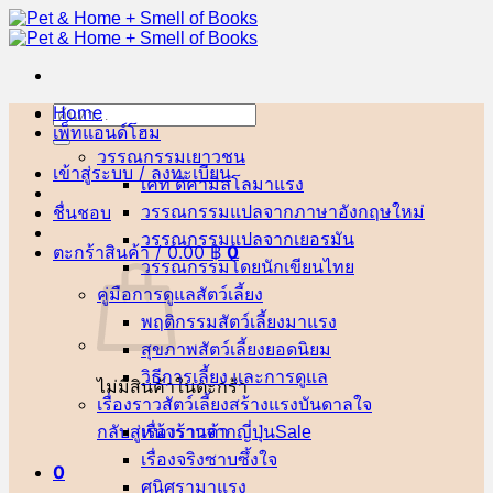
ข้าม
ไป
ยัง
เนื้อหา
Home
ค้นหา:
เพ็ทแอนด์โฮม
วรรณกรรมเยาวชน
เข้าสู่ระบบ / ลงทะเบียน
เคท ดิคามิลโล
ชื่นชอบ
วรรณกรรมแปลจากภาษาอังกฤษ
วรรณกรรมแปลจากเยอรมัน
ตะกร้าสินค้า /
0.00
฿
0
วรรณกรรมโดยนักเขียนไทย
คู่มือการดูแลสัตว์เลี้ยง
พฤติกรรมสัตว์เลี้ยง
สุขภาพสัตว์เลี้ยง
วิธีการเลี้ยง และการดูแล
ไม่มีสินค้าในตะกร้า
เรื่องราวสัตว์เลี้ยงสร้างแรงบันดาลใจ
กลับสู่หน้าร้านค้า
เรื่องราวจากญี่ปุ่น
เรื่องจริงซาบซึ้งใจ
0
ศนิศรา