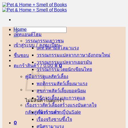
ข้าม
ไป
ยัง
เนื้อหา
Home
ค้นหา:
เพ็ทแอนด์โฮม
วรรณกรรมเยาวชน
เข้าสู่ระบบ / ลงทะเบียน
เคท ดิคามิลโล
ชื่นชอบ
วรรณกรรมแปลจากภาษาอังกฤษ
วรรณกรรมแปลจากเยอรมัน
ตะกร้าสินค้า /
0.00
฿
0
วรรณกรรมโดยนักเขียนไทย
คู่มือการดูแลสัตว์เลี้ยง
พฤติกรรมสัตว์เลี้ยง
สุขภาพสัตว์เลี้ยง
วิธีการเลี้ยง และการดูแล
ไม่มีสินค้าในตะกร้า
เรื่องราวสัตว์เลี้ยงสร้างแรงบันดาลใจ
กลับสู่หน้าร้านค้า
เรื่องราวจากญี่ปุ่น
เรื่องจริงซาบซึ้งใจ
0
ศนิศรา