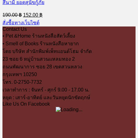
สึนามิ ยอดสุนัขกู้ภัย
Original
Current
190.00
฿
152.00
฿
price
price
สั่งซื้อทางเว็บไซต์
was:
is:
Contact Us
190.00 ฿.
152.00 ฿.
• Pet &Home ร้านหนังสือสัตว์เลี้ยง
• Smell of Books ร้านหนังสือหายาก
โดย บริษัท สำนักพิมพ์เพ็ทแอนด์โฮม จำกัด
23 ซอย 6 หมู่บ้านสวนแหลมทอง 2
ถนนพัฒนาการ ซอย 28 เขตสวนหลวง
กรุงเทพฯ 10250
โทร. 0-2750-7732
เวลาทำการ : จันทร์ - ศุกร์ 9.00 - 17.00 น.
หยุด : เสาร์-อาทิตย์ และวันหยุดนักขัตฤกษ์
Like Us On Facebook