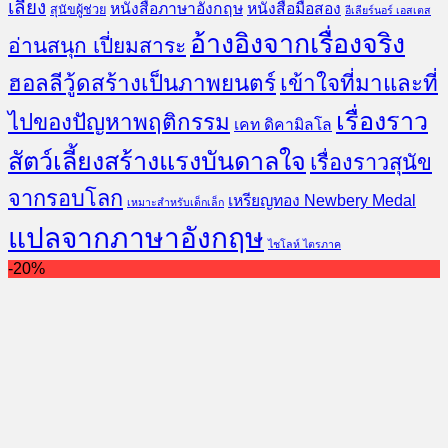
เลี้ยง
หนังสือภาษาอังกฤษ
หนังสือมือสอง
สุนัขผู้ช่วย
อีเลียร์นอร์ เอสเตส
อ้างอิงจากเรื่องจริง
อ่านสนุก เปี่ยมสาระ
ฮอลลีวู้ดสร้างเป็นภาพยนตร์
เข้าใจที่มาและที่
เรื่องราว
ไปของปัญหาพฤติกรรม
เคท ดิคามิลโล
สัตว์เลี้ยงสร้างแรงบันดาลใจ
เรื่องราวสุนัข
จากรอบโลก
เหรียญทอง Newbery Medal
เหมาะสำหรับเด็กเล็ก
แปลจากภาษาอังกฤษ
ไชโลห์ ไตรภาค
-20%