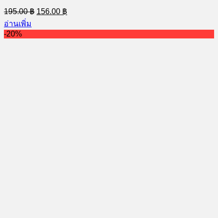
Original
Current
195.00
฿
156.00
฿
price
price
อ่านเพิ่ม
was:
is:
-20%
195.00 ฿.
156.00 ฿.