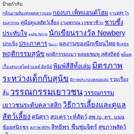
ป้ายกำกับ
กองบก.เพ็ทแอนด์โฮม
กลิ่นอายท้องทุ่งยุคคาวบอย
กานต์สิริ โร
ซาบซึ้ง
คู่มือดูแลสัตว์เลี้ยง
งามพรรณ เวชชาชีวะ
จนสุวรรณ
นักเขียนรางวัล Newbery
ประทับใจ
ธนภัค ภัทรกุล
ประภาคาร
ผลงานของนักเขียนไทย
ปกแข็ง
ฝึกสุนัข
ปิยะภา
พฤติกรรมสุนัข
พฤติกรรมแมว
พลอยชมพู สุคัสถิตย์
พล็อต
มิตรภาพ
พิมพ์สี่สีทั้งเล่ม
เรื่องสนุกสไตล์วอลต์ ดิสนีย์
ระหว่างเด็กกับสุนัข
รวมเรื่อง
มีภาพประกอบตลอดเล่ม
วรรณกรรมเยาวชน
วรรณกรรม
สั้น
วิธีการเลี้ยงและดูแล
เยาวชนระดับคลาสสิก
สัตว์เลี้ยง
สงเคราะห์สัตว์
ศนิศรา
สพ.ญ. ดร. แนน
สิทธิพร ชื่นชุ่มจิตร์
สุขภาพสัตว์
ช้อยสุนิรชร
สภาพ 90%