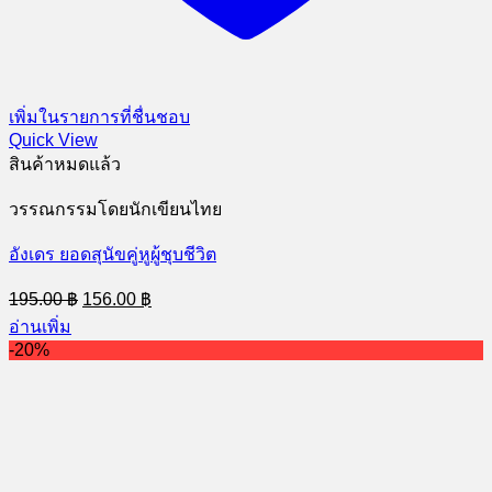
เพิ่มในรายการที่ชื่นชอบ
Quick View
สินค้าหมดแล้ว
วรรณกรรมโดยนักเขียนไทย
อังเดร ยอดสุนัขคู่หูผู้ชุบชีวิต
Original
Current
195.00
฿
156.00
฿
price
price
อ่านเพิ่ม
was:
is:
-20%
195.00 ฿.
156.00 ฿.