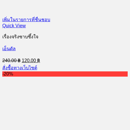
เพิ่มในรายการที่ชื่นชอบ
Quick View
เรื่องจริงซาบซึ้งใจ
เอ็นดัล
Original
Current
240.00
฿
120.00
฿
price
price
สั่งซื้อทางเว็บไซต์
was:
is:
-20%
240.00 ฿.
120.00 ฿.