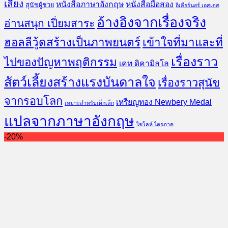
เลี้ยง
หนังสือภาษาอังกฤษ
หนังสือมือสอง
สุนัขผู้ช่วย
อีเลียร์นอร์ เอสเตส
อ้างอิงจากเรื่องจริง
อ่านสนุก เปี่ยมสาระ
ฮอลลีวู้ดสร้างเป็นภาพยนตร์
เข้าใจที่มาและที่
เรื่องราว
ไปของปัญหาพฤติกรรม
เคท ดิคามิลโล
สัตว์เลี้ยงสร้างแรงบันดาลใจ
เรื่องราวสุนัข
จากรอบโลก
เหรียญทอง Newbery Medal
เหมาะสำหรับเด็กเล็ก
แปลจากภาษาอังกฤษ
ไชโลห์ ไตรภาค
-20%