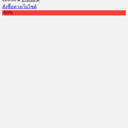
price
price
สั่งซื้อทางเว็บไซต์
was:
is:
-50%
220.00 ฿.
176.00 ฿.