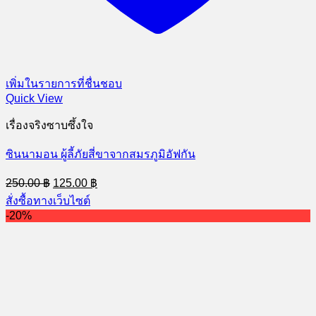
เพิ่มในรายการที่ชื่นชอบ
Quick View
เรื่องจริงซาบซึ้งใจ
ซินนามอน ผู้ลี้ภัยสี่ขาจากสมรภูมิอัฟกัน
Original
Current
250.00
฿
125.00
฿
price
price
สั่งซื้อทางเว็บไซต์
was:
is:
-20%
250.00 ฿.
125.00 ฿.