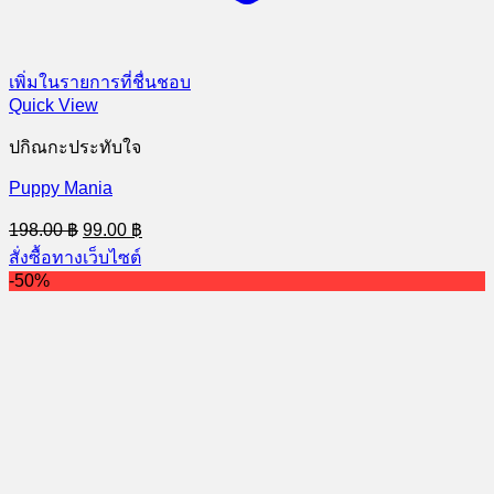
เพิ่มในรายการที่ชื่นชอบ
Quick View
ปกิณกะประทับใจ
Puppy Mania
Original
Current
198.00
฿
99.00
฿
price
price
สั่งซื้อทางเว็บไซต์
was:
is:
-50%
198.00 ฿.
99.00 ฿.