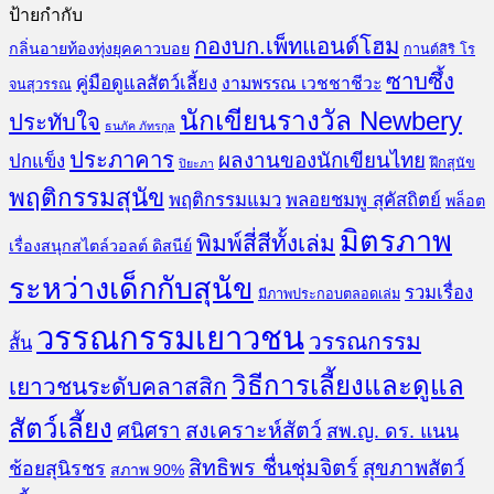
ป้ายกำกับ
กองบก.เพ็ทแอนด์โฮม
กลิ่นอายท้องทุ่งยุคคาวบอย
กานต์สิริ โร
ซาบซึ้ง
คู่มือดูแลสัตว์เลี้ยง
งามพรรณ เวชชาชีวะ
จนสุวรรณ
นักเขียนรางวัล Newbery
ประทับใจ
ธนภัค ภัทรกุล
ประภาคาร
ผลงานของนักเขียนไทย
ปกแข็ง
ฝึกสุนัข
ปิยะภา
พฤติกรรมสุนัข
พฤติกรรมแมว
พลอยชมพู สุคัสถิตย์
พล็อต
มิตรภาพ
พิมพ์สี่สีทั้งเล่ม
เรื่องสนุกสไตล์วอลต์ ดิสนีย์
ระหว่างเด็กกับสุนัข
รวมเรื่อง
มีภาพประกอบตลอดเล่ม
วรรณกรรมเยาวชน
วรรณกรรม
สั้น
วิธีการเลี้ยงและดูแล
เยาวชนระดับคลาสสิก
สัตว์เลี้ยง
สงเคราะห์สัตว์
ศนิศรา
สพ.ญ. ดร. แนน
สิทธิพร ชื่นชุ่มจิตร์
สุขภาพสัตว์
ช้อยสุนิรชร
สภาพ 90%