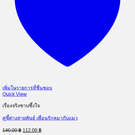
เพิ่มในรายการที่ชื่นชอบ
Quick View
เรื่องจริงซาบซึ้งใจ
คู่ซี้ต่างสายพันธุ์ เพื่อนรักหมากับแมว
Original
Current
140.00
฿
112.00
฿
price
price