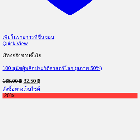
เพิ่มในรายการที่ชื่นชอบ
Quick View
เรื่องจริงซาบซึ้งใจ
100 สุนัขผู้พลิกประวัติศาสตร์โลก (สภาพ 50%)
Original
Current
165.00
฿
82.50
฿
price
price
สั่งซื้อทางเว็บไซต์
was:
is:
-20%
165.00 ฿.
82.50 ฿.