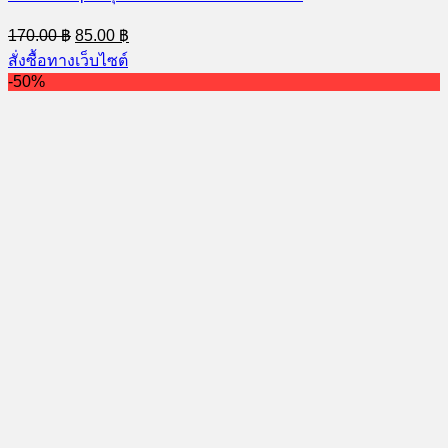
Original
Current
170.00
฿
85.00
฿
price
price
สั่งซื้อทางเว็บไซต์
was:
is:
-50%
170.00 ฿.
85.00 ฿.