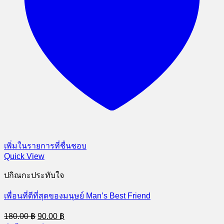
เพิ่มในรายการที่ชื่นชอบ
Quick View
ปกิณกะประทับใจ
เพื่อนที่ดีที่สุดของมนุษย์ Man’s Best Friend
Original
Current
180.00
฿
90.00
฿
price
price