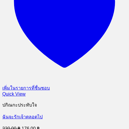
เพิ่มในรายการที่ชื่นชอบ
Quick View
ปกิณกะประทับใจ
ฉันจะรักเจ้าตลอดไป
Original
Current
220.00
฿
176.00
฿