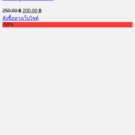
Original
Current
250.00
฿
200.00
฿
price
price
สั่งซื้อทางเว็บไซต์
was:
is:
-50%
250.00 ฿.
200.00 ฿.