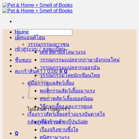
ข้าม
ไป
ยัง
เนื้อหา
Home
ค้นหา:
เพ็ทแอนด์โฮม
วรรณกรรมเยาวชน
เข้าสู่ระบบ / ลงทะเบียน
เคท ดิคามิลโล
ชื่นชอบ
วรรณกรรมแปลจากภาษาอังกฤษ
วรรณกรรมแปลจากเยอรมัน
ตะกร้าสินค้า /
0.00
฿
0
วรรณกรรมโดยนักเขียนไทย
คู่มือการดูแลสัตว์เลี้ยง
พฤติกรรมสัตว์เลี้ยง
สุขภาพสัตว์เลี้ยง
วิธีการเลี้ยง และการดูแล
ไม่มีสินค้าในตะกร้า
เรื่องราวสัตว์เลี้ยงสร้างแรงบันดาลใจ
กลับสู่หน้าร้านค้า
เรื่องราวจากญี่ปุ่น
เรื่องจริงซาบซึ้งใจ
0
ศนิศรา