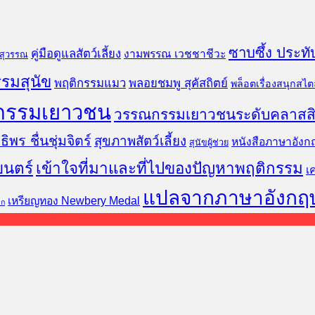
ซาบซึ้ง ประทั
คู่มือดูแลสัตว์เลี้ยง
งามพรรณ เวชชาชีวะ
นสุวรรณ
รมสุนัข
พฤติกรรมแมว
พลอยชมพู สุคัสถิตย์
พล็อตเรื่องสนุกสไตล
กรรมเยาวชน
วรรณกรรมเยาวชนระดับคลาสส
ธิพร ชื่นชุ่มจิตร์
สุขภาพสัตว์เลี้ยง
หนังสือภาษาอังก
สุนัขผู้ช่วย
ยนตร์
เข้าใจที่มาและที่ไปของปัญหาพฤติกรรม
เ
แปลจากภาษาอังกฤ
เหรียญทอง Newbery Medal
็ก