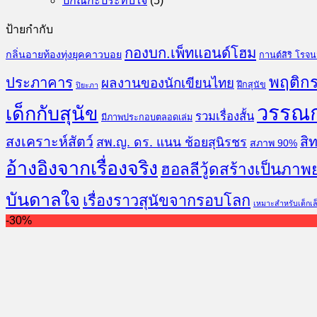
ปกิณกะประทับใจ
(5)
ป้ายกำกับ
กองบก.เพ็ทแอนด์โฮม
กลิ่นอายท้องทุ่งยุคคาวบอย
กานต์สิริ โรจ
พฤติกร
ประภาคาร
ผลงานของนักเขียนไทย
ฝึกสุนัข
ปิยะภา
วรรณ
เด็กกับสุนัข
รวมเรื่องสั้น
มีภาพประกอบตลอดเล่ม
สงเคราะห์สัตว์
สิท
สพ.ญ. ดร. แนน ช้อยสุนิรชร
สภาพ 90%
อ้างอิงจากเรื่องจริง
ฮอลลีวู้ดสร้างเป็นภาพ
บันดาลใจ
เรื่องราวสุนัขจากรอบโลก
เหมาะสำหรับเด็กเล
-30%