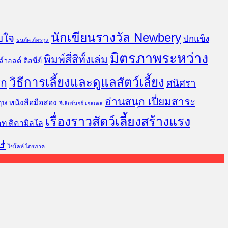
นักเขียนรางวัล Newbery
บใจ
ปกแข็ง
ธนภัค ภัทรกุล
มิตรภาพระหว่าง
พิมพ์สี่สีทั้งเล่ม
์วอลต์ ดิสนีย์
วิธีการเลี้ยงและดูแลสัตว์เลี้ยง
ิก
ศนิศรา
อ่านสนุก เปี่ยมสาระ
ฤษ
หนังสือมือสอง
อีเลียร์นอร์ เอสเตส
เรื่องราวสัตว์เลี้ยงสร้างแรง
คท ดิคามิลโล
ษ
ไชโลห์ ไตรภาค