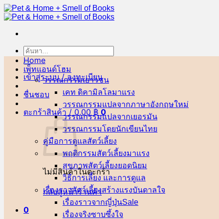
ข้าม
ไป
ยัง
เนื้อหา
ค้นหา:
Home
เพ็ทแอนด์โฮม
เข้าสู่ระบบ / ลงทะเบียน
วรรณกรรมเยาวชน
เคท ดิคามิลโล
ชื่นชอบ
วรรณกรรมแปลจากภาษาอังกฤษ
ตะกร้าสินค้า /
0.00
฿
0
วรรณกรรมแปลจากเยอรมัน
วรรณกรรมโดยนักเขียนไทย
คู่มือการดูแลสัตว์เลี้ยง
พฤติกรรมสัตว์เลี้ยง
สุขภาพสัตว์เลี้ยง
ไม่มีสินค้าในตะกร้า
วิธีการเลี้ยง และการดูแล
เรื่องราวสัตว์เลี้ยงสร้างแรงบันดาลใจ
กลับสู่หน้าร้านค้า
เรื่องราวจากญี่ปุ่น
0
เรื่องจริงซาบซึ้งใจ