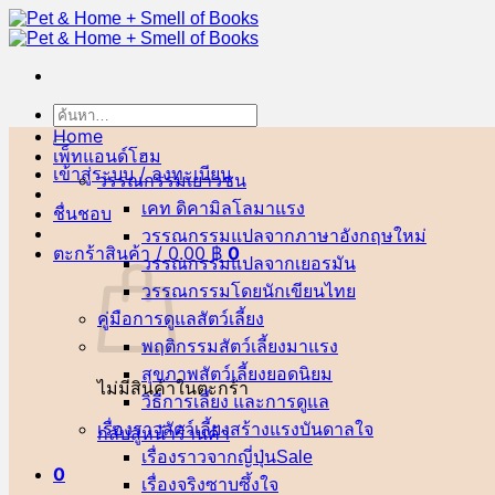
ข้าม
ไป
ยัง
เนื้อหา
ค้นหา:
Home
เพ็ทแอนด์โฮม
เข้าสู่ระบบ / ลงทะเบียน
วรรณกรรมเยาวชน
เคท ดิคามิลโล
ชื่นชอบ
วรรณกรรมแปลจากภาษาอังกฤษ
ตะกร้าสินค้า /
0.00
฿
0
วรรณกรรมแปลจากเยอรมัน
วรรณกรรมโดยนักเขียนไทย
คู่มือการดูแลสัตว์เลี้ยง
พฤติกรรมสัตว์เลี้ยง
สุขภาพสัตว์เลี้ยง
ไม่มีสินค้าในตะกร้า
วิธีการเลี้ยง และการดูแล
เรื่องราวสัตว์เลี้ยงสร้างแรงบันดาลใจ
กลับสู่หน้าร้านค้า
เรื่องราวจากญี่ปุ่น
0
เรื่องจริงซาบซึ้งใจ