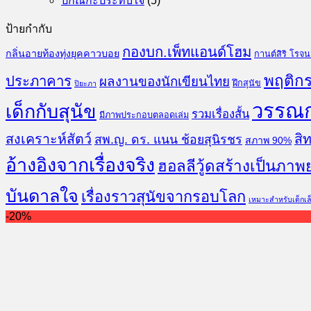
ปกิณกะประทับใจ
(5)
ป้ายกำกับ
กองบก.เพ็ทแอนด์โฮม
กลิ่นอายท้องทุ่งยุคคาวบอย
กานต์สิริ โรจ
พฤติกร
ประภาคาร
ผลงานของนักเขียนไทย
ฝึกสุนัข
ปิยะภา
วรรณ
เด็กกับสุนัข
รวมเรื่องสั้น
มีภาพประกอบตลอดเล่ม
สงเคราะห์สัตว์
สิท
สพ.ญ. ดร. แนน ช้อยสุนิรชร
สภาพ 90%
อ้างอิงจากเรื่องจริง
ฮอลลีวู้ดสร้างเป็นภาพ
บันดาลใจ
เรื่องราวสุนัขจากรอบโลก
เหมาะสำหรับเด็กเล
-20%