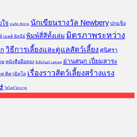
นักเขียนรางวัล Newbery
บใจ
ปกแข็ง
ธนภัค ภัทรกุล
มิตรภาพระหว่าง
พิมพ์สี่สีทั้งเล่ม
์วอลต์ ดิสนีย์
วิธีการเลี้ยงและดูแลสัตว์เลี้ยง
ิก
ศนิศรา
อ่านสนุก เปี่ยมสาระ
ฤษ
หนังสือมือสอง
อีเลียร์นอร์ เอสเตส
เรื่องราวสัตว์เลี้ยงสร้างแรง
คท ดิคามิลโล
ษ
ไชโลห์ ไตรภาค