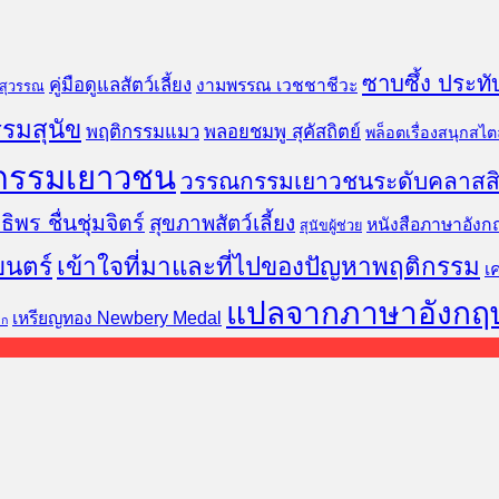
ซาบซึ้ง ประทั
คู่มือดูแลสัตว์เลี้ยง
งามพรรณ เวชชาชีวะ
นสุวรรณ
รมสุนัข
พฤติกรรมแมว
พลอยชมพู สุคัสถิตย์
พล็อตเรื่องสนุกสไตล
กรรมเยาวชน
วรรณกรรมเยาวชนระดับคลาสส
ธิพร ชื่นชุ่มจิตร์
สุขภาพสัตว์เลี้ยง
หนังสือภาษาอังก
สุนัขผู้ช่วย
ยนตร์
เข้าใจที่มาและที่ไปของปัญหาพฤติกรรม
เ
แปลจากภาษาอังกฤ
เหรียญทอง Newbery Medal
็ก