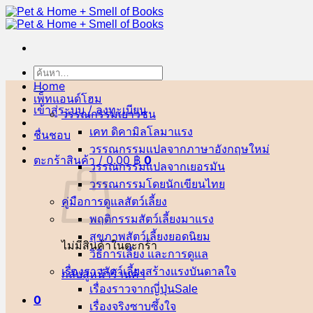
ข้าม
ไป
ยัง
เนื้อหา
ค้นหา:
Home
เพ็ทแอนด์โฮม
เข้าสู่ระบบ / ลงทะเบียน
วรรณกรรมเยาวชน
เคท ดิคามิลโล
ชื่นชอบ
วรรณกรรมแปลจากภาษาอังกฤษ
ตะกร้าสินค้า /
0.00
฿
0
วรรณกรรมแปลจากเยอรมัน
วรรณกรรมโดยนักเขียนไทย
คู่มือการดูแลสัตว์เลี้ยง
พฤติกรรมสัตว์เลี้ยง
สุขภาพสัตว์เลี้ยง
ไม่มีสินค้าในตะกร้า
วิธีการเลี้ยง และการดูแล
เรื่องราวสัตว์เลี้ยงสร้างแรงบันดาลใจ
กลับสู่หน้าร้านค้า
เรื่องราวจากญี่ปุ่น
0
เรื่องจริงซาบซึ้งใจ