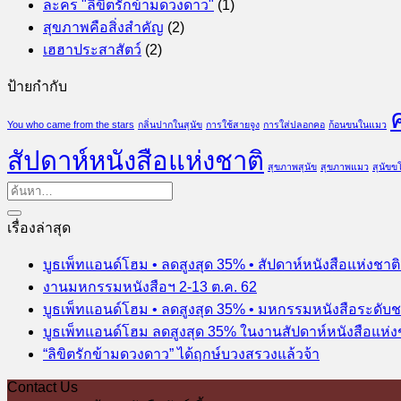
ละคร "ลิขิตรักข้ามดวงดาว"
(1)
สุขภาพคือสิ่งสำคัญ
(2)
เฮฮาประสาสัตว์
(2)
ป้ายกำกับ
You who came from the stars
กลิ่นปากในสุนัข
การใช้สายจูง
การใส่ปลอกคอ
ก้อนขนในแมว
สัปดาห์หนังสือแห่งชาติ
สุขภาพสุนัข
สุขภาพแมว
สุนัข
เรื่องล่าสุด
บูธเพ็ทแอนด์โฮม • ลดสูงสุด 35% • สัปดาห์หนังสือแห่งชาต
งานมหกรรมหนังสือฯ 2-13 ต.ค. 62
บูธเพ็ทแอนด์โฮม • ลดสูงสุด 35% • มหกรรมหนังสือระดับช
บูธเพ็ทแอนด์โฮม ลดสูงสุด 35% ในงานสัปดาห์หนังสือแห่ง
“ลิขิตรักข้ามดวงดาว” ได้ฤกษ์บวงสรวงแล้วจ้า
Contact Us