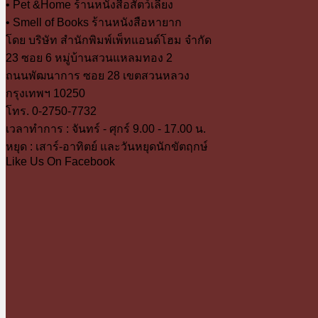
• Pet &Home ร้านหนังสือสัตว์เลี้ยง
• Smell of Books ร้านหนังสือหายาก
โดย บริษัท สำนักพิมพ์เพ็ทแอนด์โฮม จำกัด
23 ซอย 6 หมู่บ้านสวนแหลมทอง 2
ถนนพัฒนาการ ซอย 28 เขตสวนหลวง
กรุงเทพฯ 10250
โทร. 0-2750-7732
เวลาทำการ : จันทร์ - ศุกร์ 9.00 - 17.00 น.
หยุด : เสาร์-อาทิตย์ และวันหยุดนักขัตฤกษ์
Like Us On Facebook