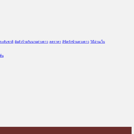
ระดับชาติ
ยัยตัวร้ายกับนายต่างดาว
ลดราคา
ลิขิตรักข้ามดวงดาว
วิธีอ่านเว็บ
ั่น