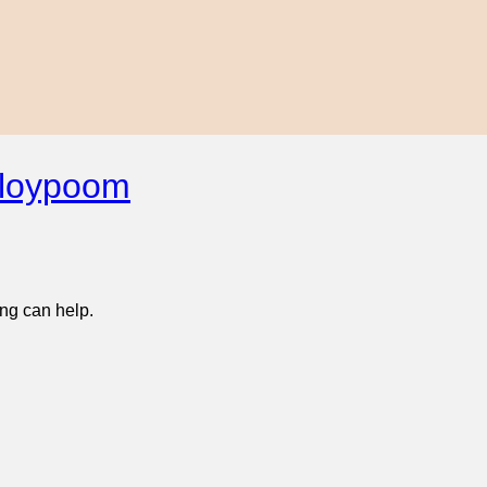
ploypoom
ing can help.