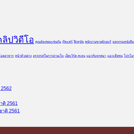
คลิปวิดีโอ
คุณต้องชอบเช่นกัน
บุ๊คแฟร์
ฝึกสุนัข
พนักงานขายผู้รอบรู้
มหกกรมหนังสือ
ขโมยอาหาร
หน้าตัวอย่าง
อรรถรสในการอ่านเว็บ
เอ็ดเวิร์ด ทูเลน
แมวกับลูกหมา
แมวเลียขน
โปรโมช
ิ 2562
าติ 2561
ชาติ 2561