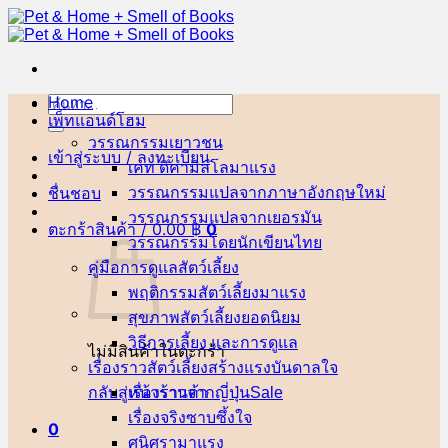
ข้าม
ไป
ยัง
เนื้อหา
Home
ค้นหา:
เพ็ทแอนด์โฮม
วรรณกรรมเยาวชน
เข้าสู่ระบบ / ลงทะเบียน
เคท ดิคามิลโล
ชื่นชอบ
วรรณกรรมแปลจากภาษาอังกฤษ
วรรณกรรมแปลจากเยอรมัน
ตะกร้าสินค้า /
0.00
฿
0
วรรณกรรมโดยนักเขียนไทย
คู่มือการดูแลสัตว์เลี้ยง
พฤติกรรมสัตว์เลี้ยง
สุขภาพสัตว์เลี้ยง
วิธีการเลี้ยง และการดูแล
ไม่มีสินค้าในตะกร้า
เรื่องราวสัตว์เลี้ยงสร้างแรงบันดาลใจ
กลับสู่หน้าร้านค้า
เรื่องราวจากญี่ปุ่น
เรื่องจริงซาบซึ้งใจ
0
ศนิศรา