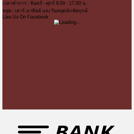
เวลาทำการ : จันทร์ - ศุกร์ 9.00 - 17.00 น.
หยุด : เสาร์-อาทิตย์ และวันหยุดนักขัตฤกษ์
Like Us On Facebook
T