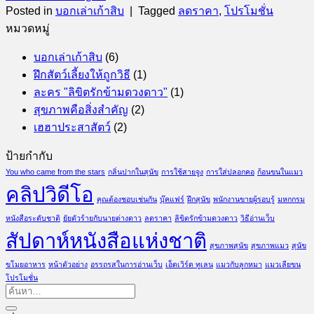
Posted in
บอกเล่าเก้าสิบ
|
Tagged
ลดราคา
,
โปรโมชั่น
หมวดหมู่
บอกเล่าเก้าสิบ
(6)
ฝึกสัตว์เลี้ยงให้ถูกวิธี
(1)
ละคร "ลิขิตรักข้ามดวงดาว"
(1)
สุขภาพคือสิ่งสำคัญ
(2)
เฮฮาประสาสัตว์
(2)
ป้ายกำกับ
You who came from the stars
กลิ่นปากในสุนัข
การใช้สายจูง
การใส่ปลอกคอ
ก้อนขนในแมว
คลิปวิดีโอ
คุณต้องชอบเช่นกัน
บุ๊คแฟร์
ฝึกสุนัข
พนักงานขายผู้รอบรู้
มหกกรม
หนังสือระดับชาติ
ยัยตัวร้ายกับนายต่างดาว
ลดราคา
ลิขิตรักข้ามดวงดาว
วิธีอ่านเว็บ
สัปดาห์หนังสือแห่งชาติ
สุขภาพสุนัข
สุขภาพแมว
สุนัข
ขโมยอาหาร
หน้าตัวอย่าง
อรรถรสในการอ่านเว็บ
เอ็ดเวิร์ด ทูเลน
แมวกับลูกหมา
แมวเลียขน
โปรโมชั่น