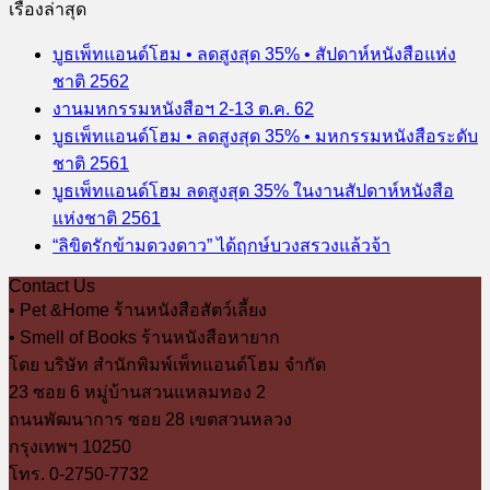
เรื่องล่าสุด
บูธเพ็ทแอนด์โฮม • ลดสูงสุด 35% • สัปดาห์หนังสือแห่ง
ชาติ 2562
งานมหกรรมหนังสือฯ 2-13 ต.ค. 62
บูธเพ็ทแอนด์โฮม • ลดสูงสุด 35% • มหกรรมหนังสือระดับ
ชาติ 2561
บูธเพ็ทแอนด์โฮม ลดสูงสุด 35% ในงานสัปดาห์หนังสือ
แห่งชาติ 2561
“ลิขิตรักข้ามดวงดาว” ได้ฤกษ์บวงสรวงแล้วจ้า
Contact Us
• Pet &Home ร้านหนังสือสัตว์เลี้ยง
• Smell of Books ร้านหนังสือหายาก
โดย บริษัท สำนักพิมพ์เพ็ทแอนด์โฮม จำกัด
23 ซอย 6 หมู่บ้านสวนแหลมทอง 2
ถนนพัฒนาการ ซอย 28 เขตสวนหลวง
กรุงเทพฯ 10250
โทร. 0-2750-7732