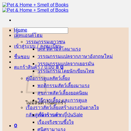
ข้าม
ไป
ยัง
เนื้อหา
Home
ค้นหา:
เพ็ทแอนด์โฮม
วรรณกรรมเยาวชน
เข้าสู่ระบบ / ลงทะเบียน
เคท ดิคามิลโล
ชื่นชอบ
วรรณกรรมแปลจากภาษาอังกฤษ
วรรณกรรมแปลจากเยอรมัน
ตะกร้าสินค้า /
0.00
฿
0
วรรณกรรมโดยนักเขียนไทย
คู่มือการดูแลสัตว์เลี้ยง
พฤติกรรมสัตว์เลี้ยง
สุขภาพสัตว์เลี้ยง
วิธีการเลี้ยง และการดูแล
ไม่มีสินค้าในตะกร้า
เรื่องราวสัตว์เลี้ยงสร้างแรงบันดาลใจ
กลับสู่หน้าร้านค้า
เรื่องราวจากญี่ปุ่น
เรื่องจริงซาบซึ้งใจ
0
ศนิศรา