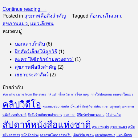
Continue reading
→
Posted in
สุขภาพคือสิ่งสำคัญ
|
Tagged
ก้อนขนในแมว
,
สุขภาพแมว
,
แมวเลียขน
หมวดหมู่
บอกเล่าเก้าสิบ
(6)
ฝึกสัตว์เลี้ยงให้ถูกวิธี
(1)
ละคร "ลิขิตรักข้ามดวงดาว"
(1)
สุขภาพคือสิ่งสำคัญ
(2)
เฮฮาประสาสัตว์
(2)
ป้ายกำกับ
You who came from the stars
กลิ่นปากในสุนัข
การใช้สายจูง
การใส่ปลอกคอ
ก้อนขนในแมว
คลิปวิดีโอ
คุณต้องชอบเช่นกัน
บุ๊คแฟร์
ฝึกสุนัข
พนักงานขายผู้รอบรู้
มหกกรม
หนังสือระดับชาติ
ยัยตัวร้ายกับนายต่างดาว
ลดราคา
ลิขิตรักข้ามดวงดาว
วิธีอ่านเว็บ
สัปดาห์หนังสือแห่งชาติ
สุขภาพสุนัข
สุขภาพแมว
สุนัข
ขโมยอาหาร
หน้าตัวอย่าง
อรรถรสในการอ่านเว็บ
เอ็ดเวิร์ด ทูเลน
แมวกับลูกหมา
แมวเลียขน