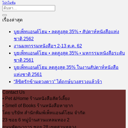
โปรโมชั่น
เรื่องล่าสุด
บูธเพ็ทแอนด์โฮม • ลดสูงสุด 35% • สัปดาห์หนังสือแห่ง
ชาติ 2562
งานมหกรรมหนังสือฯ 2-13 ต.ค. 62
บูธเพ็ทแอนด์โฮม • ลดสูงสุด 35% • มหกรรมหนังสือระดับ
ชาติ 2561
บูธเพ็ทแอนด์โฮม ลดสูงสุด 35% ในงานสัปดาห์หนังสือ
แห่งชาติ 2561
“ลิขิตรักข้ามดวงดาว” ได้ฤกษ์บวงสรวงแล้วจ้า
Contact Us
• Pet &Home ร้านหนังสือสัตว์เลี้ยง
• Smell of Books ร้านหนังสือหายาก
โดย บริษัท สำนักพิมพ์เพ็ทแอนด์โฮม จำกัด
23 ซอย 6 หมู่บ้านสวนแหลมทอง 2
ถนนพัฒนาการ ซอย 28 เขตสวนหลวง