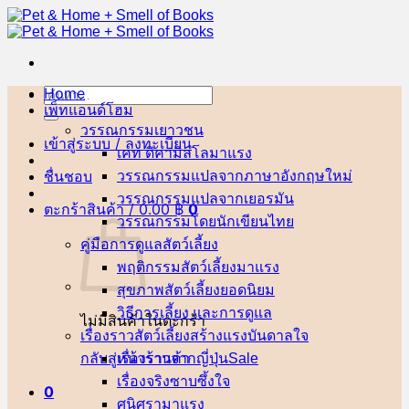
ข้าม
ไป
ยัง
เนื้อหา
Home
ค้นหา:
เพ็ทแอนด์โฮม
วรรณกรรมเยาวชน
เข้าสู่ระบบ / ลงทะเบียน
เคท ดิคามิลโล
ชื่นชอบ
วรรณกรรมแปลจากภาษาอังกฤษ
วรรณกรรมแปลจากเยอรมัน
ตะกร้าสินค้า /
0.00
฿
0
วรรณกรรมโดยนักเขียนไทย
คู่มือการดูแลสัตว์เลี้ยง
พฤติกรรมสัตว์เลี้ยง
สุขภาพสัตว์เลี้ยง
วิธีการเลี้ยง และการดูแล
ไม่มีสินค้าในตะกร้า
เรื่องราวสัตว์เลี้ยงสร้างแรงบันดาลใจ
กลับสู่หน้าร้านค้า
เรื่องราวจากญี่ปุ่น
เรื่องจริงซาบซึ้งใจ
0
ศนิศรา