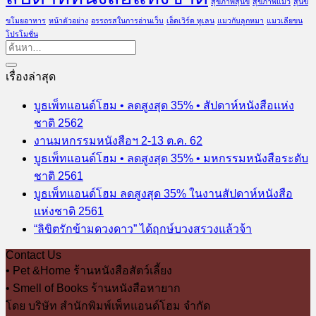
สุขภาพสุนัข
สุขภาพแมว
สุนัข
ขโมยอาหาร
หน้าตัวอย่าง
อรรถรสในการอ่านเว็บ
เอ็ดเวิร์ด ทูเลน
แมวกับลูกหมา
แมวเลียขน
โปรโมชั่น
เรื่องล่าสุด
บูธเพ็ทแอนด์โฮม • ลดสูงสุด 35% • สัปดาห์หนังสือแห่ง
ชาติ 2562
งานมหกรรมหนังสือฯ 2-13 ต.ค. 62
บูธเพ็ทแอนด์โฮม • ลดสูงสุด 35% • มหกรรมหนังสือระดับ
ชาติ 2561
บูธเพ็ทแอนด์โฮม ลดสูงสุด 35% ในงานสัปดาห์หนังสือ
แห่งชาติ 2561
“ลิขิตรักข้ามดวงดาว” ได้ฤกษ์บวงสรวงแล้วจ้า
Contact Us
• Pet &Home ร้านหนังสือสัตว์เลี้ยง
• Smell of Books ร้านหนังสือหายาก
โดย บริษัท สำนักพิมพ์เพ็ทแอนด์โฮม จำกัด