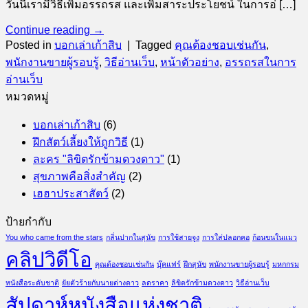
วันนี้เรามีวิธีเพิ่มอรรถรส และเพิ่มสาระประโยชน์ ในการอ่ […]
Continue reading
→
Posted in
บอกเล่าเก้าสิบ
|
Tagged
คุณต้องชอบเช่นกัน
,
พนักงานขายผู้รอบรู้
,
วิธีอ่านเว็บ
,
หน้าตัวอย่าง
,
อรรถรสในการ
อ่านเว็บ
หมวดหมู่
บอกเล่าเก้าสิบ
(6)
ฝึกสัตว์เลี้ยงให้ถูกวิธี
(1)
ละคร "ลิขิตรักข้ามดวงดาว"
(1)
สุขภาพคือสิ่งสำคัญ
(2)
เฮฮาประสาสัตว์
(2)
ป้ายกำกับ
You who came from the stars
กลิ่นปากในสุนัข
การใช้สายจูง
การใส่ปลอกคอ
ก้อนขนในแมว
คลิปวิดีโอ
คุณต้องชอบเช่นกัน
บุ๊คแฟร์
ฝึกสุนัข
พนักงานขายผู้รอบรู้
มหกกรม
หนังสือระดับชาติ
ยัยตัวร้ายกับนายต่างดาว
ลดราคา
ลิขิตรักข้ามดวงดาว
วิธีอ่านเว็บ
สัปดาห์หนังสือแห่งชาติ