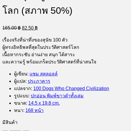
โลก (สภาพ 50%)
Original
Current
165.00
฿
82.50
฿
price
price
was:
is:
เรื่องจริงที่น่าทึ่งของสุนัข 100 ตัว
165.00 ฿.
82.50 ฿.
ผู้ทรงอิทธิพลที่สุดในประวัติศาสตร์โลก
เนื้อหากระชับ อ่านง่าย สนุก ได้สาระ
และความรู้ พร้อมเกร็ดประวัติศาสตร์ที่น่าสนใจ
ผู้เขียน
:
แซม สตลอลล์
ผู้แปล
:
ประภาคาร
แปลจาก
:
100 Dogs Who Changed Civilization
รูปแบบ
:
ปกอ่อน พิมพ์ขาวดำทั้งเล่ม
ขนาด
:
14.5 x 19.8 cm.
หนา
:
168 หน้า
มีสินค้า