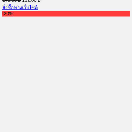
140.00
฿
112.00
฿
price
price
สั่งซื้อทางเว็บไซต์
was:
is:
-20%
140.00 ฿.
112.00 ฿.