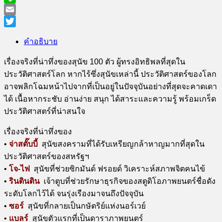
Line
Email
Twitter
คำอธิบาย
เรื่องจริงที่น่าทึ่งของสุนัข 100 ตัว ผู้ทรงอิทธิพลที่สุดใน
ประวัติศาสตร์โลก หากไร้ซึ่งสุนัขเหล่านี้ ประวัติศาสตร์ของโลก
อาจพลิกโฉมหน้าไปจากที่เป็นอยู่ในปัจจุบันอย่างที่สุดจะคาดเดา
ได้ เนื้อหากระชับ อ่านง่าย สนุก ได้สาระและความรู้ พร้อมเกร็ด
ประวัติศาสตร์ที่น่าสนใจ
เรื่องจริงที่น่าทึ่งของ
•
จ่าสตั๊บบี้
สุนัขสงครามที่ได้รับเหรียญกล้าหาญมากที่สุดใน
ประวัติศาสตร์ของสหรัฐฯ
•
โจ-ไฟ
สุนัขที่ช่วยซิกมันด์ ฟรอยด์ วิเคราะห์สภาพจิตคนไข้
•
รินตินติน
เจ้าตูบที่ช่วยรักษาธุรกิจของสตูดิโอภาพยนตร์ชื่อดัง
ระดับโลกไว้ได้ จนรุ่งเรืองมาจนถึงปัจจุบัน
•
ซอร์
สุนัขที่กลายเป็นกษัตริย์แห่งนอร์เวย์
•
แบลร์
สุนัขตัวแรกที่เป็นดาราภาพยนตร์