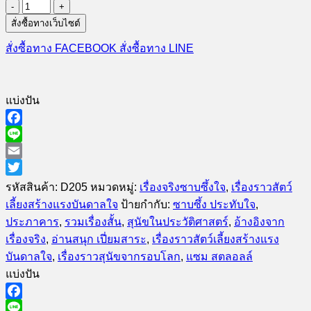
จำนวน
100
สั่งซื้อทางเว็บไซต์
สุนัข
สั่งซื้อทาง FACEBOOK
สั่งซื้อทาง LINE
ผู้
พลิก
ประวัติศาสตร์
แบ่งปัน
โลก
(สภาพ
Facebook
50%)
Line
ชิ้น
Email
Twitter
รหัสสินค้า:
D205
หมวดหมู่:
เรื่องจริงซาบซึ้งใจ
,
เรื่องราวสัตว์
เลี้ยงสร้างแรงบันดาลใจ
ป้ายกำกับ:
ซาบซึ้ง ประทับใจ
,
ประภาคาร
,
รวมเรื่องสั้น
,
สุนัขในประวัติศาสตร์
,
อ้างอิงจาก
เรื่องจริง
,
อ่านสนุก เปี่ยมสาระ
,
เรื่องราวสัตว์เลี้ยงสร้างแรง
บันดาลใจ
,
เรื่องราวสุนัขจากรอบโลก
,
แซม สตลอลล์
แบ่งปัน
Facebook