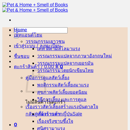
ข้าม
ไป
ยัง
เนื้อหา
Home
ค้นหา:
เพ็ทแอนด์โฮม
วรรณกรรมเยาวชน
เข้าสู่ระบบ / ลงทะเบียน
เคท ดิคามิลโล
ชื่นชอบ
วรรณกรรมแปลจากภาษาอังกฤษ
วรรณกรรมแปลจากเยอรมัน
ตะกร้าสินค้า /
0.00
฿
0
วรรณกรรมโดยนักเขียนไทย
คู่มือการดูแลสัตว์เลี้ยง
พฤติกรรมสัตว์เลี้ยง
สุขภาพสัตว์เลี้ยง
วิธีการเลี้ยง และการดูแล
ไม่มีสินค้าในตะกร้า
เรื่องราวสัตว์เลี้ยงสร้างแรงบันดาลใจ
กลับสู่หน้าร้านค้า
เรื่องราวจากญี่ปุ่น
เรื่องจริงซาบซึ้งใจ
0
ศนิศรา