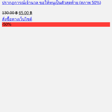
ปรากฏการณ์เจ้านวล ขอให้หนูเป็นตัวสุดท้าย (สภาพ 50%)
Original
Current
130.00
฿
65.00
฿
price
price
สั่งซื้อทางเว็บไซต์
was:
is:
-50%
130.00 ฿.
65.00 ฿.