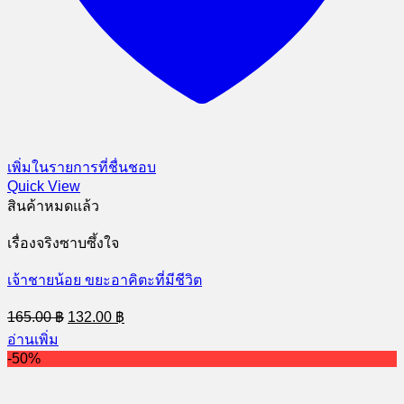
เพิ่มในรายการที่ชื่นชอบ
Quick View
สินค้าหมดแล้ว
เรื่องจริงซาบซึ้งใจ
เจ้าชายน้อย ขยะอาคิตะที่มีชีวิต
Original
Current
165.00
฿
132.00
฿
price
price
อ่านเพิ่ม
was:
is:
-50%
165.00 ฿.
132.00 ฿.