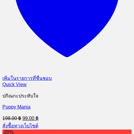
เพิ่มในรายการที่ชื่นชอบ
Quick View
ปกิณกะประทับใจ
Puppy Mania
Original
Current
198.00
฿
99.00
฿
price
price
สั่งซื้อทางเว็บไซต์
was:
is:
-20%