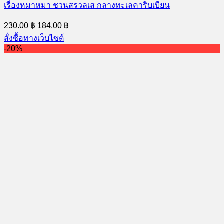
เรื่องหมาหมา ชวนสรวลเส กลางทะเลคาริบเบียน
Original
Current
230.00
฿
184.00
฿
price
price
สั่งซื้อทางเว็บไซต์
was:
is:
-20%
230.00 ฿.
184.00 ฿.