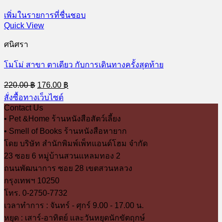
เพิ่มในรายการที่ชื่นชอบ
Quick View
ศนิศรา
โมโม่ สาขา ตาเดียว กับการเดินทางครั้งสุดท้าย
Original
Current
220.00
฿
176.00
฿
price
price
สั่งซื้อทางเว็บไซต์
was:
is:
Contact Us
220.00 ฿.
176.00 ฿.
• Pet &Home ร้านหนังสือสัตว์เลี้ยง
• Smell of Books ร้านหนังสือหายาก
โดย บริษัท สำนักพิมพ์เพ็ทแอนด์โฮม จำกัด
23 ซอย 6 หมู่บ้านสวนแหลมทอง 2
ถนนพัฒนาการ ซอย 28 เขตสวนหลวง
กรุงเทพฯ 10250
โทร. 0-2750-7732
เวลาทำการ : จันทร์ - ศุกร์ 9.00 - 17.00 น.
หยุด : เสาร์-อาทิตย์ และวันหยุดนักขัตฤกษ์