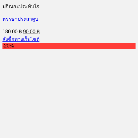
ปกิณกะประทับใจ
หรรษาประสาตูบ
Original
Current
180.00
฿
90.00
฿
price
price
สั่งซื้อทางเว็บไซต์
was:
is:
-20%
180.00 ฿.
90.00 ฿.