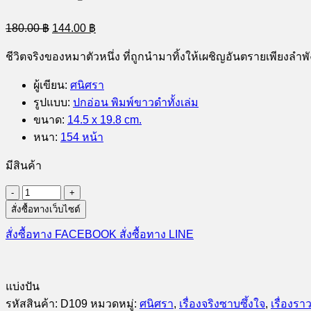
Original
Current
180.00
฿
144.00
฿
price
price
was:
is:
ชีวิตจริงของหมาตัวหนึ่ง ที่ถูกนำมาทิ้งให้เผชิญอันตรายเพียงลำ
180.00 ฿.
144.00 ฿.
ผู้เขียน
:
ศนิศรา
รูปแบบ
:
ปกอ่อน พิมพ์ขาวดำทั้งเล่ม
ขนาด
:
14.5 x 19.8 cm.
หนา
:
154 หน้า
มีสินค้า
จำนวน
สั่งซื้อทางเว็บไซต์
แสน
ดี
สั่งซื้อทาง FACEBOOK
สั่งซื้อทาง LINE
ลูก
รัก
จาก
แบ่งปัน
ถนน
รหัสสินค้า:
D109
หมวดหมู่:
ศนิศรา
,
เรื่องจริงซาบซึ้งใจ
,
เรื่องรา