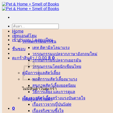
ข้าม
ไป
ยัง
เนื้อหา
ค้นหา:
Home
เพ็ทแอนด์โฮม
เข้าสู่ระบบ / ลงทะเบียน
วรรณกรรมเยาวชน
เคท ดิคามิลโล
ชื่นชอบ
วรรณกรรมแปลจากภาษาอังกฤษ
ตะกร้าสินค้า /
0.00
฿
0
วรรณกรรมแปลจากเยอรมัน
วรรณกรรมโดยนักเขียนไทย
คู่มือการดูแลสัตว์เลี้ยง
พฤติกรรมสัตว์เลี้ยง
สุขภาพสัตว์เลี้ยง
ไม่มีสินค้าในตะกร้า
วิธีการเลี้ยง และการดูแล
เรื่องราวสัตว์เลี้ยงสร้างแรงบันดาลใจ
กลับสู่หน้าร้านค้า
เรื่องราวจากญี่ปุ่น
0
เรื่องจริงซาบซึ้งใจ