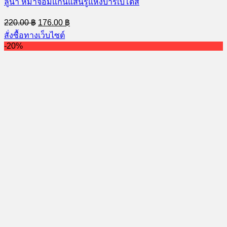
ลูน่า หมาจอมแก่นแสนรู้แห่งบาร์เบโดส
Original
Current
220.00
฿
176.00
฿
price
price
สั่งซื้อทางเว็บไซต์
was:
is:
-20%
220.00 ฿.
176.00 ฿.