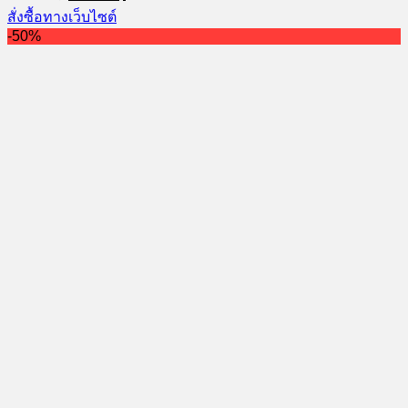
price
price
สั่งซื้อทางเว็บไซต์
was:
is:
-50%
260.00 ฿.
221.00 ฿.