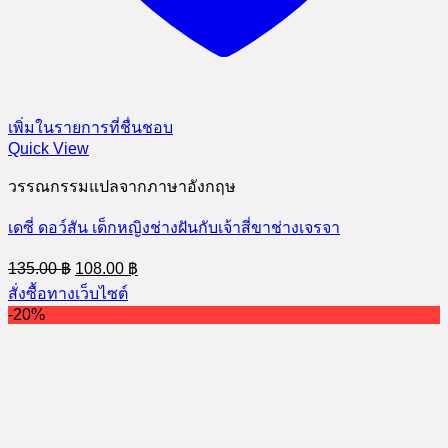
เพิ่มในรายการที่ชื่นชอบ
Quick View
วรรณกรรมแปลจากภาษาอังกฤษ
เดซี่ ดอว์สัน เด็กหญิงช่างฝันกับเจ้าสี่ขาช่างเจรจา
Original
Current
135.00
฿
108.00
฿
price
price
สั่งซื้อทางเว็บไซต์
was:
is:
-20%
135.00 ฿.
108.00 ฿.