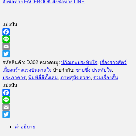
สั่งซื้อทาง FACEBOOK
สั่งซื้อทาง LINE
ดี
ที่สุด
ของ
แบ่งปัน
มนุษย์
Man's
Facebook
Best
Line
Friend
ชิ้น
Email
Twitter
รหัสสินค้า:
D302
หมวดหมู่:
ปกิณกะประทับใจ
,
เรื่องราวสัตว์
เลี้ยงสร้างแรงบันดาลใจ
ป้ายกำกับ:
ซาบซึ้ง ประทับใจ
,
ประภาคาร
,
พิมพ์สี่สีทั้งเล่ม
,
ภาพสุนัขสวยๆ
,
รวมเรื่องสั้น
แบ่งปัน
Facebook
Line
Email
Twitter
คำอธิบาย