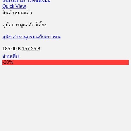
เพิ่มในรายการที่ชื่นชอบ
Quick View
สินค้าหมดแล้ว
คู่มือการดูแลสัตว์เลี้ยง
สุนัข สารานุกรมฉบับเยาวชน
Original
Current
185.00
฿
157.25
฿
price
price
อ่านเพิ่ม
was:
is:
-20%
185.00 ฿.
157.25 ฿.