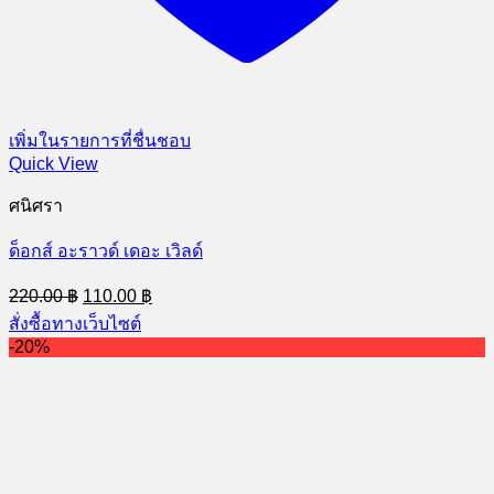
เพิ่มในรายการที่ชื่นชอบ
Quick View
ศนิศรา
ด็อกส์ อะราวด์ เดอะ เวิลด์
Original
Current
220.00
฿
110.00
฿
price
price
สั่งซื้อทางเว็บไซต์
was:
is:
-20%
220.00 ฿.
110.00 ฿.