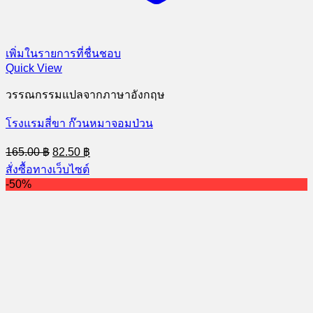
เพิ่มในรายการที่ชื่นชอบ
Quick View
วรรณกรรมแปลจากภาษาอังกฤษ
โรงแรมสี่ขา ก๊วนหมาจอมป่วน
Original
Current
165.00
฿
82.50
฿
price
price
สั่งซื้อทางเว็บไซต์
was:
is:
-50%
165.00 ฿.
82.50 ฿.