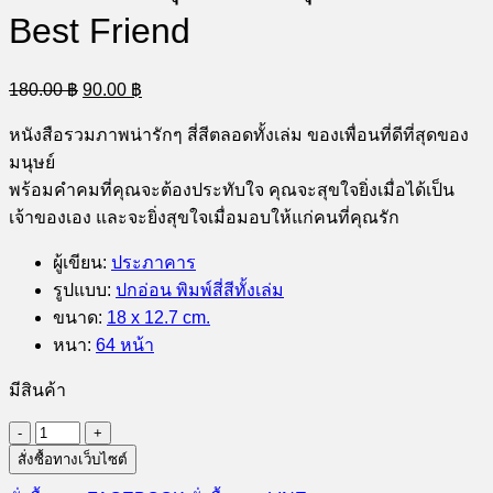
Best Friend
Original
Current
180.00
฿
90.00
฿
price
price
was:
is:
หนังสือรวมภาพน่ารักๆ สี่สีตลอดทั้งเล่ม ของเพื่อนที่ดีที่สุดของ
180.00 ฿.
90.00 ฿.
มนุษย์
พร้อมคำคมที่คุณจะต้องประทับใจ คุณจะสุขใจยิ่งเมื่อได้เป็น
เจ้าของเอง และจะยิ่งสุขใจเมื่อมอบให้แก่คนที่คุณรัก
ผู้เขียน
:
ประภาคาร
รูปแบบ
:
ปกอ่อน พิมพ์สี่สีทั้งเล่ม
ขนาด
:
18 x 12.7 cm.
หนา
:
64 หน้า
มีสินค้า
จำนวน
สั่งซื้อทางเว็บไซต์
เพื่อน
ที่