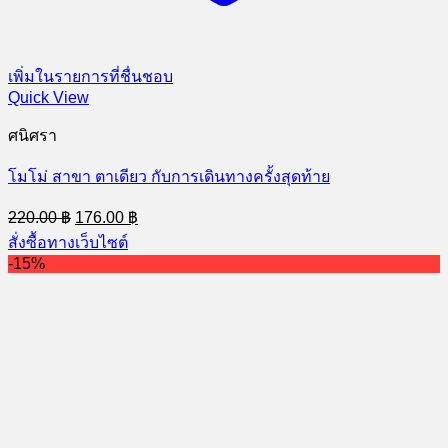
เพิ่มในรายการที่ชื่นชอบ
Quick View
ศนิศรา
โมโม่ สาขา ตาเดียว กับการเดินทางครั้งสุดท้าย
Original
Current
220.00
฿
176.00
฿
price
price
สั่งซื้อทางเว็บไซต์
was:
is:
-15%
220.00 ฿.
176.00 ฿.