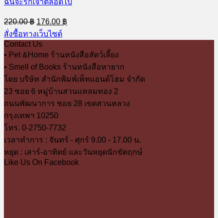
ฉันจะรักเจ้าตลอดไป
Original
Current
220.00
฿
176.00
฿
price
price
สั่งซื้อทางเว็บไซต์
was:
is:
Contact Us
220.00 ฿.
176.00 ฿.
• Pet &Home ร้านหนังสือสัตว์เลี้ยง
• Smell of Books ร้านหนังสือหายาก
โดย บริษัท สำนักพิมพ์เพ็ทแอนด์โฮม จำกัด
23 ซอย 6 หมู่บ้านสวนแหลมทอง 2
ถนนพัฒนาการ ซอย 28 เขตสวนหลวง
กรุงเทพฯ 10250
โทร. 0-2750-7732
เวลาทำการ : จันทร์ - ศุกร์ 9.00 - 17.00 น.
หยุด : เสาร์-อาทิตย์ และวันหยุดนักขัตฤกษ์
Like Us On Facebook