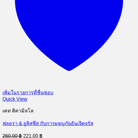
เพิ่มในรายการที่ชื่นชอบ
Quick View
เคท ดิคามิลโล
ฟลอรา & ยูลิสซีส กับการผจญภัยอันเจิดจรัส
Original
Current
260.00
฿
221.00
฿