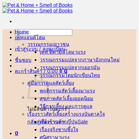
ข้าม
ไป
ยัง
เนื้อหา
Home
ค้นหา:
เพ็ทแอนด์โฮม
วรรณกรรมเยาวชน
เข้าสู่ระบบ / ลงทะเบียน
เคท ดิคามิลโล
ชื่นชอบ
วรรณกรรมแปลจากภาษาอังกฤษ
วรรณกรรมแปลจากเยอรมัน
ตะกร้าสินค้า /
0.00
฿
0
วรรณกรรมโดยนักเขียนไทย
คู่มือการดูแลสัตว์เลี้ยง
พฤติกรรมสัตว์เลี้ยง
สุขภาพสัตว์เลี้ยง
วิธีการเลี้ยง และการดูแล
ไม่มีสินค้าในตะกร้า
เรื่องราวสัตว์เลี้ยงสร้างแรงบันดาลใจ
กลับสู่หน้าร้านค้า
เรื่องราวจากญี่ปุ่น
เรื่องจริงซาบซึ้งใจ
0
ศนิศรา