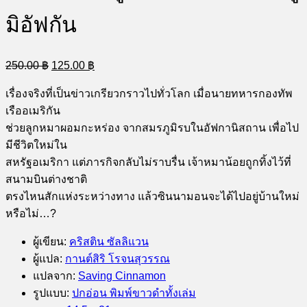
มิอัฟกัน
Original
Current
250.00
฿
125.00
฿
price
price
was:
is:
เรื่องจริงที่เป็นข่าวเกรียวกราวไปทั่วโลก เมื่อนายทหารกองทัพ
250.00 ฿.
125.00 ฿.
เรืออเมริกัน
ช่วยลูกหมาผอมกะหร่อง จากสมรภูมิรบในอัฟกานิสถาน เพื่อไป
มีชีวิตใหม่ใน
สหรัฐอเมริกา แต่ภารกิจกลับไม่ราบรื่น เจ้าหมาน้อยถูกทิ้งไว้ที่
สนามบินต่างชาติ
ตรงไหนสักแห่งระหว่างทาง แล้วซินนามอนจะได้ไปอยู่บ้านใหม่
หรือไม่…?
ผู้เขียน
:
คริสติน ซัลลิแวน
ผู้แปล
:
กานต์สิริ โรจนสุวรรณ
แปลจาก
:
Saving Cinnamon
รูปแบบ
:
ปกอ่อน พิมพ์ขาวดำทั้งเล่ม