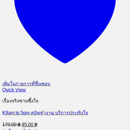
เพิ่มในรายการที่ชื่นชอบ
Quick View
เรื่องจริงซาบซึ้งใจ
K9am to 5pm สุนัขทำงาน บริการประทับใจ
Original
Current
170.00
฿
85.00
฿
price
price