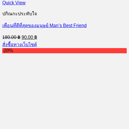
Quick View
ปกิณกะประทับใจ
เพื่อนที่ดีที่สุดของมนุษย์ Man’s Best Friend
Original
Current
180.00
฿
90.00
฿
price
price
สั่งซื้อทางเว็บไซต์
was:
is:
-20%
180.00 ฿.
90.00 ฿.