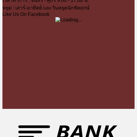
เวลาทำการ : จันทร์ - ศุกร์ 9.00 - 17.00 น.
หยุด : เสาร์-อาทิตย์ และวันหยุดนักขัตฤกษ์
Like Us On Facebook
T