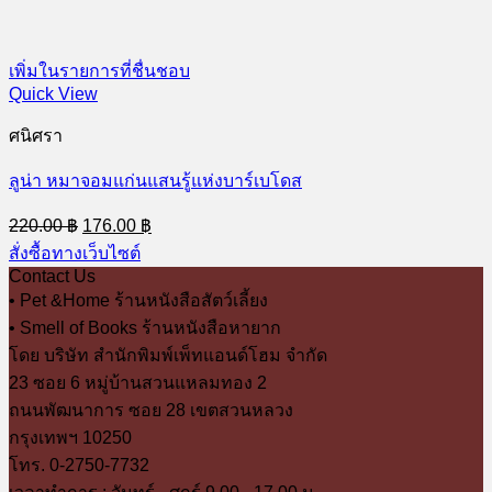
เพิ่มในรายการที่ชื่นชอบ
Quick View
ศนิศรา
ลูน่า หมาจอมแก่นแสนรู้แห่งบาร์เบโดส
Original
Current
220.00
฿
176.00
฿
price
price
สั่งซื้อทางเว็บไซต์
was:
is:
Contact Us
220.00 ฿.
176.00 ฿.
• Pet &Home ร้านหนังสือสัตว์เลี้ยง
• Smell of Books ร้านหนังสือหายาก
โดย บริษัท สำนักพิมพ์เพ็ทแอนด์โฮม จำกัด
23 ซอย 6 หมู่บ้านสวนแหลมทอง 2
ถนนพัฒนาการ ซอย 28 เขตสวนหลวง
กรุงเทพฯ 10250
โทร. 0-2750-7732