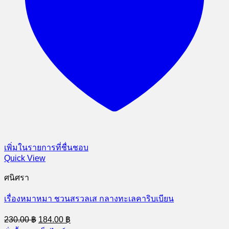
เพิ่มในรายการที่ชื่นชอบ
Quick View
ศนิศรา
เรื่องหมาหมา ชวนสรวลเส กลางทะเลคาริบเบียน
Original
Current
230.00
฿
184.00
฿
price
price