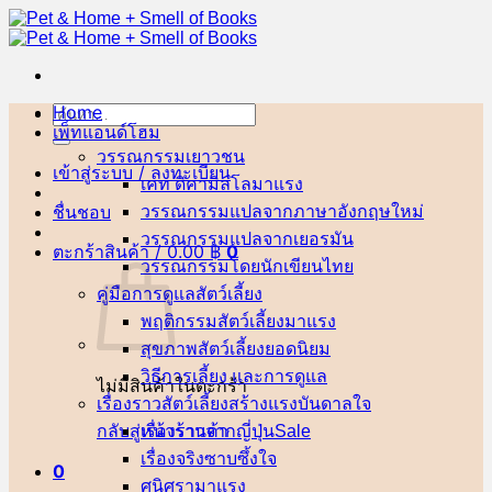
ข้าม
ไป
ยัง
เนื้อหา
Home
ค้นหา:
เพ็ทแอนด์โฮม
วรรณกรรมเยาวชน
เข้าสู่ระบบ / ลงทะเบียน
เคท ดิคามิลโล
ชื่นชอบ
วรรณกรรมแปลจากภาษาอังกฤษ
วรรณกรรมแปลจากเยอรมัน
ตะกร้าสินค้า /
0.00
฿
0
วรรณกรรมโดยนักเขียนไทย
คู่มือการดูแลสัตว์เลี้ยง
พฤติกรรมสัตว์เลี้ยง
สุขภาพสัตว์เลี้ยง
วิธีการเลี้ยง และการดูแล
ไม่มีสินค้าในตะกร้า
เรื่องราวสัตว์เลี้ยงสร้างแรงบันดาลใจ
กลับสู่หน้าร้านค้า
เรื่องราวจากญี่ปุ่น
เรื่องจริงซาบซึ้งใจ
0
ศนิศรา