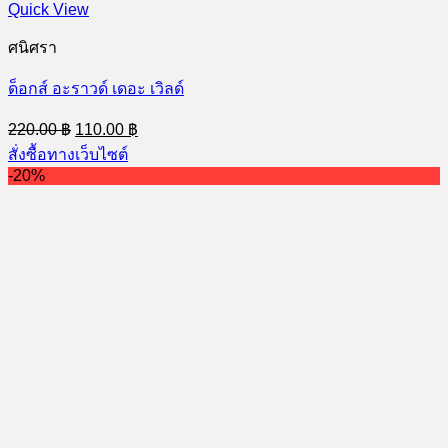
Quick View
ศนิศรา
ด็อกส์ อะราวด์ เดอะ เวิลด์
Original
Current
220.00
฿
110.00
฿
price
price
สั่งซื้อทางเว็บไซต์
was:
is:
-20%
220.00 ฿.
110.00 ฿.