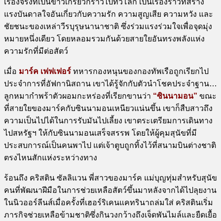
เรื่องจริงที่เป็นข่าวเกรียวกราวไปทั่วโลก เป็นเรื่องราวที่สร้าง
อัฟ
แรงบันดาลใจอันเกี่ยวกับความรัก ความสูญเสีย ความหวัง และ
กัน
ชัยชนะของเหล่าวีรบุรุษนานาชาติ ซึ่งร่วมแรงร่วมใจเพื่อจุดมุ่ง
ชิ้น
หมายหนึ่งเดียว โดยหลอมรวมกันด้วยสายใยอันทรงพลังแห่ง
ความรักที่มีต่อสัตว์
เมื่อ
มาร์ค เฟฟเฟอร์
ทหารกองหนุนของกองทัพเรือถูกเรียกไป
ประจำการที่อัฟกานิสถาน เขาได้รู้จักกับตัวนำโชคประจำฐาน…
ลูกหมากำพร้าตัวผอมกะหร่องที่เรียกขานว่า
“ซินนามอน”
ขณะ
ที่สายใยของมาร์คกับซินนามอนเหนียวแน่นขึ้น เขาก็สืบสาวถึง
ความเป็นไปได้ในการรับมันไปเลี้ยง เขาตระเตรียมการเดินทาง
ไปสหรัฐฯ ให้กับซินนามอนเสร็จสรรพ โดยให้ผู้คุมสุนัขที่มี
ประสบการณ์เป็นคนพาไป แต่เจ้าตูบถูกทิ้งไว้ที่สนามบินต่างชาติ
ตรงไหนสักแห่งระหว่างทาง
ร้อนถึง คริสติน ซัลลิแวน พี่สาวของมาร์ค แม่บุญทุ่มสำหรับสุนัข
คนที่พัฒนาฝีมือในการช่วยเหลือสัตว์ขึ้นมาหลังจากได้ไปลุยงาน
ในนิวออร์ลีนส์เมื่อครั้งที่เฮอร์ริเคนแคทรินาถล่มใส่ คริสตินเริ่ม
ภารกิจช่วยเหลือข้ามชาติซึ่งกินวงกว้างถึงเจ็ดพันไมล์และยืดเยื้อ