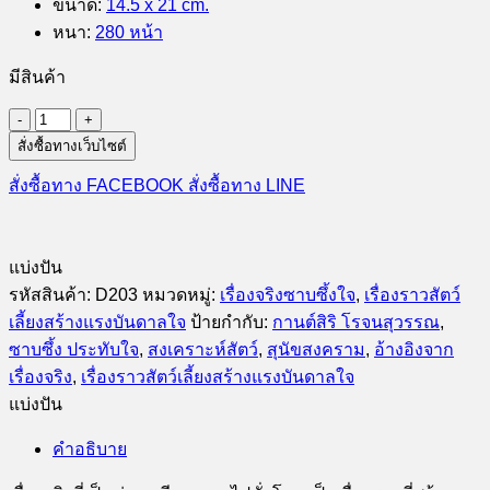
ขนาด
:
14.5 x 21 cm.
หนา
:
280 หน้า
มีสินค้า
จำนวน
สั่งซื้อทางเว็บไซต์
ซิ
น
สั่งซื้อทาง FACEBOOK
สั่งซื้อทาง LINE
นา
มอน
ผู้
แบ่งปัน
ลี้
รหัสสินค้า:
D203
หมวดหมู่:
เรื่องจริงซาบซึ้งใจ
,
เรื่องราวสัตว์
ภัย
เลี้ยงสร้างแรงบันดาลใจ
ป้ายกำกับ:
กานต์สิริ โรจนสุวรรณ
,
สี่
ซาบซึ้ง ประทับใจ
,
สงเคราะห์สัตว์
,
สุนัขสงคราม
,
อ้างอิงจาก
ขา
เรื่องจริง
,
เรื่องราวสัตว์เลี้ยงสร้างแรงบันดาลใจ
จาก
แบ่งปัน
สมร
คำอธิบาย
ภู
มิ