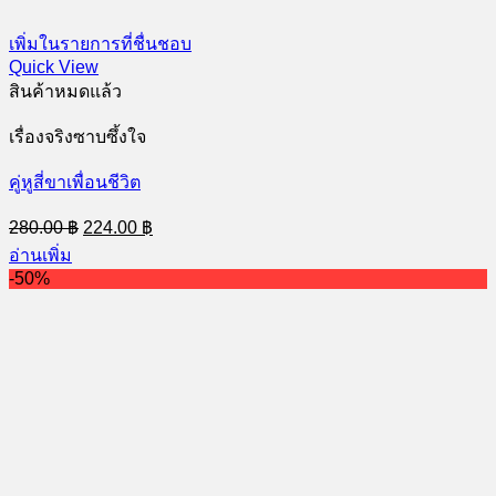
เพิ่มในรายการที่ชื่นชอบ
Quick View
สินค้าหมดแล้ว
เรื่องจริงซาบซึ้งใจ
คู่หูสี่ขาเพื่อนชีวิต
Original
Current
280.00
฿
224.00
฿
price
price
อ่านเพิ่ม
was:
is:
-50%
280.00 ฿.
224.00 ฿.