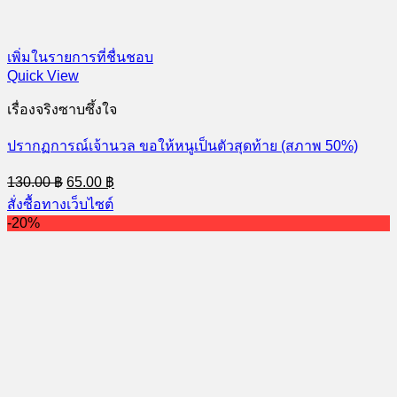
เพิ่มในรายการที่ชื่นชอบ
Quick View
เรื่องจริงซาบซึ้งใจ
ปรากฏการณ์เจ้านวล ขอให้หนูเป็นตัวสุดท้าย (สภาพ 50%)
Original
Current
130.00
฿
65.00
฿
price
price
สั่งซื้อทางเว็บไซต์
was:
is:
-20%
130.00 ฿.
65.00 ฿.