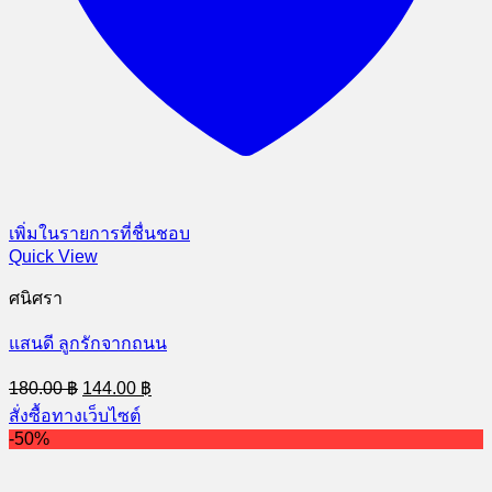
เพิ่มในรายการที่ชื่นชอบ
Quick View
ศนิศรา
แสนดี ลูกรักจากถนน
Original
Current
180.00
฿
144.00
฿
price
price
สั่งซื้อทางเว็บไซต์
was:
is:
-50%
180.00 ฿.
144.00 ฿.