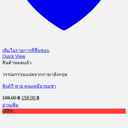
เพิ่มในรายการที่ชื่นชอบ
Quick View
สินค้าหมดแล้ว
วรรณกรรมแปลจากภาษาอังกฤษ
พิงค์กี พาย คุณเหมียวขอซ่า
Original
Current
198.00
฿
158.00
฿
price
price
อ่านเพิ่ม
was:
is:
-20%
198.00 ฿.
158.00 ฿.