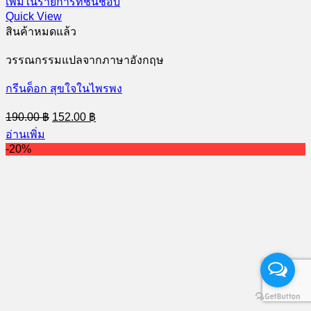
เพิ่มในรายการที่ชื่นชอบ
Quick View
สินค้าหมดแล้ว
วรรณกรรมแปลจากภาษาอังกฤษ
กรีนด็อก สุขใจในไพรพง
Original
Current
190.00
฿
152.00
฿
price
price
อ่านเพิ่ม
was:
is:
-20%
190.00 ฿.
152.00 ฿.