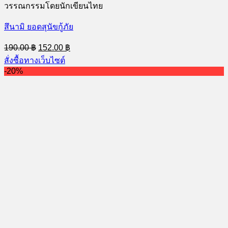
วรรณกรรมโดยนักเขียนไทย
สึนามิ ยอดสุนัขกู้ภัย
Original
Current
190.00
฿
152.00
฿
price
price
สั่งซื้อทางเว็บไซต์
was:
is:
-20%
190.00 ฿.
152.00 ฿.