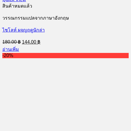
สินค้าหมดแล้ว
วรรณกรรมแปลจากภาษาอังกฤษ
ไชโลห์ ผจญฤดูนักล่า
Original
Current
180.00
฿
144.00
฿
price
price
อ่านเพิ่ม
was:
is:
-20%
180.00 ฿.
144.00 ฿.