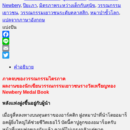
Newbery
,
ปิยะภา
,
มิตรภาพระหว่างเด็กกับสุนัข
,
วรรณกรรม
เยาวชน
,
วรรณกรรมเยาวชนระดับคลาสสิก
,
หมาป่าขั้วโลก
,
แปลจากภาษาอังกฤษ
แบ่งปัน
Facebook
Line
Email
Twitter
คำอธิบาย
ภาคจบของวรรณกรรมไตรภาค
ผลงานของนักเขียนวรรณกรรมเยาวชนรางวัลเหรียญทอง
Newbery Medal Book
พลังแห่งฝูงขึ้นอยู่กับผู้นำ
เมื่อจูลี่หลงทางบนทุนดราของอาร์คติก ฝูงหมาป่าที่นำโดยอมาร็
อคผู้ยิ่งใหญ่ได้ช่วยชีวิตเธอไว้ บัดนี้คาปูลูกของอมาร็อครับ
หน้าที่แทนพ่อของมันแล้ว คาปูผู้ไม่เกรงกลัวแต่ขาด