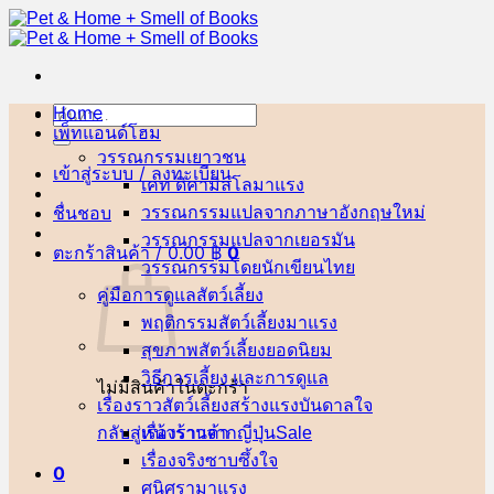
ข้าม
ไป
ยัง
เนื้อหา
Home
ค้นหา:
เพ็ทแอนด์โฮม
วรรณกรรมเยาวชน
เข้าสู่ระบบ / ลงทะเบียน
เคท ดิคามิลโล
ชื่นชอบ
วรรณกรรมแปลจากภาษาอังกฤษ
วรรณกรรมแปลจากเยอรมัน
ตะกร้าสินค้า /
0.00
฿
0
วรรณกรรมโดยนักเขียนไทย
คู่มือการดูแลสัตว์เลี้ยง
พฤติกรรมสัตว์เลี้ยง
สุขภาพสัตว์เลี้ยง
วิธีการเลี้ยง และการดูแล
ไม่มีสินค้าในตะกร้า
เรื่องราวสัตว์เลี้ยงสร้างแรงบันดาลใจ
กลับสู่หน้าร้านค้า
เรื่องราวจากญี่ปุ่น
เรื่องจริงซาบซึ้งใจ
0
ศนิศรา