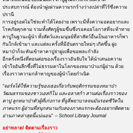
ประสบการณ์ ต้องนำฝูงผ่านความรกร้างว่างเปล่าที่ไร้ซึ่งความ
ปรานี
การอยู่รอดไม่ใช่จะทำได้โดยง่าย เพราะมีทั้งความอดอยากและ
โรคภัยคุกคาม รวมทั้งศัตรูผู้ขมขื่นซึ่งรอคอยโอกาสที่จะท้าทาย
คาปูในฐานะผู้นำ ทั้งสัตว์และมนุษย์ที่ล่าสัตว์อื่นเป็นอาหารก็พา
กันใกล้เข้ามา และแต่ละครั้งที่มีอันตรายใหม่ๆ เกิดขึ้น ฝูง
หมาป่าก็จะหันเข้าหาคาปูจ่าฝูงเพื่อขอพละกำลัง
อีกครั้งหนึ่งที่ตอนต่อของเรื่องราวอันจับใจ ได้นำเสนอความ
เข้าใจอันลึกซึ้งที่ไม่ธรรมดาในโลกของหมาป่าแก่ผู้อ่าน ด้วย
เรื่องราวความกล้าหาญของผู้นำโดยกำเนิด
“จอร์จได้ใช้ความรู้ของเธอเกี่ยวกับพฤติกรรมของหมาป่า
วัฒนธรรมของชาวเอสกิโม และอลาสก้า สานต่อเรื่องราวของ
คาปู ลูกหมาป่าตัวผู้ที่เก่งกาจ ที่จูลี่พยาบาลจนมันรอดชีวิตใน
ภาคแรก ผู้อ่านที่สนุกสนานกับสองภาคแรกจะต้องอยากติดตาม
อ่านภาคล่าสุดนี้แน่นอน” – School Library Journal
อย่าพลาด! ติดตามเรื่องราว