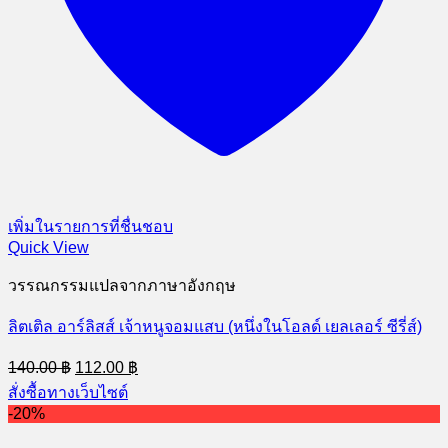
เพิ่มในรายการที่ชื่นชอบ
Quick View
วรรณกรรมแปลจากภาษาอังกฤษ
ลิตเติล อาร์ลิสส์ เจ้าหนูจอมแสบ (หนึ่งในโอลด์ เยลเลอร์ ซีรี่ส์)
Original
Current
140.00
฿
112.00
฿
price
price
สั่งซื้อทางเว็บไซต์
was:
is:
-20%
140.00 ฿.
112.00 ฿.