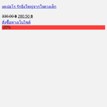
เดเปอโร รักยิ่งใหญ่จากใจดวงเล็ก
Original
Current
330.00
฿
280.50
฿
price
price
สั่งซื้อทางเว็บไซต์
was:
is:
-20%
330.00 ฿.
280.50 ฿.