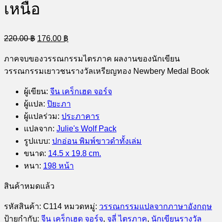
เหนือ
Original
Current
220.00
฿
176.00
฿
price
price
was:
is:
ภาคจบของวรรณกรรมไตรภาค ผลงานของนักเขียน
220.00 ฿.
176.00 ฿.
วรรณกรรมเยาวชนรางวัลเหรียญทอง Newbery Medal Book
ผู้เขียน
:
จีน เคร็กเฮด จอร์จ
ผู้แปล
:
ปิยะภา
ผู้แปลร่วม
:
ประภาคาร
แปลจาก
:
Julie's Wolf Pack
รูปแบบ
:
ปกอ่อน พิมพ์ขาวดำทั้งเล่ม
ขนาด
:
14.5 x 19.8 cm.
หนา
:
198 หน้า
สินค้าหมดแล้ว
รหัสสินค้า:
C114
หมวดหมู่:
วรรณกรรมแปลจากภาษาอังกฤษ
ป้ายกำกับ:
จีน เคร็กเฮด จอร์จ
,
จูลี่ ไตรภาค
,
นักเขียนรางวัล