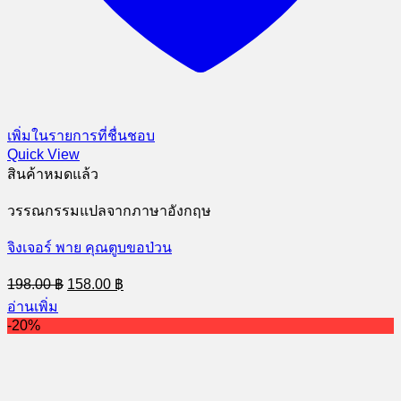
เพิ่มในรายการที่ชื่นชอบ
Quick View
สินค้าหมดแล้ว
วรรณกรรมแปลจากภาษาอังกฤษ
จิงเจอร์ พาย คุณตูบขอป่วน
Original
Current
198.00
฿
158.00
฿
price
price
อ่านเพิ่ม
was:
is:
-20%
198.00 ฿.
158.00 ฿.