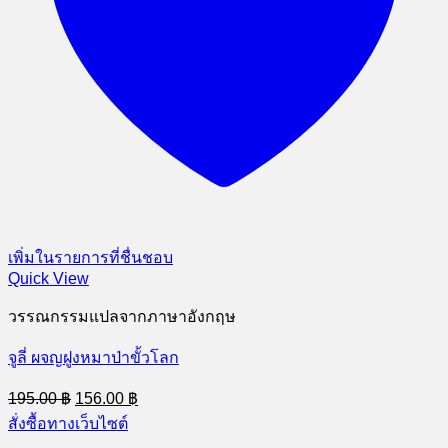
เพิ่มในรายการที่ชื่นชอบ
Quick View
วรรณกรรมแปลจากภาษาอังกฤษ
จูลี่ ผจญฝูงหมาป่าขั้วโลก
Original
Current
195.00
฿
156.00
฿
price
price
สั่งซื้อทางเว็บไซต์
was:
is: