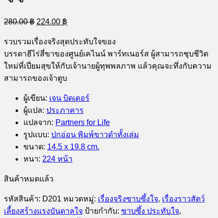
Original
Current
280.00
฿
224.00
฿
price
price
was:
is:
รวบรวมเรื่องจริงสุดประทับใจของ
280.00 ฿.
224.00 ฿.
บรรดาฮีไร่สี่ขาของศูนย์เคไนน์ พาร์ทเนอร์ส ผู้สามารถชุบชีวิต
ใหม่ที่เปี่ยมสุขให้กับเจ้านายผู้ทุพพลภาพ แล้วคุณจะทึ่งกับความ
สามารถของเจ้าตูบ
ผู้เขียน
:
เจน บิดเดอร์
ผู้แปล
:
ประภาคาร
แปลจาก
:
Partners for Life
รูปแบบ
:
ปกอ่อน พิมพ์ขาวดำทั้งเล่ม
ขนาด
:
14.5 x 19.8 cm.
หนา
:
224 หน้า
สินค้าหมดแล้ว
รหัสสินค้า:
D201
หมวดหมู่:
เรื่องจริงซาบซึ้งใจ
,
เรื่องราวสัตว์
เลี้ยงสร้างแรงบันดาลใจ
ป้ายกำกับ:
ซาบซึ้ง ประทับใจ
,