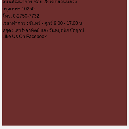
ถนนพัฒนาการ ซอย 28 เขตสวนหลวง
กรุงเทพฯ 10250
โทร. 0-2750-7732
เวลาทำการ : จันทร์ - ศุกร์ 9.00 - 17.00 น.
หยุด : เสาร์-อาทิตย์ และวันหยุดนักขัตฤกษ์
Like Us On Facebook