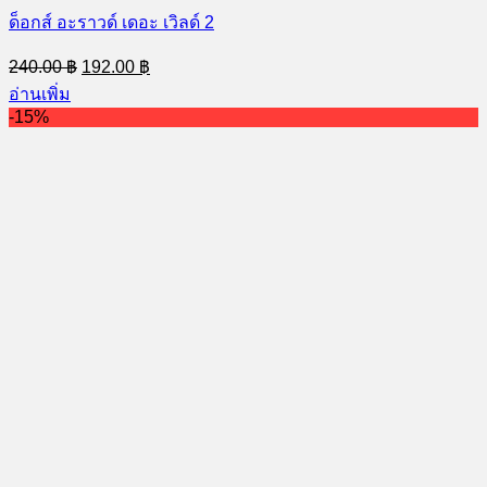
ด็อกส์ อะราวด์ เดอะ เวิลด์ 2
Original
Current
240.00
฿
192.00
฿
price
price
อ่านเพิ่ม
was:
is:
-15%
240.00 ฿.
192.00 ฿.