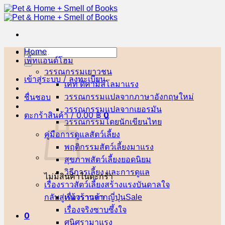
ข้าม
ไป
ยัง
เนื้อหา
Home
ค้นหา:
เพ็ทแอนด์โฮม
วรรณกรรมเยาวชน
เข้าสู่ระบบ / ลงทะเบียน
เคท ดิคามิลโล
ชื่นชอบ
วรรณกรรมแปลจากภาษาอังกฤษ
วรรณกรรมแปลจากเยอรมัน
ตะกร้าสินค้า /
0.00
฿
0
วรรณกรรมโดยนักเขียนไทย
คู่มือการดูแลสัตว์เลี้ยง
พฤติกรรมสัตว์เลี้ยง
สุขภาพสัตว์เลี้ยง
วิธีการเลี้ยง และการดูแล
ไม่มีสินค้าในตะกร้า
เรื่องราวสัตว์เลี้ยงสร้างแรงบันดาลใจ
กลับสู่หน้าร้านค้า
เรื่องราวจากญี่ปุ่น
เรื่องจริงซาบซึ้งใจ
0
ศนิศรา