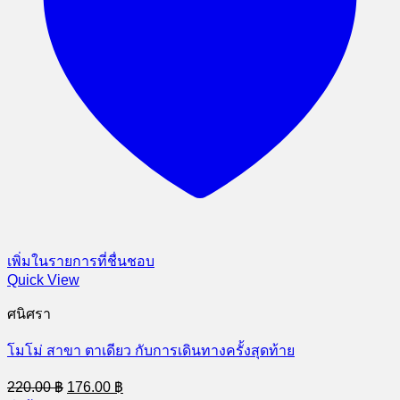
เพิ่มในรายการที่ชื่นชอบ
Quick View
ศนิศรา
โมโม่ สาขา ตาเดียว กับการเดินทางครั้งสุดท้าย
Original
Current
220.00
฿
176.00
฿
price
price