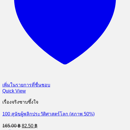
เพิ่มในรายการที่ชื่นชอบ
Quick View
เรื่องจริงซาบซึ้งใจ
100 สุนัขผู้พลิกประวัติศาสตร์โลก (สภาพ 50%)
Original
Current
165.00
฿
82.50
฿
price
price