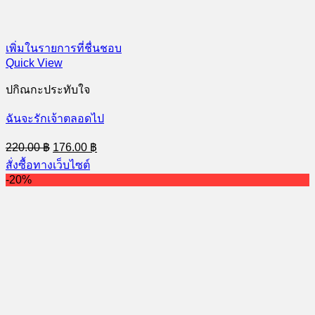
เพิ่มในรายการที่ชื่นชอบ
Quick View
ปกิณกะประทับใจ
ฉันจะรักเจ้าตลอดไป
Original
Current
220.00
฿
176.00
฿
price
price
สั่งซื้อทางเว็บไซต์
was:
is:
-20%
220.00 ฿.
176.00 ฿.