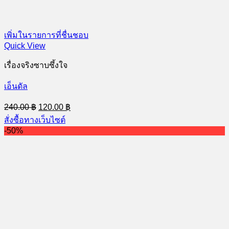
เพิ่มในรายการที่ชื่นชอบ
Quick View
เรื่องจริงซาบซึ้งใจ
เอ็นดัล
Original
Current
240.00
฿
120.00
฿
price
price
สั่งซื้อทางเว็บไซต์
was:
is:
-50%
240.00 ฿.
120.00 ฿.