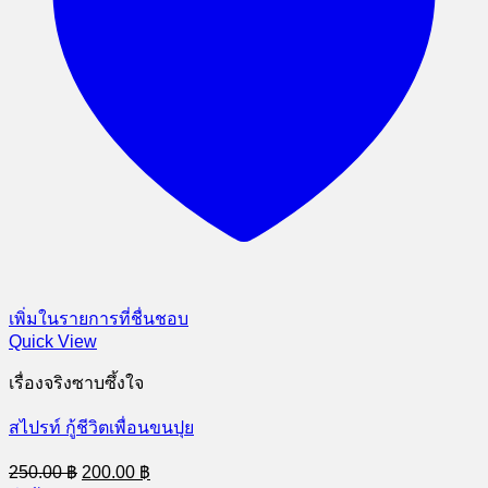
เพิ่มในรายการที่ชื่นชอบ
Quick View
เรื่องจริงซาบซึ้งใจ
สไปรท์ กู้ชีวิตเพื่อนขนปุย
Original
Current
250.00
฿
200.00
฿
price
price