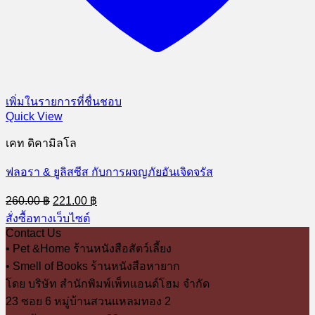
เพิ่มในรายการที่ชื่นชอบ
Quick View
เคท ดิคามิลโล
ฟลอรา & ยูลิสซีส กับการผจญภัยอันเจิดจรัส
Original
Current
260.00
฿
221.00
฿
price
price
สั่งซื้อทางเว็บไซต์
was:
is:
Contact Us
260.00 ฿.
221.00 ฿.
• Pet &Home ร้านหนังสือสัตว์เลี้ยง
• Smell of Books ร้านหนังสือหายาก
โดย บริษัท สำนักพิมพ์เพ็ทแอนด์โฮม จำกัด
23 ซอย 6 หมู่บ้านสวนแหลมทอง 2