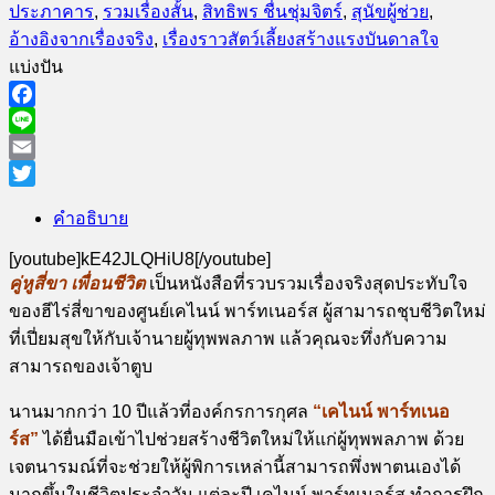
ประภาคาร
,
รวมเรื่องสั้น
,
สิทธิพร ชื่นชุ่มจิตร์
,
สุนัขผู้ช่วย
,
อ้างอิงจากเรื่องจริง
,
เรื่องราวสัตว์เลี้ยงสร้างแรงบันดาลใจ
แบ่งปัน
Facebook
Line
Email
Twitter
คำอธิบาย
[youtube]kE42JLQHiU8[/youtube]
คู่หูสี่ขา เพื่อนชีวิต
เป็นหนังสือที่รวบรวมเรื่องจริงสุดประทับใจ
ของฮีไร่สี่ขาของศูนย์เคไนน์ พาร์ทเนอร์ส ผู้สามารถชุบชีวิตใหม่
ที่เปี่ยมสุขให้กับเจ้านายผู้ทุพพลภาพ แล้วคุณจะทึ่งกับความ
สามารถของเจ้าตูบ
นานมากกว่า
10
ปีแล้วที่องค์กรการกุศล
“
เคไนน์ พาร์ทเนอ
ร์ส
”
ได้ยื่นมือเข้าไปช่วยสร้างชีวิตใหม่ให้แก่ผู้ทุพพลภาพ ด้วย
เจตนารมณ์ที่จะช่วยให้ผู้พิการเหล่านี้สามารถพึ่งพาตนเองได้
มากขึ้นในชีวิตประจำวัน แต่ละปี เคไนน์ พาร์ทเนอร์ส ทำการฝึก