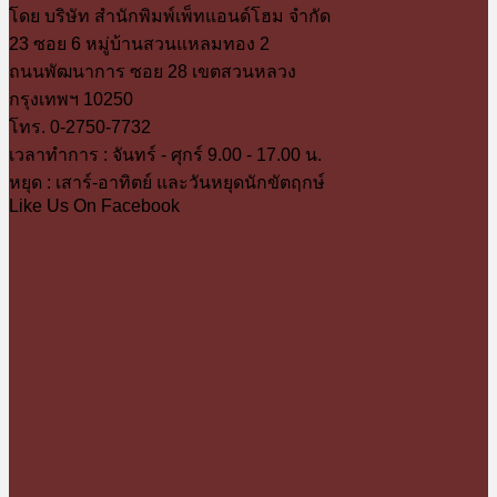
โดย บริษัท สำนักพิมพ์เพ็ทแอนด์โฮม จำกัด
23 ซอย 6 หมู่บ้านสวนแหลมทอง 2
ถนนพัฒนาการ ซอย 28 เขตสวนหลวง
กรุงเทพฯ 10250
โทร. 0-2750-7732
เวลาทำการ : จันทร์ - ศุกร์ 9.00 - 17.00 น.
หยุด : เสาร์-อาทิตย์ และวันหยุดนักขัตฤกษ์
Like Us On Facebook