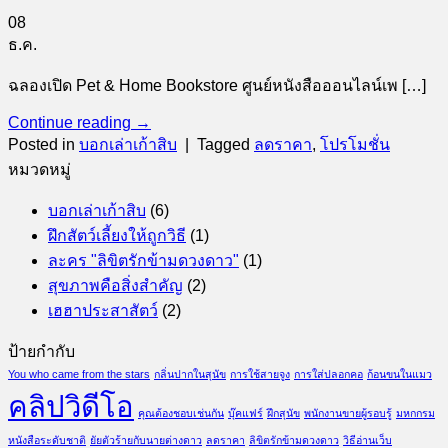
08
ธ.ค.
ฉลองเปิด Pet & Home Bookstore ศูนย์หนังสือออนไลน์เพ […]
Continue reading
→
Posted in
บอกเล่าเก้าสิบ
|
Tagged
ลดราคา
,
โปรโมชั่น
หมวดหมู่
บอกเล่าเก้าสิบ
(6)
ฝึกสัตว์เลี้ยงให้ถูกวิธี
(1)
ละคร "ลิขิตรักข้ามดวงดาว"
(1)
สุขภาพคือสิ่งสำคัญ
(2)
เฮฮาประสาสัตว์
(2)
ป้ายกำกับ
You who came from the stars
กลิ่นปากในสุนัข
การใช้สายจูง
การใส่ปลอกคอ
ก้อนขนในแมว
คลิปวิดีโอ
คุณต้องชอบเช่นกัน
บุ๊คแฟร์
ฝึกสุนัข
พนักงานขายผู้รอบรู้
มหกกรม
หนังสือระดับชาติ
ยัยตัวร้ายกับนายต่างดาว
ลดราคา
ลิขิตรักข้ามดวงดาว
วิธีอ่านเว็บ