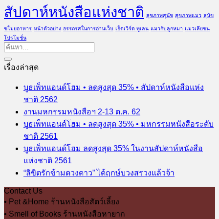
สัปดาห์หนังสือแห่งชาติ
สุขภาพสุนัข
สุขภาพแมว
สุนัข
ขโมยอาหาร
หน้าตัวอย่าง
อรรถรสในการอ่านเว็บ
เอ็ดเวิร์ด ทูเลน
แมวกับลูกหมา
แมวเลียขน
โปรโมชั่น
เรื่องล่าสุด
บูธเพ็ทแอนด์โฮม • ลดสูงสุด 35% • สัปดาห์หนังสือแห่ง
ชาติ 2562
งานมหกรรมหนังสือฯ 2-13 ต.ค. 62
บูธเพ็ทแอนด์โฮม • ลดสูงสุด 35% • มหกรรมหนังสือระดับ
ชาติ 2561
บูธเพ็ทแอนด์โฮม ลดสูงสุด 35% ในงานสัปดาห์หนังสือ
แห่งชาติ 2561
“ลิขิตรักข้ามดวงดาว” ได้ฤกษ์บวงสรวงแล้วจ้า
Contact Us
• Pet &Home ร้านหนังสือสัตว์เลี้ยง
• Smell of Books ร้านหนังสือหายาก