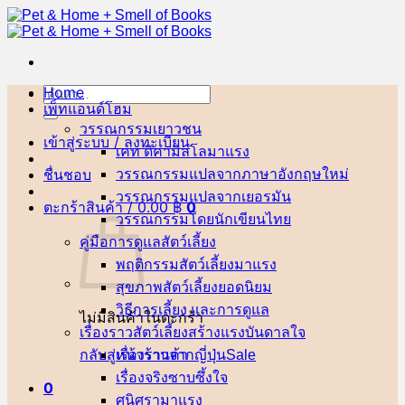
ข้าม
ไป
ยัง
เนื้อหา
Home
ค้นหา:
เพ็ทแอนด์โฮม
วรรณกรรมเยาวชน
เข้าสู่ระบบ / ลงทะเบียน
เคท ดิคามิลโล
ชื่นชอบ
วรรณกรรมแปลจากภาษาอังกฤษ
วรรณกรรมแปลจากเยอรมัน
ตะกร้าสินค้า /
0.00
฿
0
วรรณกรรมโดยนักเขียนไทย
คู่มือการดูแลสัตว์เลี้ยง
พฤติกรรมสัตว์เลี้ยง
สุขภาพสัตว์เลี้ยง
วิธีการเลี้ยง และการดูแล
ไม่มีสินค้าในตะกร้า
เรื่องราวสัตว์เลี้ยงสร้างแรงบันดาลใจ
กลับสู่หน้าร้านค้า
เรื่องราวจากญี่ปุ่น
เรื่องจริงซาบซึ้งใจ
0
ศนิศรา