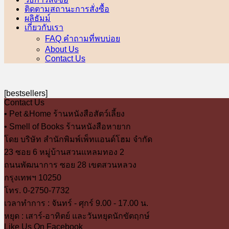
ติดตามสถานะการสั่งซื้อ
ผลิธัมม์
เกี่ยวกับเรา
FAQ คำถามที่พบบ่อย
About Us
Contact Us
[bestsellers]
Contact Us
• Pet &Home ร้านหนังสือสัตว์เลี้ยง
• Smell of Books ร้านหนังสือหายาก
โดย บริษัท สำนักพิมพ์เพ็ทแอนด์โฮม จำกัด
23 ซอย 6 หมู่บ้านสวนแหลมทอง 2
ถนนพัฒนาการ ซอย 28 เขตสวนหลวง
กรุงเทพฯ 10250
โทร. 0-2750-7732
เวลาทำการ : จันทร์ - ศุกร์ 9.00 - 17.00 น.
หยุด : เสาร์-อาทิตย์ และวันหยุดนักขัตฤกษ์
Like Us On Facebook