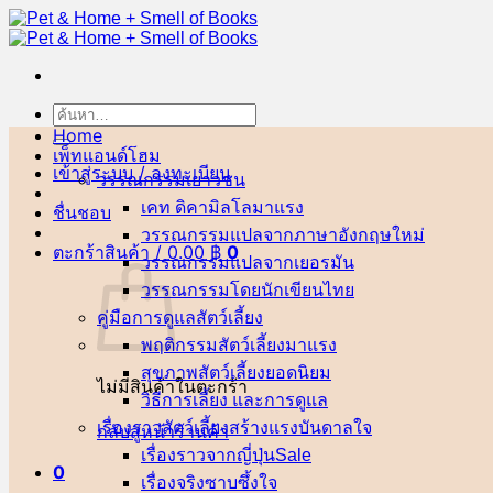
ข้าม
ไป
ยัง
เนื้อหา
ค้นหา:
Home
เพ็ทแอนด์โฮม
เข้าสู่ระบบ / ลงทะเบียน
วรรณกรรมเยาวชน
เคท ดิคามิลโล
ชื่นชอบ
วรรณกรรมแปลจากภาษาอังกฤษ
ตะกร้าสินค้า /
0.00
฿
0
วรรณกรรมแปลจากเยอรมัน
วรรณกรรมโดยนักเขียนไทย
คู่มือการดูแลสัตว์เลี้ยง
พฤติกรรมสัตว์เลี้ยง
สุขภาพสัตว์เลี้ยง
ไม่มีสินค้าในตะกร้า
วิธีการเลี้ยง และการดูแล
เรื่องราวสัตว์เลี้ยงสร้างแรงบันดาลใจ
กลับสู่หน้าร้านค้า
เรื่องราวจากญี่ปุ่น
0
เรื่องจริงซาบซึ้งใจ