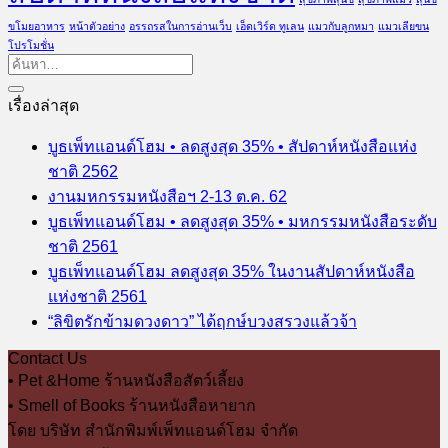
ขโมยอาหาร
หน้าตัวอย่าง
อรรถรสในการอ่านเว็บ
เอ็ดเวิร์ด ทูเลน
แมวกับลูกหมา
แมวเลียขน
โปรโมชั่น
เรื่องล่าสุด
บูธเพ็ทแอนด์โฮม • ลดสูงสุด 35% • สัปดาห์หนังสือแห่ง
ชาติ 2562
งานมหกรรมหนังสือฯ 2-13 ต.ค. 62
บูธเพ็ทแอนด์โฮม • ลดสูงสุด 35% • มหกรรมหนังสือระดับ
ชาติ 2561
บูธเพ็ทแอนด์โฮม ลดสูงสุด 35% ในงานสัปดาห์หนังสือ
แห่งชาติ 2561
“ลิขิตรักข้ามดวงดาว” ได้ฤกษ์บวงสรวงแล้วจ้า
Contact Us
• Pet &Home ร้านหนังสือสัตว์เลี้ยง
• Smell of Books ร้านหนังสือหายาก
โดย บริษัท สำนักพิมพ์เพ็ทแอนด์โฮม จำกัด