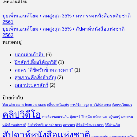
เพ็ทแอนด์โฮม
บูธเพ็ทแอนด์โฮม • ลดสูงสุด 35% • มหกรรมหนังสือระดับชาติ
2561
บูธเพ็ทแอนด์โฮม • ลดสูงสุด 35% • สัปดาห์หนังสือแห่งชาติ
2562
หมวดหมู่
บอกเล่าเก้าสิบ
(6)
ฝึกสัตว์เลี้ยงให้ถูกวิธี
(1)
ละคร "ลิขิตรักข้ามดวงดาว"
(1)
สุขภาพคือสิ่งสำคัญ
(2)
เฮฮาประสาสัตว์
(2)
ป้ายกำกับ
You who came from the stars
กลิ่นปากในสุนัข
การใช้สายจูง
การใส่ปลอกคอ
ก้อนขนในแมว
คลิปวิดีโอ
คุณต้องชอบเช่นกัน
บุ๊คแฟร์
ฝึกสุนัข
พนักงานขายผู้รอบรู้
มหกกรม
หนังสือระดับชาติ
ยัยตัวร้ายกับนายต่างดาว
ลดราคา
ลิขิตรักข้ามดวงดาว
วิธีอ่านเว็บ
สัปดาห์หนังสือแห่งชาติ
สุขภาพสุนัข
สุขภาพแมว
สุนัข