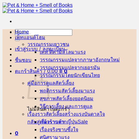
ข้าม
ไป
ยัง
เนื้อหา
Home
ค้นหา:
เพ็ทแอนด์โฮม
วรรณกรรมเยาวชน
เข้าสู่ระบบ / ลงทะเบียน
เคท ดิคามิลโล
ชื่นชอบ
วรรณกรรมแปลจากภาษาอังกฤษ
วรรณกรรมแปลจากเยอรมัน
ตะกร้าสินค้า /
0.00
฿
0
วรรณกรรมโดยนักเขียนไทย
คู่มือการดูแลสัตว์เลี้ยง
พฤติกรรมสัตว์เลี้ยง
สุขภาพสัตว์เลี้ยง
วิธีการเลี้ยง และการดูแล
ไม่มีสินค้าในตะกร้า
เรื่องราวสัตว์เลี้ยงสร้างแรงบันดาลใจ
กลับสู่หน้าร้านค้า
เรื่องราวจากญี่ปุ่น
เรื่องจริงซาบซึ้งใจ
0
ศนิศรา