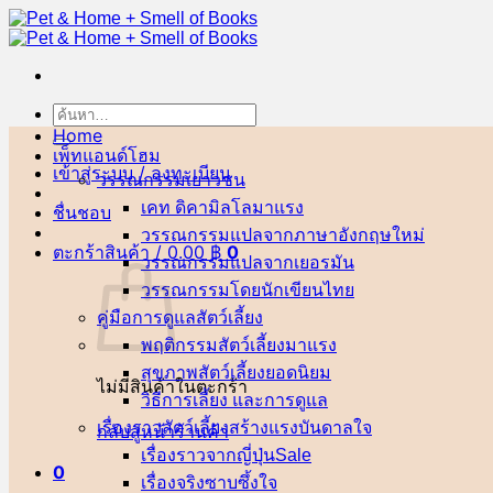
ข้าม
ไป
ยัง
เนื้อหา
ค้นหา:
Home
เพ็ทแอนด์โฮม
เข้าสู่ระบบ / ลงทะเบียน
วรรณกรรมเยาวชน
เคท ดิคามิลโล
ชื่นชอบ
วรรณกรรมแปลจากภาษาอังกฤษ
ตะกร้าสินค้า /
0.00
฿
0
วรรณกรรมแปลจากเยอรมัน
วรรณกรรมโดยนักเขียนไทย
คู่มือการดูแลสัตว์เลี้ยง
พฤติกรรมสัตว์เลี้ยง
สุขภาพสัตว์เลี้ยง
ไม่มีสินค้าในตะกร้า
วิธีการเลี้ยง และการดูแล
เรื่องราวสัตว์เลี้ยงสร้างแรงบันดาลใจ
กลับสู่หน้าร้านค้า
เรื่องราวจากญี่ปุ่น
0
เรื่องจริงซาบซึ้งใจ