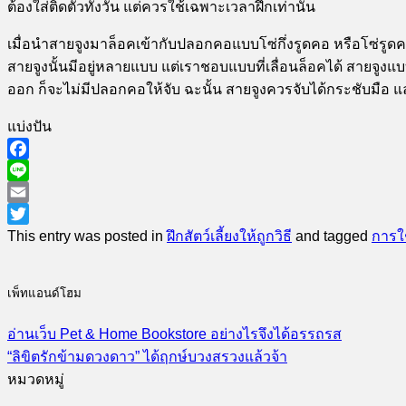
ต้องใส่ติดตัวทั้งวัน แต่ควรใช้เฉพาะเวลาฝึกเท่านั้น
เมื่อนำสายจูงมาล็อคเข้ากับปลอกคอแบบโซ่กึ่งรูดคอ หรือโซ่รูด
สายจูงนั้นมีอยู่หลายแบบ แต่เราชอบแบบที่เลื่อนล็อคได้ สายจูงแบ
ออก ก็จะไม่มีปลอกคอให้จับ ฉะนั้น สายจูงควรจับได้กระชับมือ
แบ่งปัน
Facebook
Line
Email
Twitter
This entry was posted in
ฝึกสัตว์เลี้ยงให้ถูกวิธี
and tagged
การใ
เพ็ทแอนด์โฮม
อ่านเว็บ Pet & Home Bookstore อย่างไรจึงได้อรรถรส
“ลิขิตรักข้ามดวงดาว” ได้ฤกษ์บวงสรวงแล้วจ้า
หมวดหมู่