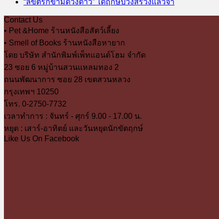
“ลิขิตรักข้ามดวงดาว” ได้ฤกษ์บวงสรวงแล้วจ้า
Contact Us
• Pet &Home ร้านหนังสือสัตว์เลี้ยง
• Smell of Books ร้านหนังสือหายาก
โดย บริษัท สำนักพิมพ์เพ็ทแอนด์โฮม จำกัด
23 ซอย 6 หมู่บ้านสวนแหลมทอง 2
ถนนพัฒนาการ ซอย 28 เขตสวนหลวง
กรุงเทพฯ 10250
โทร. 0-2750-7732
เวลาทำการ : จันทร์ - ศุกร์ 9.00 - 17.00 น.
หยุด : เสาร์-อาทิตย์ และวันหยุดนักขัตฤกษ์
Like Us On Facebook