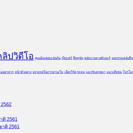
คลิปวิดีโอ
คุณต้องชอบเช่นกัน
บุ๊คแฟร์
ฝึกสุนัข
พนักงานขายผู้รอบรู้
มหกกรมหนังสือ
ขโมยอาหาร
หน้าตัวอย่าง
อรรถรสในการอ่านเว็บ
เอ็ดเวิร์ด ทูเลน
แมวกับลูกหมา
แมวเลียขน
โปรโมช
ิ 2562
าติ 2561
ชาติ 2561