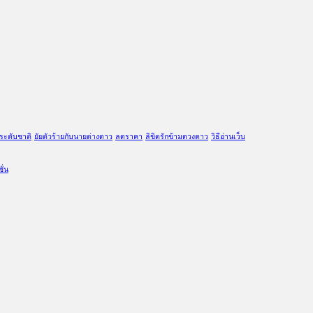
ระดับชาติ
ยัยตัวร้ายกับนายต่างดาว
ลดราคา
ลิขิตรักข้ามดวงดาว
วิธีอ่านเว็บ
ั่น