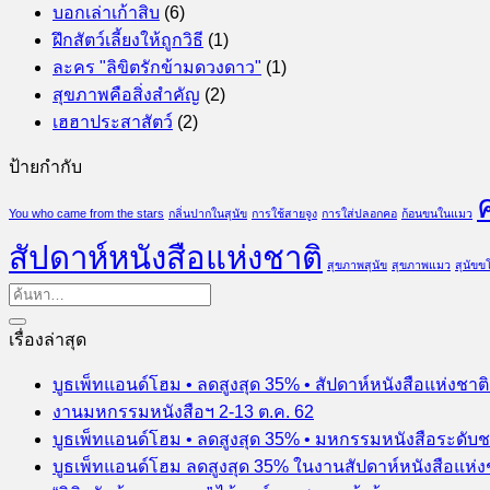
บอกเล่าเก้าสิบ
(6)
ฝึกสัตว์เลี้ยงให้ถูกวิธี
(1)
ละคร "ลิขิตรักข้ามดวงดาว"
(1)
สุขภาพคือสิ่งสำคัญ
(2)
เฮฮาประสาสัตว์
(2)
ป้ายกำกับ
You who came from the stars
กลิ่นปากในสุนัข
การใช้สายจูง
การใส่ปลอกคอ
ก้อนขนในแมว
สัปดาห์หนังสือแห่งชาติ
สุขภาพสุนัข
สุขภาพแมว
สุนัข
เรื่องล่าสุด
บูธเพ็ทแอนด์โฮม • ลดสูงสุด 35% • สัปดาห์หนังสือแห่งชาต
งานมหกรรมหนังสือฯ 2-13 ต.ค. 62
บูธเพ็ทแอนด์โฮม • ลดสูงสุด 35% • มหกรรมหนังสือระดับช
บูธเพ็ทแอนด์โฮม ลดสูงสุด 35% ในงานสัปดาห์หนังสือแห่ง