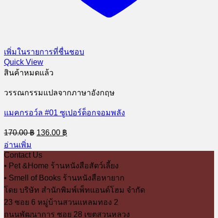
เพิ่มในรายการที่ชื่นชอบ
Quick View
สินค้าหมดแล้ว
วรรณกรรมแปลจากภาษาอังกฤษ
แมคกรอว์ล #01 ซูเปอร์ด็อกจอมพลัง
Original
Current
170.00
฿
136.00
฿
price
price
อ่านเพิ่ม
was:
is:
Contact Us
170.00 ฿.
136.00 ฿.
• Pet &Home ร้านหนังสือสัตว์เลี้ยง
• Smell of Books ร้านหนังสือหายาก
โดย บริษัท สำนักพิมพ์เพ็ทแอนด์โฮม จำกัด
23 ซอย 6 หมู่บ้านสวนแหลมทอง 2
ถนนพัฒนาการ ซอย 28 เขตสวนหลวง