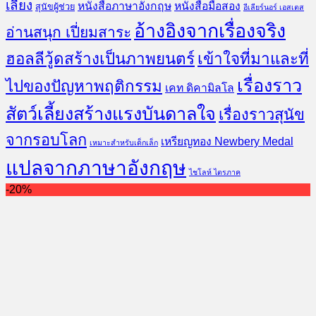
เลี้ยง
หนังสือภาษาอังกฤษ
หนังสือมือสอง
สุนัขผู้ช่วย
อีเลียร์นอร์ เอสเตส
อ้างอิงจากเรื่องจริง
อ่านสนุก เปี่ยมสาระ
ฮอลลีวู้ดสร้างเป็นภาพยนตร์
เข้าใจที่มาและที่
เรื่องราว
ไปของปัญหาพฤติกรรม
เคท ดิคามิลโล
สัตว์เลี้ยงสร้างแรงบันดาลใจ
เรื่องราวสุนัข
จากรอบโลก
เหรียญทอง Newbery Medal
เหมาะสำหรับเด็กเล็ก
แปลจากภาษาอังกฤษ
ไชโลห์ ไตรภาค
-20%