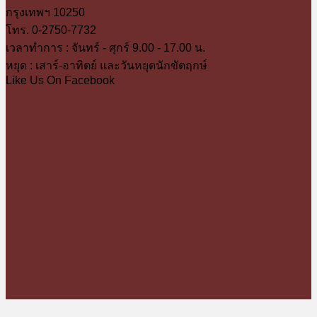
กรุงเทพฯ 10250
โทร. 0-2750-7732
เวลาทำการ : จันทร์ - ศุกร์ 9.00 - 17.00 น.
หยุด : เสาร์-อาทิตย์ และวันหยุดนักขัตฤกษ์
Like Us On Facebook