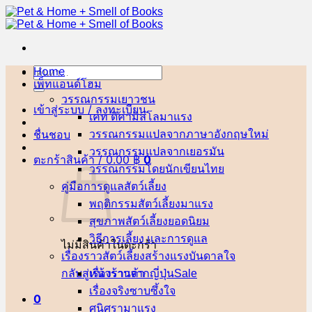
ข้าม
ไป
ยัง
เนื้อหา
Home
ค้นหา:
เพ็ทแอนด์โฮม
วรรณกรรมเยาวชน
เข้าสู่ระบบ / ลงทะเบียน
เคท ดิคามิลโล
ชื่นชอบ
วรรณกรรมแปลจากภาษาอังกฤษ
วรรณกรรมแปลจากเยอรมัน
ตะกร้าสินค้า /
0.00
฿
0
วรรณกรรมโดยนักเขียนไทย
คู่มือการดูแลสัตว์เลี้ยง
พฤติกรรมสัตว์เลี้ยง
สุขภาพสัตว์เลี้ยง
วิธีการเลี้ยง และการดูแล
ไม่มีสินค้าในตะกร้า
เรื่องราวสัตว์เลี้ยงสร้างแรงบันดาลใจ
กลับสู่หน้าร้านค้า
เรื่องราวจากญี่ปุ่น
เรื่องจริงซาบซึ้งใจ
0
ศนิศรา