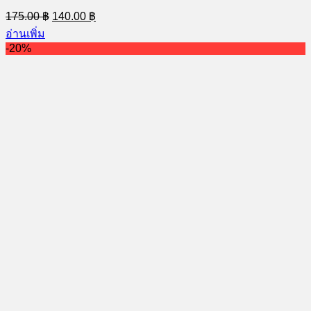
Original
Current
175.00
฿
140.00
฿
price
price
อ่านเพิ่ม
was:
is:
-20%
175.00 ฿.
140.00 ฿.