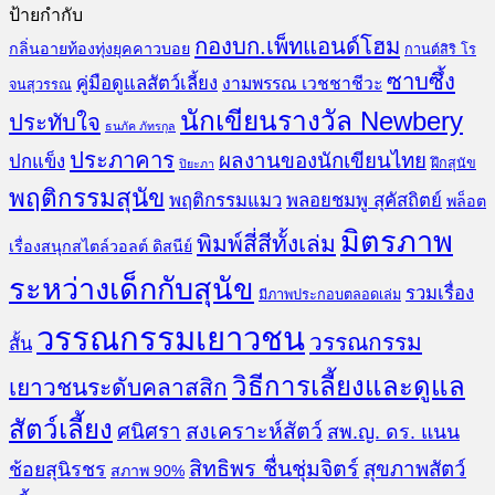
ป้ายกำกับ
กองบก.เพ็ทแอนด์โฮม
กลิ่นอายท้องทุ่งยุคคาวบอย
กานต์สิริ โร
ซาบซึ้ง
คู่มือดูแลสัตว์เลี้ยง
งามพรรณ เวชชาชีวะ
จนสุวรรณ
นักเขียนรางวัล Newbery
ประทับใจ
ธนภัค ภัทรกุล
ประภาคาร
ผลงานของนักเขียนไทย
ปกแข็ง
ฝึกสุนัข
ปิยะภา
พฤติกรรมสุนัข
พฤติกรรมแมว
พลอยชมพู สุคัสถิตย์
พล็อต
มิตรภาพ
พิมพ์สี่สีทั้งเล่ม
เรื่องสนุกสไตล์วอลต์ ดิสนีย์
ระหว่างเด็กกับสุนัข
รวมเรื่อง
มีภาพประกอบตลอดเล่ม
วรรณกรรมเยาวชน
วรรณกรรม
สั้น
วิธีการเลี้ยงและดูแล
เยาวชนระดับคลาสสิก
สัตว์เลี้ยง
สงเคราะห์สัตว์
ศนิศรา
สพ.ญ. ดร. แนน
สิทธิพร ชื่นชุ่มจิตร์
สุขภาพสัตว์
ช้อยสุนิรชร
สภาพ 90%