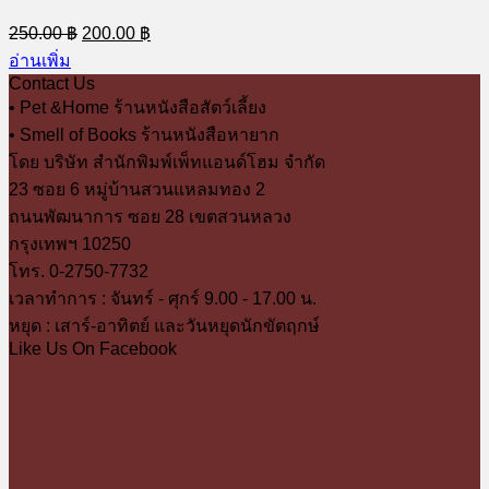
Original
Current
250.00
฿
200.00
฿
price
price
อ่านเพิ่ม
was:
is:
Contact Us
250.00 ฿.
200.00 ฿.
• Pet &Home ร้านหนังสือสัตว์เลี้ยง
• Smell of Books ร้านหนังสือหายาก
โดย บริษัท สำนักพิมพ์เพ็ทแอนด์โฮม จำกัด
23 ซอย 6 หมู่บ้านสวนแหลมทอง 2
ถนนพัฒนาการ ซอย 28 เขตสวนหลวง
กรุงเทพฯ 10250
โทร. 0-2750-7732
เวลาทำการ : จันทร์ - ศุกร์ 9.00 - 17.00 น.
หยุด : เสาร์-อาทิตย์ และวันหยุดนักขัตฤกษ์
Like Us On Facebook