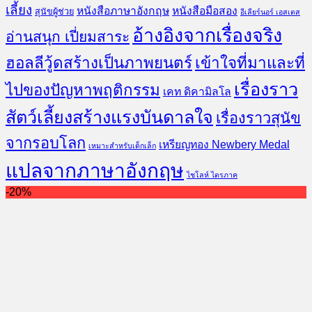
เลี้ยง
หนังสือภาษาอังกฤษ
หนังสือมือสอง
สุนัขผู้ช่วย
อีเลียร์นอร์ เอสเตส
อ้างอิงจากเรื่องจริง
อ่านสนุก เปี่ยมสาระ
ฮอลลีวู้ดสร้างเป็นภาพยนตร์
เข้าใจที่มาและที่
เรื่องราว
ไปของปัญหาพฤติกรรม
เคท ดิคามิลโล
สัตว์เลี้ยงสร้างแรงบันดาลใจ
เรื่องราวสุนัข
จากรอบโลก
เหรียญทอง Newbery Medal
เหมาะสำหรับเด็กเล็ก
แปลจากภาษาอังกฤษ
ไชโลห์ ไตรภาค
-20%