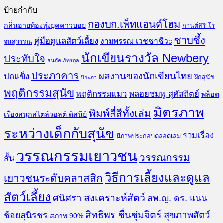
ป้ายกำกับ
กองบก.เพ็ทแอนด์โฮม
กลิ่นอายท้องทุ่งยุคคาวบอย
กานต์สิริ โร
ซาบซึ้ง
คู่มือดูแลสัตว์เลี้ยง
งามพรรณ เวชชาชีวะ
จนสุวรรณ
นักเขียนรางวัล Newbery
ประทับใจ
ธนภัค ภัทรกุล
ประภาคาร
ผลงานของนักเขียนไทย
ปกแข็ง
ฝึกสุนัข
ปิยะภา
พฤติกรรมสุนัข
พฤติกรรมแมว
พลอยชมพู สุคัสถิตย์
พล็อต
มิตรภาพ
พิมพ์สี่สีทั้งเล่ม
เรื่องสนุกสไตล์วอลต์ ดิสนีย์
ระหว่างเด็กกับสุนัข
รวมเรื่อง
มีภาพประกอบตลอดเล่ม
วรรณกรรมเยาวชน
วรรณกรรม
สั้น
วิธีการเลี้ยงและดูแล
เยาวชนระดับคลาสสิก
สัตว์เลี้ยง
สงเคราะห์สัตว์
ศนิศรา
สพ.ญ. ดร. แนน
สิทธิพร ชื่นชุ่มจิตร์
สุขภาพสัตว์
ช้อยสุนิรชร
สภาพ 90%