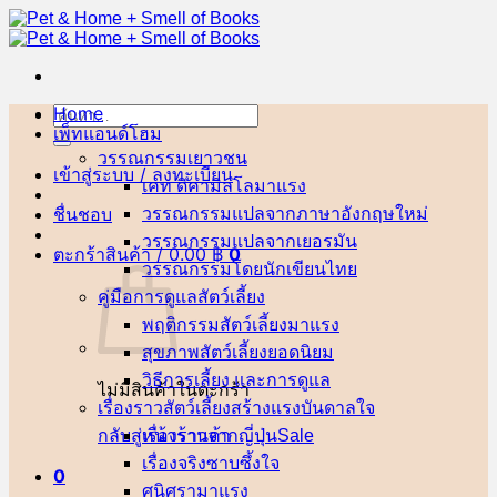
ข้าม
ไป
ยัง
เนื้อหา
Home
ค้นหา:
เพ็ทแอนด์โฮม
วรรณกรรมเยาวชน
เข้าสู่ระบบ / ลงทะเบียน
เคท ดิคามิลโล
ชื่นชอบ
วรรณกรรมแปลจากภาษาอังกฤษ
วรรณกรรมแปลจากเยอรมัน
ตะกร้าสินค้า /
0.00
฿
0
วรรณกรรมโดยนักเขียนไทย
คู่มือการดูแลสัตว์เลี้ยง
พฤติกรรมสัตว์เลี้ยง
สุขภาพสัตว์เลี้ยง
วิธีการเลี้ยง และการดูแล
ไม่มีสินค้าในตะกร้า
เรื่องราวสัตว์เลี้ยงสร้างแรงบันดาลใจ
กลับสู่หน้าร้านค้า
เรื่องราวจากญี่ปุ่น
เรื่องจริงซาบซึ้งใจ
0
ศนิศรา