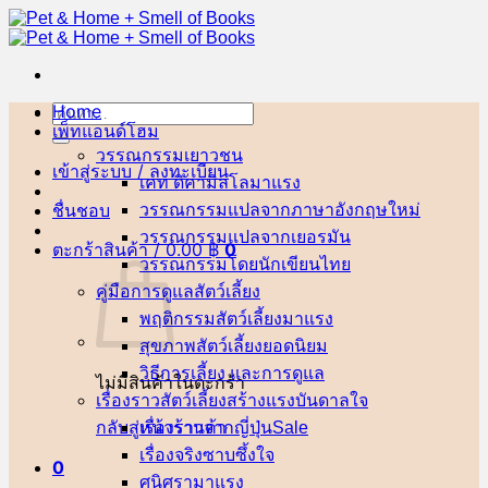
ข้าม
ไป
ยัง
เนื้อหา
Home
ค้นหา:
เพ็ทแอนด์โฮม
วรรณกรรมเยาวชน
เข้าสู่ระบบ / ลงทะเบียน
เคท ดิคามิลโล
ชื่นชอบ
วรรณกรรมแปลจากภาษาอังกฤษ
วรรณกรรมแปลจากเยอรมัน
ตะกร้าสินค้า /
0.00
฿
0
วรรณกรรมโดยนักเขียนไทย
คู่มือการดูแลสัตว์เลี้ยง
พฤติกรรมสัตว์เลี้ยง
สุขภาพสัตว์เลี้ยง
วิธีการเลี้ยง และการดูแล
ไม่มีสินค้าในตะกร้า
เรื่องราวสัตว์เลี้ยงสร้างแรงบันดาลใจ
กลับสู่หน้าร้านค้า
เรื่องราวจากญี่ปุ่น
เรื่องจริงซาบซึ้งใจ
0
ศนิศรา