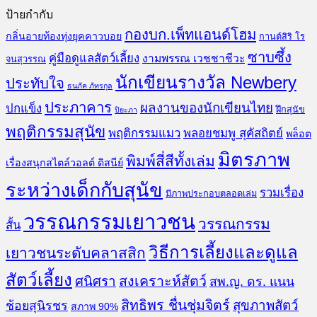
ป้ายกำกับ
กองบก.เพ็ทแอนด์โฮม
กลิ่นอายท้องทุ่งยุคคาวบอย
กานต์สิริ โร
ซาบซึ้ง
คู่มือดูแลสัตว์เลี้ยง
งามพรรณ เวชชาชีวะ
จนสุวรรณ
นักเขียนรางวัล Newbery
ประทับใจ
ธนภัค ภัทรกุล
ประภาคาร
ผลงานของนักเขียนไทย
ปกแข็ง
ฝึกสุนัข
ปิยะภา
พฤติกรรมสุนัข
พฤติกรรมแมว
พลอยชมพู สุคัสถิตย์
พล็อต
มิตรภาพ
พิมพ์สี่สีทั้งเล่ม
เรื่องสนุกสไตล์วอลต์ ดิสนีย์
ระหว่างเด็กกับสุนัข
รวมเรื่อง
มีภาพประกอบตลอดเล่ม
วรรณกรรมเยาวชน
วรรณกรรม
สั้น
วิธีการเลี้ยงและดูแล
เยาวชนระดับคลาสสิก
สัตว์เลี้ยง
สงเคราะห์สัตว์
ศนิศรา
สพ.ญ. ดร. แนน
สิทธิพร ชื่นชุ่มจิตร์
สุขภาพสัตว์
ช้อยสุนิรชร
สภาพ 90%