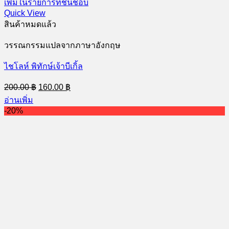
เพิ่มในรายการที่ชื่นชอบ
Quick View
สินค้าหมดแล้ว
วรรณกรรมแปลจากภาษาอังกฤษ
ไชโลห์ พิทักษ์เจ้าบีเกิ้ล
Original
Current
200.00
฿
160.00
฿
price
price
อ่านเพิ่ม
was:
is:
-20%
200.00 ฿.
160.00 ฿.