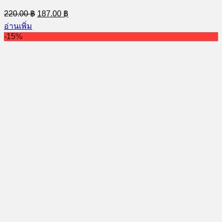
Original
Current
220.00
฿
187.00
฿
price
price
อ่านเพิ่ม
was:
is:
-15%
220.00 ฿.
187.00 ฿.