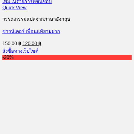
เพิ่มในรายการที่ชื่นชอบ
Quick View
วรรณกรรมแปลจากภาษาอังกฤษ
ซาวน์เดอร์ เพื่อนแท้ยามยาก
Original
Current
150.00
฿
120.00
฿
price
price
สั่งซื้อทางเว็บไซต์
was:
is:
-20%
150.00 ฿.
120.00 ฿.