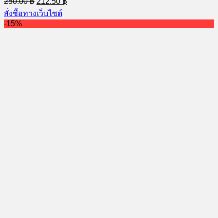
250.00
฿
212.50
฿
price
price
สั่งซื้อทางเว็บไซต์
was:
is:
-15%
250.00 ฿.
212.50 ฿.