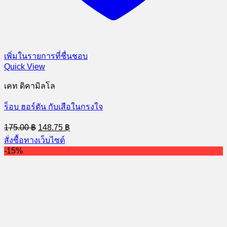
เพิ่มในรายการที่ชื่นชอบ
Quick View
เคท ดิคามิลโล
ร็อบ ฮอร์ตัน กับเสือในกรงใจ
Original
Current
175.00
฿
148.75
฿
price
price
สั่งซื้อทางเว็บไซต์
was:
is:
-15%
175.00 ฿.
148.75 ฿.