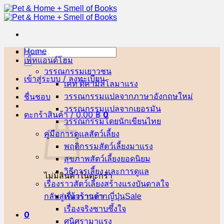
ข้าม
ไป
ยัง
เนื้อหา
Home
ค้นหา:
เพ็ทแอนด์โฮม
วรรณกรรมเยาวชน
เข้าสู่ระบบ / ลงทะเบียน
เคท ดิคามิลโล
ชื่นชอบ
วรรณกรรมแปลจากภาษาอังกฤษ
วรรณกรรมแปลจากเยอรมัน
ตะกร้าสินค้า /
0.00
฿
0
วรรณกรรมโดยนักเขียนไทย
คู่มือการดูแลสัตว์เลี้ยง
พฤติกรรมสัตว์เลี้ยง
สุขภาพสัตว์เลี้ยง
วิธีการเลี้ยง และการดูแล
ไม่มีสินค้าในตะกร้า
เรื่องราวสัตว์เลี้ยงสร้างแรงบันดาลใจ
กลับสู่หน้าร้านค้า
เรื่องราวจากญี่ปุ่น
เรื่องจริงซาบซึ้งใจ
0
ศนิศรา