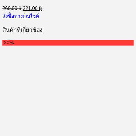
Original
Current
260.00
฿
221.00
฿
price
price
สั่งซื้อทางเว็บไซต์
was:
is:
260.00 ฿.
221.00 ฿.
สินค้าที่เกี่ยวข้อง
-20%