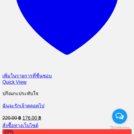
เพิ่มในรายการที่ชื่นชอบ
Quick View
ปกิณกะประทับใจ
ฉันจะรักเจ้าตลอดไป
Original
Current
220.00
฿
176.00
฿
price
price
สั่งซื้อทางเว็บไซต์
was:
is:
-20%
220.00 ฿.
176.00 ฿.