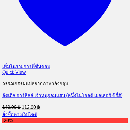
เพิ่มในรายการที่ชื่นชอบ
Quick View
วรรณกรรมแปลจากภาษาอังกฤษ
ลิตเติล อาร์ลิสส์ เจ้าหนูจอมแสบ (หนึ่งในโอลด์ เยลเลอร์ ซีรี่ส์)
Original
Current
140.00
฿
112.00
฿
price
price
สั่งซื้อทางเว็บไซต์
was:
is:
-20%
140.00 ฿.
112.00 ฿.