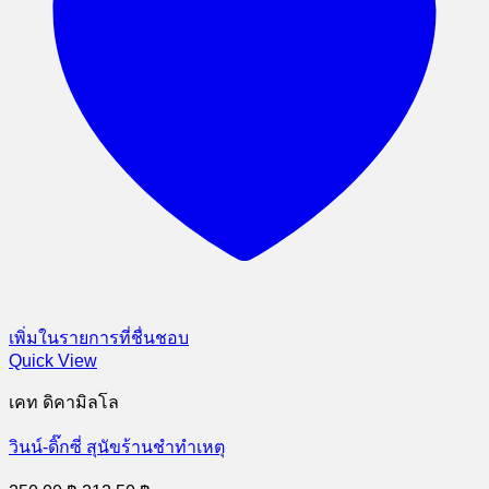
เพิ่มในรายการที่ชื่นชอบ
Quick View
เคท ดิคามิลโล
วินน์-ดิ๊กซี่ สุนัขร้านชำทำเหตุ
Original
Current