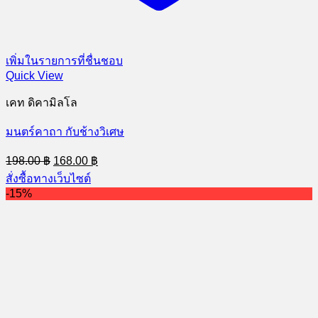
เพิ่มในรายการที่ชื่นชอบ
Quick View
เคท ดิคามิลโล
มนตร์คาถา กับช้างวิเศษ
Original
Current
198.00
฿
168.00
฿
price
price
สั่งซื้อทางเว็บไซต์
was:
is:
-15%
198.00 ฿.
168.00 ฿.