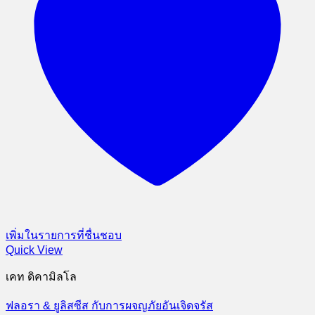
เพิ่มในรายการที่ชื่นชอบ
Quick View
เคท ดิคามิลโล
ฟลอรา & ยูลิสซีส กับการผจญภัยอันเจิดจรัส