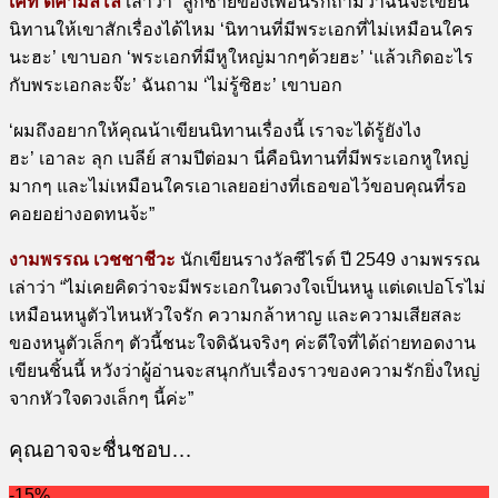
เคท ดิคามิลโล
เล่าว่า “ลูกชายของเพื่อนรักถามว่าฉันจะเขียน
นิทานให้เขาสักเรื่องได้ไหม ‘นิทานที่มีพระเอกที่ไม่เหมือนใคร
นะฮะ’ เขาบอก ‘พระเอกที่มีหูใหญ่มากๆด้วยฮะ’ ‘แล้วเกิดอะไร
กับพระเอกละจ๊ะ’ ฉันถาม ‘ไม่รู้ซิฮะ’ เขาบอก
‘ผมถึงอยากให้คุณน้าเขียนนิทานเรื่องนี้ เราจะได้รู้ยังไง
ฮะ’ เอาละ ลุก เบลีย์ สามปีต่อมา นี่คือนิทานที่มีพระเอกหูใหญ่
มากๆ และไม่เหมือนใครเอาเลยอย่างที่เธอขอไว้ขอบคุณที่รอ
คอยอย่างอดทนจ้ะ”
งามพรรณ เวชชาชีวะ
นักเขียนรางวัลซีไรต์ ปี 2549 งามพรรณ
เล่าว่า “ไม่เคยคิดว่าจะมีพระเอกในดวงใจเป็นหนู แต่เดเปอโรไม่
เหมือนหนูตัวไหนหัวใจรัก ความกล้าหาญ และความเสียสละ
ของหนูตัวเล็กๆ ตัวนี้ชนะใจดิฉันจริงๆ ค่ะดีใจที่ได้ถ่ายทอดงาน
เขียนชิ้นนี้ หวังว่าผู้อ่านจะสนุกกับเรื่องราวของความรักยิ่งใหญ่
จากหัวใจดวงเล็กๆ นี้ค่ะ”
คุณอาจจะชื่นชอบ…
-15%