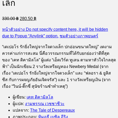
เล็ก
Original
Current
330.00
฿
280.50
฿
price
price
was:
is:
หน้าตัวอย่าง
Do not specify content here, it will be hidden
330.00 ฿.
280.50 ฿.
due to Popup “Anylink” option.
ชมตัวอย่างภาพยนตร์
“เดเปอโร รักยิ่งใหญ่จากใจดวงเล็ก ปกอ่อนขนาดใหญ่” งดงาม
ควรค่าแก่การสะสม นี่คือวรรณกรรมที่ได้รับยกย่องว่าดีที่สุด
ของ “เคท ดิคามิลโล” ผู้แต่ง “เอ็ดเวิร์ด ทูเลน ตามหาหัวใจไกลสุด
ฟ้า” เป็นนักเขียน 2 รางวัลเหรียญทอง Newbery Medal (จาก
เรื่อง “เดเปอโร รักยิ่งใหญ่จากใจดวงเล็ก” และ “ฟลอรา & ยูลิส
ซีส กับการผจญภัยอันเจิดจรัส”) และ 1 รางวัลเหรียญเงิน (จาก
เรื่อง “วินน์-ดิ๊กซี่ สุนัขร้านชำทำเหตุ”)
ผู้เขียน
:
เคท ดิคามิลโล
ผู้แปล
:
งามพรรณ เวชชาชีวะ
แปลจาก
:
The Tale of Despereaux
ภาพประกอบ
:
ทิมอธี เบซิล อีริง