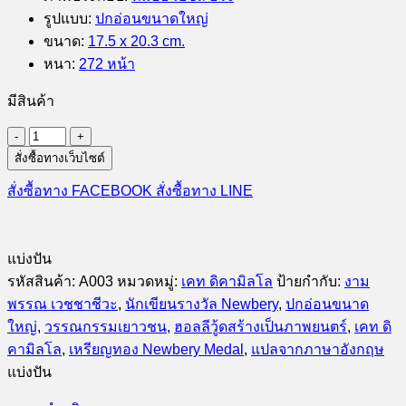
รูปแบบ
:
ปกอ่อนขนาดใหญ่
ขนาด
:
17.5 x 20.3 cm.
หนา
:
272 หน้า
มีสินค้า
จำนวน
สั่งซื้อทางเว็บไซต์
เดเปอ
โร
สั่งซื้อทาง FACEBOOK
สั่งซื้อทาง LINE
รัก
ยิ่ง
ใหญ่
แบ่งปัน
จาก
รหัสสินค้า:
A003
หมวดหมู่:
เคท ดิคามิลโล
ป้ายกำกับ:
งาม
ใจ
พรรณ เวชชาชีวะ
,
นักเขียนรางวัล Newbery
,
ปกอ่อนขนาด
ดวง
ใหญ่
,
วรรณกรรมเยาวชน
,
ฮอลลีวู้ดสร้างเป็นภาพยนตร์
,
เคท ดิ
เล็ก
คามิลโล
,
เหรียญทอง Newbery Medal
,
แปลจากภาษาอังกฤษ
ชิ้น
แบ่งปัน