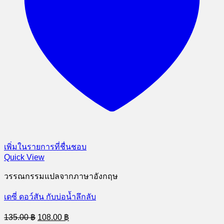
เพิ่มในรายการที่ชื่นชอบ
Quick View
วรรณกรรมแปลจากภาษาอังกฤษ
เดซี่ ดอว์สัน กับบ่อน้ำลึกลับ
Original
Current
135.00
฿
108.00
฿
price
price