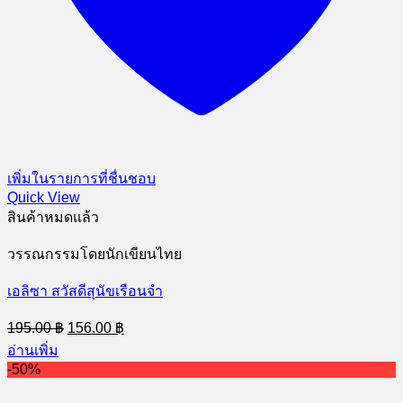
เพิ่มในรายการที่ชื่นชอบ
Quick View
สินค้าหมดแล้ว
วรรณกรรมโดยนักเขียนไทย
เอลิซา สวัสดีสุนัขเรือนจำ
Original
Current
195.00
฿
156.00
฿
price
price
อ่านเพิ่ม
was:
is:
-50%
195.00 ฿.
156.00 ฿.