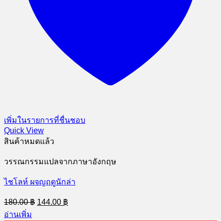
เพิ่มในรายการที่ชื่นชอบ
Quick View
สินค้าหมดแล้ว
วรรณกรรมแปลจากภาษาอังกฤษ
ไชโลห์ ผจญฤดูนักล่า
Original
Current
180.00
฿
144.00
฿
price
price
อ่านเพิ่ม
was:
is: