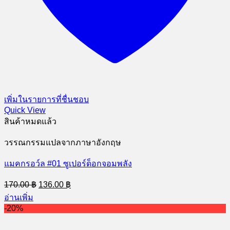
เพิ่มในรายการที่ชื่นชอบ
Quick View
สินค้าหมดแล้ว
วรรณกรรมแปลจากภาษาอังกฤษ
แมคกรอว์ล #01 ซูเปอร์ด็อกจอมพลัง
Original
Current
170.00
฿
136.00
฿
price
price
อ่านเพิ่ม
was:
is:
-20%
170.00 ฿.
136.00 ฿.