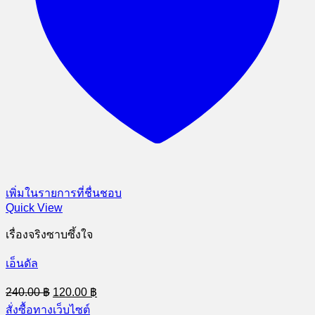
เพิ่มในรายการที่ชื่นชอบ
Quick View
เรื่องจริงซาบซึ้งใจ
เอ็นดัล
Original
Current
240.00
฿
120.00
฿
price
price
สั่งซื้อทางเว็บไซต์
was:
is: