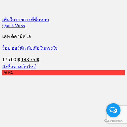
เพิ่มในรายการที่ชื่นชอบ
Quick View
เคท ดิคามิลโล
ร็อบ ฮอร์ตัน กับเสือในกรงใจ
Original
Current
175.00
฿
148.75
฿
price
price
สั่งซื้อทางเว็บไซต์
was:
is:
-50%
175.00 ฿.
148.75 ฿.