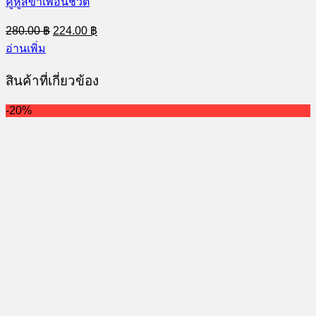
คู่หูสี่ขาเพื่อนชีวิต
Original
Current
280.00
฿
224.00
฿
price
price
อ่านเพิ่ม
was:
is:
280.00 ฿.
224.00 ฿.
สินค้าที่เกี่ยวข้อง
-20%