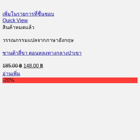
เพิ่มในรายการที่ชื่นชอบ
Quick View
สินค้าหมดแล้ว
วรรณกรรมแปลจากภาษาอังกฤษ
ซานต้าสี่ขา ตอนหลงทางกลางป่าเขา
Original
Current
185.00
฿
148.00
฿
price
price
อ่านเพิ่ม
was:
is:
-20%
185.00 ฿.
148.00 ฿.