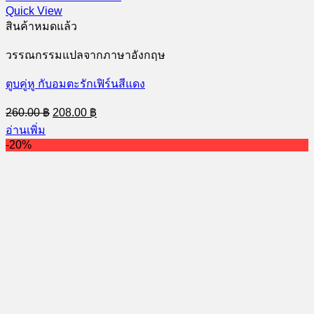
Quick View
สินค้าหมดแล้ว
วรรณกรรมแปลจากภาษาอังกฤษ
ตูบคู่หู กับอมตะรักเฟิร์นสีแดง
Original
Current
260.00
฿
208.00
฿
price
price
อ่านเพิ่ม
was:
is:
-20%
260.00 ฿.
208.00 ฿.