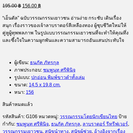
Original
Current
195.00
฿
156.00
฿
price
price
was:
is:
“เอ็นดัล” ฉบับวรรณกรรมเยาวชน อ่านง่าย กระชับ เดินเรื่อง
195.00 ฿.
156.00 ฿.
สนุก เรื่องราวของเจ้าลาบราดอร์สีเหลืองทอง ผู้ชุบชีวิตใหม่ให้
คู่หูผู้ทุพพลภาพ ในรูปแบบวรรณกรรมเยาวชนที่จะทำให้คุณทึ่ง
และซึ้งใจในความผูกพันและความสามารถอันแสนประทับใจ
ผู้เขียน
:
ธนภัค ภัทรกุล
ภาพประกอบ
:
ชมพูนุท ศรีพินิจ
รูปแบบ
:
ปกอ่อน พิมพ์ขาวดำทั้งเล่ม
ขนาด
:
14.5 x 19.8 cm.
หนา
:
156
สินค้าหมดแล้ว
รหัสสินค้า:
G106
หมวดหมู่:
วรรณกรรมโดยนักเขียนไทย
ป้าย
กำกับ:
ชมพูนุท ศรีพินิจ
,
ธนภัค ภัทรกุล
,
ลาบราดอร์ รีทรีฟเวอร์
,
วรรณกรรมเยาวชน
,
สุนัขนำทาง
,
สุนัขผู้ช่วย
,
อ้างอิงจากเรื่อง