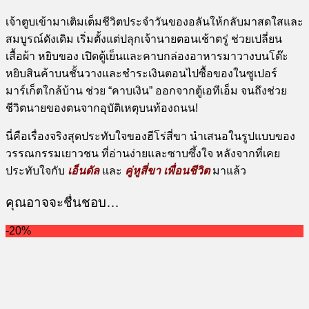
เจ้าตูบเข้ามาเติมเต็มชีวิตประจำวันของอลันให้กลับมาสดใสและ
สมบูรณ์ดังเดิม เริ่มตั้งแต่ปลุกเจ้านายตอนเช้าตรู่ ช่วยเปลี่ยน
เสื้อผ้า หยิบของ เปิดตู้เย็นและคาบกล่องอาหารมาวางบนโต๊ะ
หยิบสินค้าบนชั้นวางและชำระเงินตอนไปซื้อของในซูเปอร์
มาร์เก็ตใกล้บ้าน ช่วย “คาบเงิน” ออกจากตู้เอทีเอ็ม จนถึงช่วย
ชีวิตนายของตนจากอุบัติเหตุบนท้องถนน!
นี่คือเรื่องจริงสุดประทับใจของฮีโร่สี่ขา นำเสนอในรูปแบบของ
วรรณกรรมเยาวชน ที่อ่านง่ายและซาบซึ้งใจ หลังจากที่เคย
ประทับใจกับ
เอ็นดัล
และ
คู่หูสี่ขา เพื่อนชีวิต
มาแล้ว
คุณอาจจะชื่นชอบ…
-20%