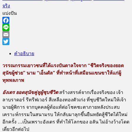
จริง
แบ่งปัน
Facebook
Line
Email
Twitter
คำอธิบาย
วรรณกรรมเยาวชนที่ได้แรงบันดาลใจจาก “ชีวิตจริงของยอด
สุนัขผู้ช่วย” นาม “เอ็นดัล” ที่ทำหน้าที่เสมือนแขนขาให้แก่ผู้
ทุพพลภาพ
อังเดร ยอดสุนัขคู่หูผู้ชุบชีวิต
สร้างสรรค์จากเรื่องจริงของ เจ้า
ลาบราดอร์ รีทรีฟเวอร์ สีเหลืองทองตัวเก่ง ที่ชุบชีวิตใหม่ให้เจ้า
นายผู้พิการ จากบุคคลผู้ท้อแท้ต่อโชคชะตาภายหลังประสบ
เคราะห์กรรมในสนามรบ ให้กลับมาลุกขึ้นยืนหยัดสู้ชีวิตได้ใหม่
อีกครั้ง …เป็นเพราะอังเดร ที่ทำให้โลกของ อลัน ไม่อ้างว้างโดด
เดี่ยวอีกต่อไป