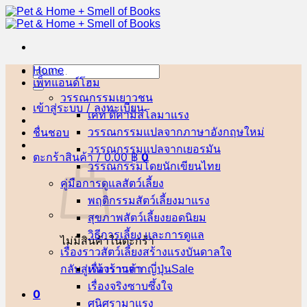
ข้าม
ไป
ยัง
เนื้อหา
Home
ค้นหา:
เพ็ทแอนด์โฮม
วรรณกรรมเยาวชน
เข้าสู่ระบบ / ลงทะเบียน
เคท ดิคามิลโล
ชื่นชอบ
วรรณกรรมแปลจากภาษาอังกฤษ
วรรณกรรมแปลจากเยอรมัน
ตะกร้าสินค้า /
0.00
฿
0
วรรณกรรมโดยนักเขียนไทย
คู่มือการดูแลสัตว์เลี้ยง
พฤติกรรมสัตว์เลี้ยง
สุขภาพสัตว์เลี้ยง
วิธีการเลี้ยง และการดูแล
ไม่มีสินค้าในตะกร้า
เรื่องราวสัตว์เลี้ยงสร้างแรงบันดาลใจ
กลับสู่หน้าร้านค้า
เรื่องราวจากญี่ปุ่น
เรื่องจริงซาบซึ้งใจ
0
ศนิศรา