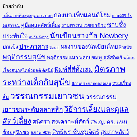
ป้ายกำกับ
กองบก.เพ็ทแอนด์โฮม
กลิ่นอายท้องทุ่งยุคคาวบอย
กานต์สิริ โร
ซาบซึ้ง
คู่มือดูแลสัตว์เลี้ยง
งามพรรณ เวชชาชีวะ
จนสุวรรณ
นักเขียนรางวัล Newbery
ประทับใจ
ธนภัค ภัทรกุล
ประภาคาร
ผลงานของนักเขียนไทย
ปกแข็ง
ฝึกสุนัข
ปิยะภา
พฤติกรรมสุนัข
พฤติกรรมแมว
พลอยชมพู สุคัสถิตย์
พล็อต
มิตรภาพ
พิมพ์สี่สีทั้งเล่ม
เรื่องสนุกสไตล์วอลต์ ดิสนีย์
ระหว่างเด็กกับสุนัข
รวมเรื่อง
มีภาพประกอบตลอดเล่ม
วรรณกรรมเยาวชน
วรรณกรรม
สั้น
วิธีการเลี้ยงและดูแล
เยาวชนระดับคลาสสิก
สัตว์เลี้ยง
สงเคราะห์สัตว์
ศนิศรา
สพ.ญ. ดร. แนน
สิทธิพร ชื่นชุ่มจิตร์
สุขภาพสัตว์
ช้อยสุนิรชร
สภาพ 90%