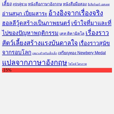
เลี้ยง
หนังสือภาษาอังกฤษ
หนังสือมือสอง
สุนัขผู้ช่วย
อีเลียร์นอร์ เอสเตส
อ้างอิงจากเรื่องจริง
อ่านสนุก เปี่ยมสาระ
ฮอลลีวู้ดสร้างเป็นภาพยนตร์
เข้าใจที่มาและที่
เรื่องราว
ไปของปัญหาพฤติกรรม
เคท ดิคามิลโล
สัตว์เลี้ยงสร้างแรงบันดาลใจ
เรื่องราวสุนัข
จากรอบโลก
เหรียญทอง Newbery Medal
เหมาะสำหรับเด็กเล็ก
แปลจากภาษาอังกฤษ
ไชโลห์ ไตรภาค
-15%