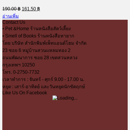
Original
Current
190.00
฿
161.50
฿
price
price
อ่านเพิ่ม
was:
is:
Contact Us
190.00 ฿.
161.50 ฿.
• Pet &Home ร้านหนังสือสัตว์เลี้ยง
• Smell of Books ร้านหนังสือหายาก
โดย บริษัท สำนักพิมพ์เพ็ทแอนด์โฮม จำกัด
23 ซอย 6 หมู่บ้านสวนแหลมทอง 2
ถนนพัฒนาการ ซอย 28 เขตสวนหลวง
กรุงเทพฯ 10250
โทร. 0-2750-7732
เวลาทำการ : จันทร์ - ศุกร์ 9.00 - 17.00 น.
หยุด : เสาร์-อาทิตย์ และวันหยุดนักขัตฤกษ์
Like Us On Facebook