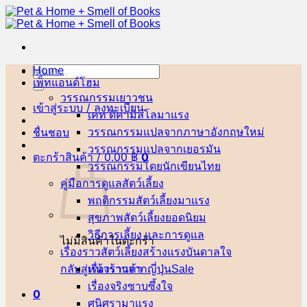
ข้าม
ไป
ยัง
เนื้อหา
Home
ค้นหา:
เพ็ทแอนด์โฮม
วรรณกรรมเยาวชน
เข้าสู่ระบบ / ลงทะเบียน
เคท ดิคามิลโล
ชื่นชอบ
วรรณกรรมแปลจากภาษาอังกฤษ
วรรณกรรมแปลจากเยอรมัน
ตะกร้าสินค้า /
0.00
฿
0
วรรณกรรมโดยนักเขียนไทย
คู่มือการดูแลสัตว์เลี้ยง
พฤติกรรมสัตว์เลี้ยง
สุขภาพสัตว์เลี้ยง
วิธีการเลี้ยง และการดูแล
ไม่มีสินค้าในตะกร้า
เรื่องราวสัตว์เลี้ยงสร้างแรงบันดาลใจ
กลับสู่หน้าร้านค้า
เรื่องราวจากญี่ปุ่น
เรื่องจริงซาบซึ้งใจ
0
ศนิศรา